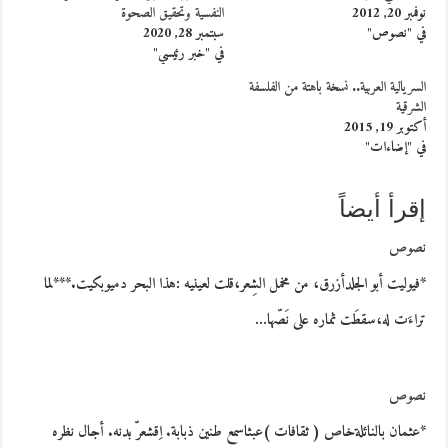
نوفمبر 20, 2012
النفسية وتحقيق الصحوة
في "نصوص"
سبتمبر 28, 2020
في "خبر رئيسي"
السريالية العربية.. نسخة باهتة من الفلسفة
الشرقية
أكتوبر 19, 2015
في "إضاءات"
إقرأ أيضاً
نصوص
*فيوليت أبو الجلدأزرق، من مخمل الشِعر،قلت لعينيه :هذا البحر دميوبكيت.***لما
تراءَت له،سقطَت ثماره على نَصّها…
نصوص
*عثمان بالنائلةخاص ( ثقافات )عبثاسمع طنين ذبابة. اِقشعرّ بدنه. أجال نظره