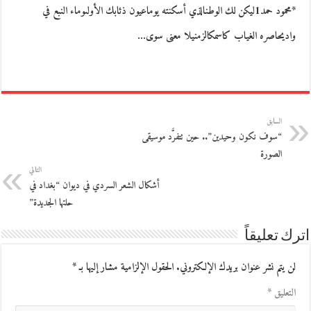
*محمود حمد1ليكن لك الوطنالذي أسكنته يوماعيون ذئابك الأولىوماء النبع في
واديحاصره الغياب كاسمكالزمنيلا معنى سوى…
السابق
“سوف نكون وحيدين”.. حين تتفرَّد موسيقى
الصورة
التالي
أشكال الشعر السردي في ديوان “بغداد في
حلتها الجديدة”
اترك تعليقاً
لن يتم نشر عنوان بريدك الإلكتروني.
الحقول الإلزامية مشار إليها بـ
*
التعليق
*