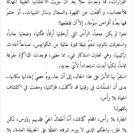
القرارات، فما وجدت حلاً بعد أن جرّبت الأعشاب الطبيّة المهدّئة
للأعصاب، و أقلعَت عن القهوة والسجائر وسائر المنبهات.. أو حشوَ
فمها بعدّة أقراص منوّمة.. إلاّ أن تقطعها!
نعم! لم يكن صعباً، الرأسُ التي أرهقتها أرقاً؛ فكّتها، وضعتها جانباً،
واستغرقت بالنوم؛ تنعُمُ بليلة مميزة خالية من الكوابيس. صباحاً أعادت
تركيبها، وهي تحاول استذكار شيء مما مضى، فوجدت الذاكرة مفرَغة
تماماً، لكنّها أبدت استعداداً لأيّ جديد.
استقرّ بها الأمرُ على هذا الحال، إلى أن جاء يومٌ عصيَ إعادتها مكانها..
بدى أن المسنّنات في رقبتها قد تآكلت، فتركتها، ومضت في اكتشاف
الحياة بلا رأس:
ياللهول!
الجارة بلا رأس، اللحام كذلك، أمّا أطفالُ الحيّ فلديهم رؤوس، لكن
بلا ظل، والحكيم الذي لا يبرح شرفته المطلّة على الحديقة العامة، بلا