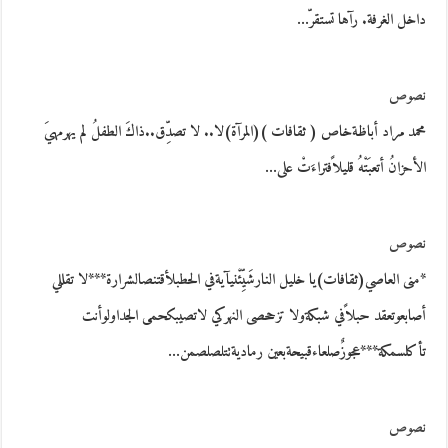
داخل الغرفة. رآها تستقرّ…
نصوص
محمد مراد أباظةخاص ( ثقافات )(المرآة)لا.. لا تصدِّق..ذاكَ الطفلُ لم يهرمهيَ
الأحزانُ أتعبَتْهُ قليلاًفتراءَتْ على…
نصوص
*منى العاصي(ثقافات)يا خليل النارشَيِّئْنيآيةفي الحطبلأقتنصالشرارة***لا تقللي
أصابعوتعقد حبلاًفي شبكةولا تزححصى النهركي لاتصيبكحمى الجداولوأنت
تأكلسمكة***عجوزٌصلعاءقبيحةبعين رماديةتتلصلصمن…
نصوص