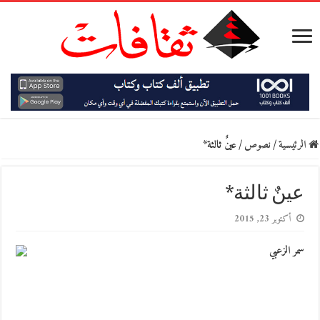
الرئيسية
/
نصوص
/
عينٌ ثالثة*
عينٌ ثالثة*
أكتوبر 23, 2015
سمر الزعبي