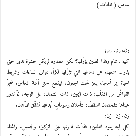
خاص ( ثقافات )
زن، زن، زن؛
كيف تنام وهذا الطنين يؤرّقها؟ لكن مصدره لم يكن حشرة تدور حتى
يذوب سمعها؛ هي دماغها التي تؤرّقها فكراً، تتوالى الساعات وشريط
الحياة يمر أمامها، ينغز تحت الجفون، فيقطع حتى أمَنة النعاس. ضجِرَ
الفراشُ من التقلّب: ذات اليمين، ذات الشمال، على الوجه، ثمّ تدور
عيناها تتفحصان السقفَ، تتأملان رسوماتٍ أبدعها تشقّق الدّهان.
زن، زن، زن؛
كل ليلة يعود الطنين؛ فقدَت قدرتها على التركيز، والتخيل، واتخاذ