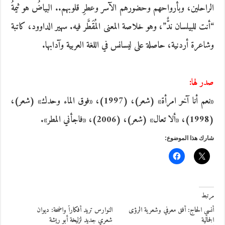
الراحلين، وبأرواحهم وحضورهم الآسر وعطرِ قلوبهم.. البياضُ هو ثيمةُ
“أنت للبيلسان ندٌّ”، وهو خلاصة المعنى المُقَطَّر فيه. سهير الداوود، كاتبة
وشاعرة أردنية، حاصلة على ليسانس في اللغة العربية وآدابها.
صدر لها:
«نعم أنا آخر امرأة» (شعر)، (1997)، «فوق الماء وحدك» (شعر)،
(1998)، «ألا تعال» (شعر)، (2006)، «فاجأني المطر».
شارك هذا الموضوع:
مرتبط
أنسي الحاج: أفق معرفي وشعرية الرؤى
النوارس تريد أفكاراً واضحة: ديوان
الجمالية
شعري جديد لزليخة أبو ريشة