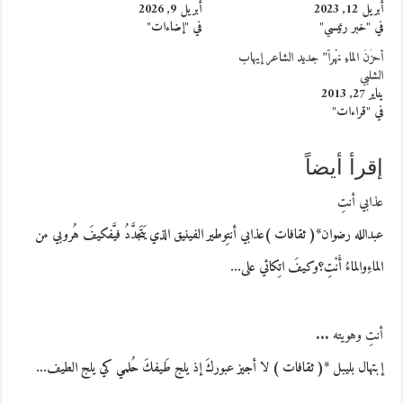
أبريل 12, 2023
أبريل 9, 2026
في "خبر رئيسي"
في "إضاءات"
أحزَنُ الماءِ نهْراً” جديد الشاعر إيهاب
الشلبي
يناير 27, 2013
في "قراءات"
إقرأ أيضاً
عذابي أنتِ
عبدالله رضوان*( ثقافات )عذابي أنتِوطير الفينيق الذي يَتَجدَّدُ فيَّفكيفَ هُروبي من
الماءِوالماءُ أَنْتِ؟وكيفَ اتِكائي على…
أنتِ وهويته ...
إبتهال بليبل *( ثقافات ) لا أجيز عبوركَ إذ يلج طَيفكَ حُلمي كي يلج الطيف…