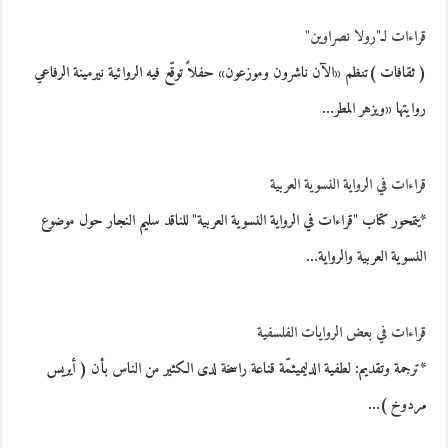
قراءات لـ"رولا نصراوين"
( ثقافات )تنظم «الآن ناشرون وموزعون» حفلاً توقّع فيه الروائية نيرمينة الرفاعي
روايتها «ويزهر المطر…
قراءات في الرواية النسوية العربية
*يتمحور كتاب "قراءات في الرواية النسوية العربية" للناقد سليم النجار حول موضوع
النسوية العربية والرواية…
قراءات في بعض الروايات الفلسفية
*ترجمة وتقديم: لطفية الدليميثمّة قناعة راسخة لدى الكثير من الناس بأن ( أيريس
مردوخ )…