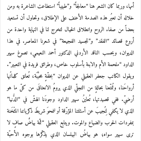
أمها، وربما كان الشعر هنا “معالجاً” و”طبيباً” استطاعت الشاعرة به ومن
خلاله أن تعبُر هذه الصدمة الأعنف على الإطلاق، وتحاول أن تستعيد
بعضاً من صفاء الروح وانطلاق الخيال لتخرج لنا في النهاية واحدة من
أروع قصائد “الفقد” و”تجسيد الفجيعة” في شعرنا المعاصر. في هذا
الديوان، وبحسب الناقد الأردني الدكتور أحمد النعيمي، تصوغ سهير
الداود “ملحمة الأم والابنة بأسلوب خاص، وطرائق فريدة في التعبير”.
ويقول الكاتب جعفر العقيلي عن الديوان “بخفّةٍ محبَّبَة، تُعانق كلماتُها
أرواحَنا، وتُمتّعنا بحالةٍ من التجلّي الذي يرومُ الانعتاقَ من كلّ ما هو
أرضيّ. ففي قصيدتها، تُعاينُ سهير الداود وجودَنا الهشّ في “الدُّنيا”
الذي لا يكفي لِنُجيبَ عن أسئلتنا المؤرّقة أو لنمحوَ شريطَ ذكرياتنا المثْخَنة
بمفردات الحرب والضياع والموت. ويتابع العقيلي “ثمّة بياضٌ صافٍ لا
ترى سهير سواه؛ هو بياضُ البيلسان الذي يذكّرها بوجوه الأحبّة