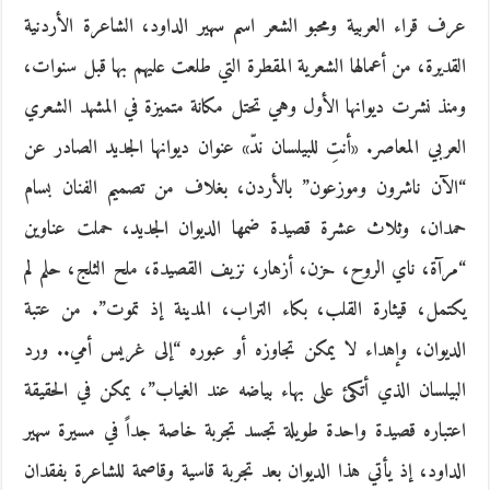
عرف قراء العربية ومحبو الشعر اسم سهير الداود، الشاعرة الأردنية
القديرة، من أعمالها الشعرية المقطرة التي طلعت عليهم بها قبل سنوات،
ومنذ نشرت ديوانها الأول وهي تحتل مكانة متميزة في المشهد الشعري
العربي المعاصر. «أنتِ للبيلسان ندّ» عنوان ديوانها الجديد الصادر عن
“الآن ناشرون وموزعون” بالأردن، بغلاف من تصميم الفنان بسام
حمدان، وثلاث عشرة قصيدة ضمها الديوان الجديد، حملت عناوين
“مرآة، ناي الروح، حزن، أزهار، نزيف القصيدة، ملح الثلج، حلم لم
يكتمل، قيثارة القلب، بكاء التراب، المدينة إذ تموت”. من عتبة
الديوان، وإهداء لا يمكن تجاوزه أو عبوره “إلى غريس أمي.. ورد
البيلسان الذي أتكئ على بهاء بياضه عند الغياب”، يمكن في الحقيقة
اعتباره قصيدة واحدة طويلة تجسد تجربة خاصة جداً في مسيرة سهير
الداود، إذ يأتي هذا الديوان بعد تجربة قاسية وقاصمة للشاعرة بفقدان