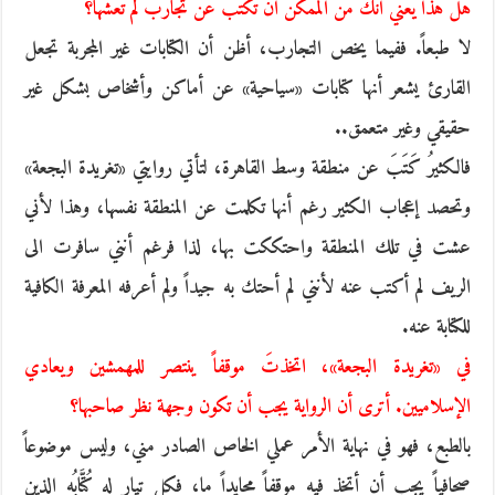
هل هذا يعني أنك من الممكن أن تكتب عن تجارب لم تعشها؟
لا طبعاً. ففيما يخص التجارب، أظن أن الكتابات غير المجربة تجعل
القارئ يشعر أنها كتابات «سياحية» عن أماكن وأشخاص بشكل غير
حقيقي وغير متعمق..
فالكثيرُ كَتَبَ عن منطقة وسط القاهرة، لتأتي روايتي «تغريدة البجعة»
وتحصد إعجاب الكثير رغم أنها تكلمت عن المنطقة نفسها، وهذا لأني
عشت في تلك المنطقة واحتككت بها، لذا فرغم أنني سافرت الى
الريف لم أكتب عنه لأنني لم أحتك به جيداً ولم أعرفه المعرفة الكافية
للكتابة عنه.
في «تغريدة البجعة»، اتخذتَ موقفاً ينتصر للمهمشين ويعادي
الإسلاميين. أترى أن الرواية يجب أن تكون وجهة نظر صاحبها؟
بالطبع، فهو في نهاية الأمر عملي الخاص الصادر مني، وليس موضوعاً
صحافياً يجب أن أتخذ فيه موقفاً محايداً ما، فكل تيار له كُتَّابُه الذين