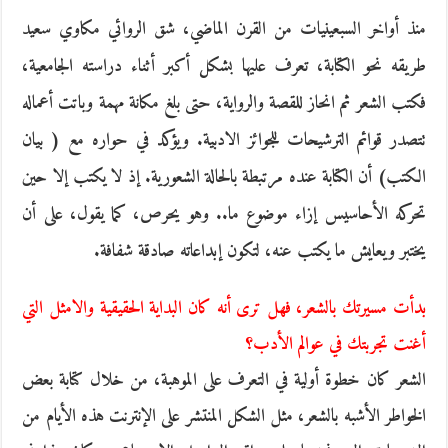
منذ أواخر السبعينيات من القرن الماضي، شق الروائي مكاوي سعيد
طريقه نحو الكتابة، تعرف عليها بشكل أكبر أثناء دراسته الجامعية،
فكتب الشعر ثم انحاز للقصة والرواية، حتى بلغ مكانة مهمة وباتت أعماله
تتصدر قوائم الترشيحات للجوائز الادبية. ويؤكد في حواره مع ( بيان
الكتب) أن الكتابة عنده مرتبطة بالحالة الشعورية. إذ لا يكتب إلا حين
تحركه الأحاسيس إزاء موضوع ما.. وهو يحرص، كما يقول، على أن
يختبر ويعايش ما يكتب عنه، لتكون إبداعاته صادقة شفافة.
بدأت مسيرتك بالشعر، فهل ترى أنه كان البداية الحقيقية والامثل التي
أغنت تجربتك في عوالم الأدب؟
الشعر كان خطوة أولية في التعرف على الموهبة، من خلال كتابة بعض
الخواطر الأشبه بالشعر، مثل الشكل المنتشر على الإنترنت هذه الأيام من