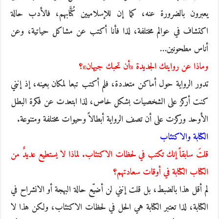
يعبرون بالضرورة عنه، كما إن للإسلاميين كُتَّابهم، فالأدب حالة
اكتشاف في عوالم مختلفة، لذا فأنا أكتب عن مشاكل حياتية، وعن
أناس مطحونين…
وماذا عن روايتك الجديدة «أن تحبك جيهان»؟
تدور الرواية حول أماكن متعددة، فلم أكتب تبعا لمكان بعينه، إذ إنني
كنت أركز على الشخصيات بشكل خاص، لذا ابتعدت عن فكرة البطل
الأوحد وركزت على أن تصف الرواية أبطالاً وحيوات مختلفة ومتنوعة.
الكتابة والاكتئاب
قلتَ سابقاً إنك تكتب في لحظات الاكتئاب. لماذا لا يستطيع عديدٌ من
الكتاب الكتابة في أوقات سعادتهم؟
لم أقل هذا بالضبط، بل قلت إنني لن أضيّع حالة البهجة أو الانشراح في
الكتابة، لذا تعتبر الكتابة هي الحل في لحظات الاكتئاب، ولكن هذا لا