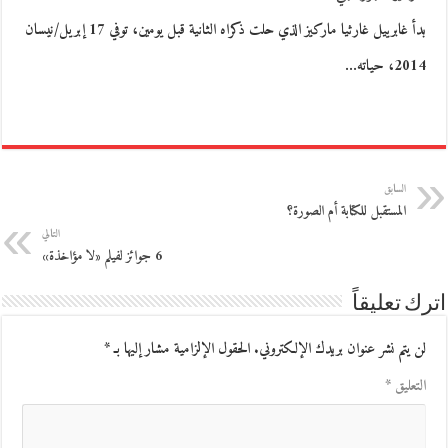
بدأ غابرييل غارثيا ماركيز الذي حلت ذكراه الثانية قبل يومين، توفي 17 إبريل/نيسان
2014، حياته…
السابق
المستقبل للكتابة أم الصورة؟
التالي
6 جوائز لفيلم «لا مؤاخذة»
اترك تعليقاً
لن يتم نشر عنوان بريدك الإلكتروني.
الحقول الإلزامية مشار إليها بـ
*
التعليق
*