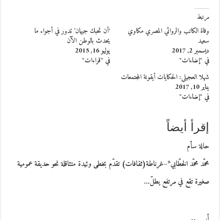
مرتبط
وفاة الكاتب والروائي المصري مكاوي
‘أن تحبك جيهان’ تدور في أجواء ما
سعيد
يحدث بالوطن الآن
ديسمبر 2, 2017
يوليو 16, 2015
في "إضاءات"
في "قراءات"
شهلا العجيلي: الحكايات أيقونة المجتمعات
يناير 10, 2017
في "إضاءات"
إقرأ أيضاً
حالة سأم
محمّد محمّد الخطّابي*–غرناطة(ثقافات) تقدّم بخطى وئيدة متثاقلة نحو حديقة عمومية
صغيرة تقع في مرتفع يطلّ…
أبــــي..