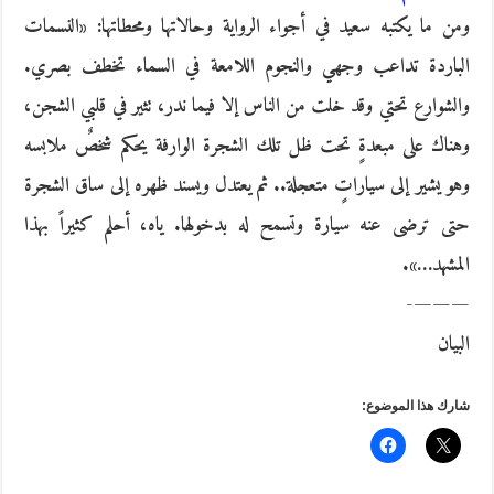
ومن ما يكتبه سعيد في أجواء الرواية وحالاتها ومحطاتها: «النسمات
الباردة تداعب وجهي والنجوم اللامعة في السماء تخطف بصري.
والشوارع تحتي وقد خلت من الناس إلا فيما ندر، تثير في قلبي الشجن،
وهناك على مبعدةٍ تحت ظل تلك الشجرة الوارفة يحكم شخصٌ ملابسه
وهو يشير إلى سياراتٍ متعجلة.. ثم يعتدل ويسند ظهره إلى ساق الشجرة
حتى ترضى عنه سيارة وتسمح له بدخولها. ياه، أحلم كثيراً بهذا
المشهد…».
———-
البيان
شارك هذا الموضوع: