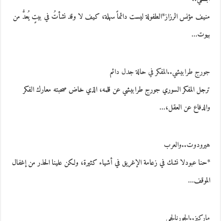
منيف مؤنس الرزاز*الطفولة ليست دائماً سهلة، كيف لا وقد نشأتُ في بيتٍ يُعدُّ من
بيوت…
جورج طرابيشي..المفكر في حالة جدل دائم
ترجل المفكر السوري جورج طرابيشي عن قلمه، الذي خاض صحبته معارك الفكر
والدفاع عن العقل،…
هيرودوت..والعرب
*حنا عبودلا نشك في زعامة الإغريق في أشياء كثيرة، ولكن علينا الحذر من إغفال
الموقف…
ماركيز..الجورنالجي