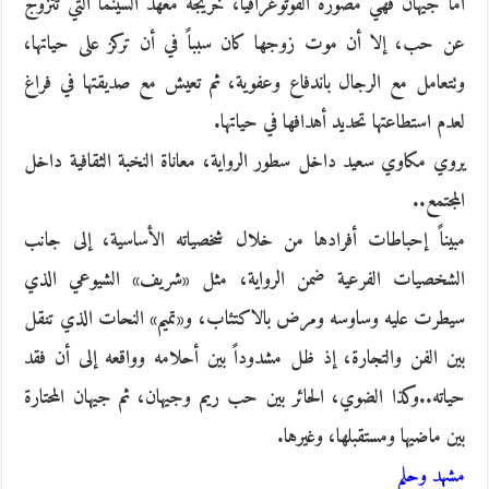
أما جيهان فهي مصورة الفوتوغرافيا، خريجة معهد السينما التي تتزوج
عن حب، إلا أن موت زوجها كان سبباً في أن تركز على حياتها،
وتتعامل مع الرجال باندفاع وعفوية، ثم تعيش مع صديقتها في فراغ
لعدم استطاعتها تحديد أهدافها في حياتها.
يروي مكاوي سعيد داخل سطور الرواية، معاناة النخبة الثقافية داخل
المجتمع..
مبيناً إحباطات أفرادها من خلال شخصياته الأساسية، إلى جانب
الشخصيات الفرعية ضمن الرواية، مثل «شريف» الشيوعي الذي
سيطرت عليه وساوسه ومرض بالاكتئاب، و«تميم» النحات الذي تنقل
بين الفن والتجارة، إذ ظل مشدوداً بين أحلامه وواقعه إلى أن فقد
حياته..وكذا الضوي، الحائر بين حب ريم وجيهان، ثم جيهان المحتارة
بين ماضيها ومستقبلها، وغيرها.
مشهد وحلم