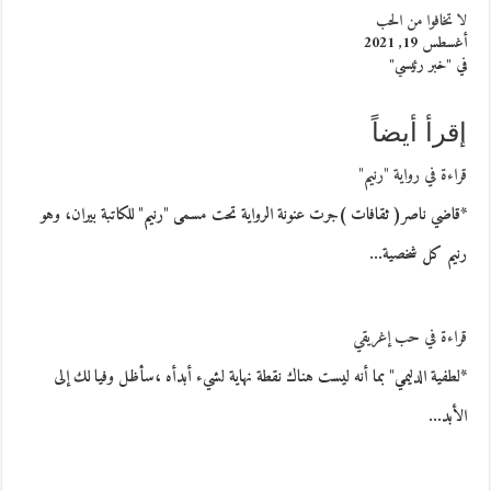
لا تخافوا من الحب
أغسطس 19, 2021
في "خبر رئيسي"
إقرأ أيضاً
قراءة في رواية "رنيم"
*قاضي ناصر( ثقافات )جرت عنونة الرواية تحت مسمى "رنيم" للكاتبة بيران، وهو
رنيم كل شخصية…
قراءة في حب إغريقي
*لطفية الدليمي" بما أنه ليست هناك نقطة نهاية لشيء أبدأه ،سأظل وفيا لك إلى
الأبد…