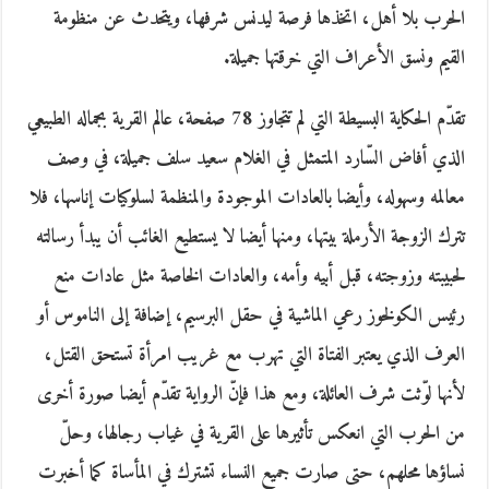
الحرب بلا أهل، اتخذها فرصة ليدنس شرفها، ويتحدث عن منظومة
القيم ونسق الأعراف التي خرقتها جميلة.
تقدّم الحكاية البسيطة التي لم تتجاوز 78 صفحة، عالم القرية بجماله الطبيعي
الذي أفاض السّارد المتمثل في الغلام سعيد سلف جميلة، في وصف
معالمه وسهوله، وأيضا بالعادات الموجودة والمنظمة لسلوكيات إناسها، فلا
تترك الزوجة الأرملة بيتها، ومنها أيضا لا يستطيع الغائب أن يبدأ رسالته
لحبيبته وزوجته، قبل أبيه وأمه، والعادات الخاصة مثل عادات منع
رئيس الكولخوز رعي الماشية في حقل البرسيم، إضافة إلى الناموس أو
العرف الذي يعتبر الفتاة التي تهرب مع غريب امرأة تستحق القتل،
لأنها لوّثت شرف العائلة، ومع هذا فإنّ الرواية تقدّم أيضا صورة أخرى
من الحرب التي انعكس تأثيرها على القرية في غياب رجالها، وحلّ
نساؤها محلهم، حتى صارت جميع النساء تشترك في المأساة كما أخبرت