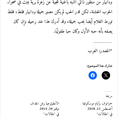
ودانيار من منظور ذاتي أشبه بأغنية شجية عن زهرة برية نبتت في صحراء
الحرب الخشنة. لكن قدر الحب لم يكن مصير جميلة ودانيار فقط، فقط
تورط الغلام أيضا بحب جميلة، وقد أدرك هذا عند رحيله وإن كان
يصفه بأنه حبه الأول وكان حبا طفوليّا.
________
*المصدر: العرب
شارك هذا الموضوع:
مرتبط
حمزاتوف وأيام موسكوفية
الأنطولوجيا وفن الحذف
أغسطس 13, 2018
نوفمبر 30, 2014
في "مقالات"
في "مقالات"