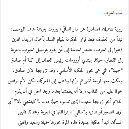
نساء الحرب
رواية «جميلة» الصادرة عن دار الساقي/ بيروت بترجمة هاف اليوسف،
تبدأ من العقدة، فبعد قرار الحكومة بقيام النساء بأعمال الرجال الذين
ذهبوا إلى الحرب، تضطر الحاجة إلى مَن يقوم بتوصيل الحبوب بالعربة
إلى القطار، حينئذ يهتدي أورزمات رئيس العمال إلى كنة أم صادق
“جميلة”، التي هي محور الحكاية الأساسي، وقد تزوجها الابن صادق،
ومكث معها أربعة أشهر ثم تركها وذهب إلى المعركة، لكن الأم ترفض
خوفا عليها من الذئاب، إلا أنه يطمئنها بعدما وجد الحل في أن يقوم
الغلام أخو زوجها سعيد، الذي تدعوه جميلة دوما بـ“كيتشيتي بالا” أي
الولد الصغير أو تناديه بـ“سلفي”، بمرافقتها في العربة وعندئذ تنتهي
المسألة، لتبدأ حكاية جديدة هذه المرة محورها جميلة وسعيد والفتى