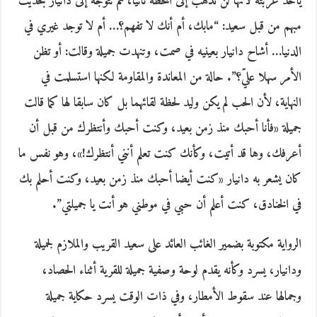
يأخذ عربته لأنها لن تذهب إلى المحطة ثانيا، ثم تتوجه إلى دانيار بحديث
مبهم من قبل سعيد: “مابك، أم أنك لا تفهم؟… أم لا توجد غيري في
الدنيا… أشاح دانيار بعينيه في صمت، وتنهدت جميلة وقالت: أو تظن
الأمر سهلا عليّ؟”. حالة من المعاندة والمقاومة لكنها استسلمت في
النهاية، لأن الحب لم يكن وليد لحظة لقائهما بل كان سابقا لها كما قالت
جميلة «فأنا أحبك منذ زمن بعيد، وكنت أحبك وأنتظرك من قبل أن
أعرفك، وها قد أتيت، وكأنك كنت تعلم أنني أنتظرك!»، وهو نفس ما
كان يشعر به دانيار «كنت أيضا أحبك منذ زمن بعيد، وكنت أحلم بك
في الخنادق، كنت أعلم أن حبي في موطني هو أنت يا جميلتي”.
الرواية مكتوبة بضمير الغائب العائد على سعيد القريب والملازم لجميلة
ودانيار، يسرد وكأنه يقدم لوحة وصفية جميلة للقرية أثناء الحصاد،
وجمالها عند سقوط الأمطار، وفي ذات الوقت يسرد حكاية جميلة