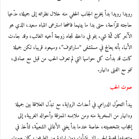
رويدا رويدا بدأ يخرج الجانب الخفي منه خلال نظراته إلى جميلة، مدّعيا
حاجته للرّاحة، حتى بدا ما بينهما فاضحا استرعى انتباه سعيد، الذي هو
الآخر كان ثمّة شيء ينمو في داخله تجاه زوجة أخيه الغائب، وقد جاءت
الأنباء بأنه يعالج في مستشفى “ساراتوف”، وسيعود قريبا، لكن جميلة
كانت قد بدأت كل حواسها التي لم تعرف الحب من قبل مع صادق،
تنمو مع الفتى دانيار.
صوت الحب
يبدأ التحوّل الدرامي في أحداث الرواية، مع تبدّل العلاقة بين جميلة
ودانيار من السخرية منه ومن ملابسه الممزقة وأحواله الغريبة، إلى
إعجاب بشخصيته، خاصة عندما بدأ يغني الأغاني الشعبيّة، لتأخذ في
منتصفها قصة الحب التي نشأت دون إرادة من الطرفين، كان صوت