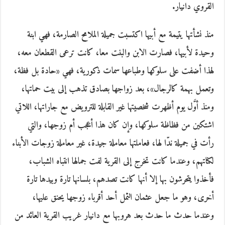
القروي دانيار.
منذ نشأتها يتيمة مع أبيها اكتسبت جميلة الملامح الصارمة، فهي ابنة
وحيدة لأبيها، فصارت الابن والبنت معا، كانت ترعى القطعان معه،
لهذا أضفت على سلوكها وطباعها سمات ذكورية، فهي «حادة بل فظة،
وتعمل بهمة كالرجال»، بعد زواجها بصادق تذهب إلى بيت حماتها،
ومنذ أوَّل يوم أظهرت شخصيتها غير القابلة للترويض مع جاراتها، اللاتي
اشتكين من فظاظة سلوكها، وإن كان هذا أعجب أم زوجها، والتي
رأت في جميلة ندّا لها، فعاملتها معاملة جيدة، غير معاملة زوجات الأبناء
لكناتهم، وعندما كانت تخرج إلى القرية لفت جمالها انتباه الشباب،
فأخذوا يتحرشون بها إلا أنها كانت تصدهم، بلسانها تارة وبيدها تارة
أخرى، وهو ما جعل عثمان الثمل أحد أقرباء زوجها يحنق عليها،
وعندما حدث ما حدث بعد هروبها مع دانيار غريب القرية العائد من