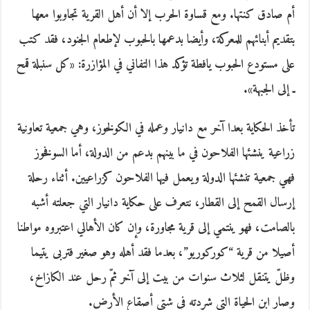
أم صادق كنتها. ومع قساوة الحرب إلا أن أهل القرية تجاوبوا معها
بتقديم أبنائهم للمعركة، وأيضا بدعمها بالحبوب لإطعام الجنود، فقد كتب
على مستودع الحبوب يافطة تؤكد هذا التفاني في المؤازرة: «كل سنبلة قمح
ـ إلى الجبهة».
تأخذ الحكاية بعدا آخر مع دانيار وعمله في الكولخوز، وهي جمعية تعاونية
زراعية ينشئها الفلاحون في ما بينهم بدعم من الدولة، أما السوفخوز
فهي جمعية تنشئها الدولة ويعمل فيها الفلاحون كزراعيين. أثناء رحلة
إرسال القمح إلى القطار، نتعرف على حكاية دانيار التي جعلته أشبه
بالصامت، فهو ينتمي إلى قرية مجاورة، وإن كان الأهالي اعتبروه مواطنا
أصيلا من قرية “كوركوريو”، بعدما فقد أهله وهو صغير فتربى يتيما
وظلّ يتنقل لثلاث سنوات من بيت إلى آخر ثمّ رحل عند الكازاخ،
وصار ابن الحياة التي شردته في شتى أصقاع الأرض.