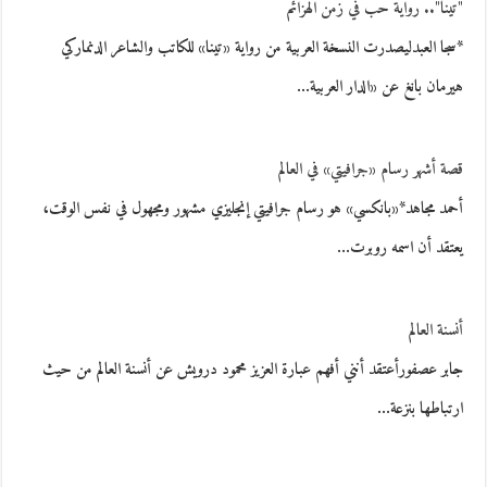
"تينا".. رواية حب في زمن الهزائم
*سجا العبدليصدرت النسخة العربية من رواية «تينا» للكاتب والشاعر الدنماركي
هيرمان بانغ عن «الدار العربية…
قصة أشهر رسام «جرافيتي» في العالم
أحمد مجاهد*«بانكسي» هو رسام جرافيتي إنجليزي مشهور ومجهول في نفس الوقت،
يعتقد أن اسمه روبرت…
أنسنة العالم
جابر عصفورأعتقد أنني أفهم عبارة العزيز محمود درويش عن أنسنة العالم من حيث
ارتباطها بنزعة…