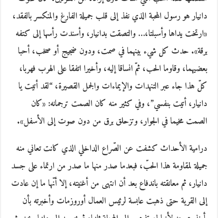
دانيار هو رسول المحبة الذي نفذ إلى قلب جميلة الفارغ والمنكسر بالفقد،
«ارتخت يداها وأسبلتا،… والتصقت بدانيار، وأسندت رأسها إلى كتفه
برقة». حدث كل شيء بينهما في صمت، ودون ضجيج أو صخب، أحبا
بعضيهما، وقاوما الحب، ثمّ انساقا إليه، وأخيرا اتفقا على الهرب فهربا،
كلّ هذا جاء عبر التنهدات والإيماءات والجمل القصيرة، “لقد أتيت يا
دانيار، أتيت بنفسي”، وفي كثير منه كان الصمت ترجمانه: «كان
الصمت مخيما في الجوار، وتزحلق برق من دون صوت إلى الأسفل».
درامية الأحداث كشفت عن الصّراع الداخلي الذي كانت تعاني منه
جميلة لمقاومة هذا الحبّ، فبعدما صدر منها ما صدر من ارتماء على جسد
دانيار، ثم معانقته باندفاع بعد أن انتهى من أغنيته، إلا أنّها ما إن عادت
إلى القرية حتى ذهبت عابسة لرئيس العمال أوروزمات وأخبرته بأن