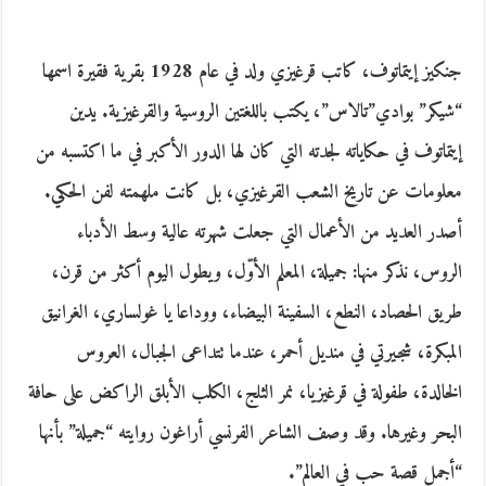
جنكيز إيتماتوف، كاتب قرغيزي ولد في عام 1928 بقرية فقيرة اسمها
“شيكر” بوادي”تالاس”، يكتب باللغتين الروسية والقرغيزية. يدين
إيتماتوف في حكاياته لجدته التي كان لها الدور الأكبر في ما اكتسبه من
معلومات عن تاريخ الشعب القرغيزي، بل كانت ملهمته لفن الحكي.
أصدر العديد من الأعمال التي جعلت شهرته عالية وسط الأدباء
الروس، نذكر منها: جميلة، المعلم الأوّل، ويطول اليوم أكثر من قرن،
طريق الحصاد، النطع، السفينة البيضاء، ووداعا يا غولساري، الغرانيق
المبكرة، شجيرتي في منديل أحمر، عندما تتداعى الجبال، العروس
الخالدة، طفولة في قرغيزيا، نمر الثلج، الكلب الأبلق الراكض على حافة
البحر وغيرها. وقد وصف الشاعر الفرنسي أراغون روايته “جميلة” بأنها
“أجمل قصة حب في العالم”.