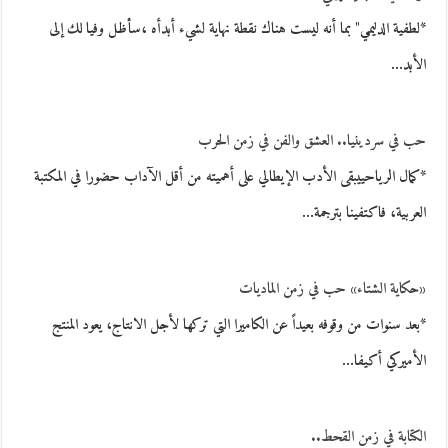
*لطفية الدليمي" بما أنه ليست هناك نقطة نهاية لشيء أبدأه ،سأظل وفيا لك إلى
الأبد…
حب في سردينيا.. العشق والفن في زمن الحرب
*كمال الرياحييبقى الأدب الإيطالي على أهميته من أقل الآداب حضورا في المكتبة
العربية، فاكتفينا بترجمة…
«حكاية الشتاء» حب في زمن الماديات
*بعد سنوات من وقوفه بعيداً عن الكاميرا التي تركها لأجل الانتاج، يعود المنتج
الأميركي أكيفا…
الكتابة في زمن القحط..