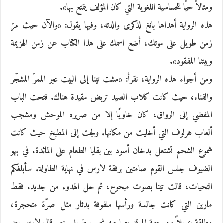
ومثالاً حيًا للحساسية اللغوية التي كان المؤلف يتمتع بها».
هذه الرواية أهداها بانغ لذكرى والدته، وفيها يقول: «والآن حيث مرّ
زمن طويل على موتك، أضع اسمك على هذا الكتاب عن زمن الهزيمة
وبيتنا المفقود».
ومن أجواء هذه الرواية، نقرأ: «مشت تينا إلى البيت عبر الممرّ المشجّر
والفناء، حيث كانت كلاب الصيد تربض مقيدة هناك. فتحت الباب
المفضي إلى الرواق، كان خاويًا إلا من صريره الموحش ومشجب
ألعاب هرلوف التي أخليت من مكانها. ولجت إلى المطبخ حيث كانت
شموع الشحم تشتعل بدخان أسود بين بقايا الطعام على المائدة. في بهو
الضيوف جلس القوم صامتين برفقة لارس في نهاية الطاولة. سأبلغكم
التحيات، قالت تينا بصوت مبحوح، ثم حل الهدوء من جديد. فقط
مارين التي كانت جالسة ورأسها ملفوفة بدثار مثل صرّة متحجرة،
مطلقة عويلاً من جهة الموقد يصاحبه نحيب طويل. نعم قال لارس بعد