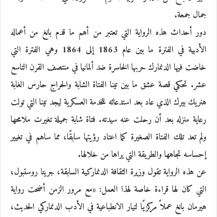
جمال جمعة.
دور أحداث هذه الرواية التي تعتبر من أهم ما قدم بانغ من أعماله
الأدبية في الفترة ما بين عام 1863 إلى 1864 وهي الفترة التي
خاضت فيها الدنمارك حربها الخاسرة ضد ألمانيا في منتصف القرن التاسع
عشر. تحكي قصة عشق ما بين تينا الفتاة الشابة والحراج حارس الغابة
هنريك بيرك الذي عاد بعد استدعائه للخدمة العسكرية ليجد تينا التي تولت
رعاية منزله بعد أن رحلت عنه سيدته. فتاة شابة جميلة تغيرت ملامحها
ولم تعد تلك الفتاة الصغيرة كما اعتاد رؤيتها سابقًا، مما ساهم في تغيير
إحساسه تجاهها والطريقة التي يراها من خلالها.
عن هذه الرواية تقول وزيرة الثقافة الدنماركية السابقة، جريتا روستبول،
التي كان لها قراءة خاصة لهذا العمل: «مع مرور الزمن أضحت رواية
هيرمان بانغ عملاً مركزيًا لتيار الانطباعية في الأدب الدنماركي الحديث،