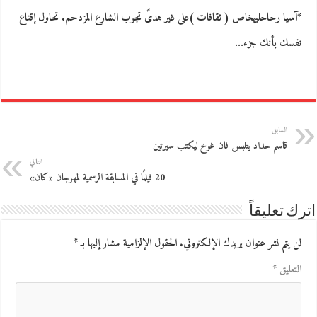
*آسيا رحاحليهخاص ( ثقافات )على غير هدىً تجوب الشارع المزدحم. تحاول إقناع
نفسك بأنك جزء…
السابق
قاسم حداد يتلبس فان غوخ ليكتب سيرتين
التالي
20 فيلمًا في المسابقة الرسمية لمهرجان «كان»
اترك تعليقاً
لن يتم نشر عنوان بريدك الإلكتروني.
الحقول الإلزامية مشار إليها بـ
*
التعليق
*