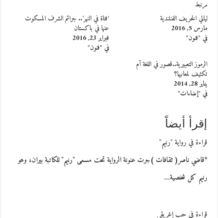
مرتبط
ليالي الخريف الفنلندية
‘فتاة في النهر’.. جرائم الشرف المسكوت
مارس 5, 2016
عنها في باكستان
في "فنون"
فبراير 23, 2016
في "فنون"
الرموز التعبيرية..قصور في اللغة أم
تكثيف لمعانيها؟
يناير 28, 2014
في "إضاءات"
إقرأ أيضاً
قراءة في رواية "رنيم"
*قاضي ناصر( ثقافات )جرت عنونة الرواية تحت مسمى "رنيم" للكاتبة بيران، وهو
رنيم كل شخصية…
قراءة في حب إغريقي