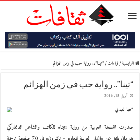
الرئيسية
/
قراءات
/
“تينا”.. رواية حب في زمن الهزائم
“تينا”.. رواية حب في زمن الهزائم
أبريل 15, 2016
*سجا العبدلي
صدرت النسخة العربية من رواية «تينا» للكاتب والشاعر الدنماركي
هيرمان بانغ عن «الدار العربية للعلوم – ناشرون» في 70 صفحة ترجمة