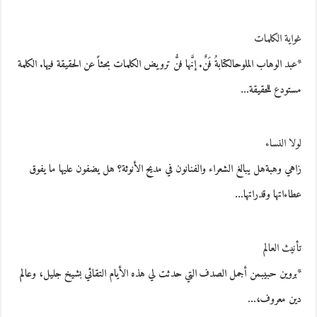
غواية الكلمات
*عبد الوهاب الملوحالكتابةُ فَنٌ. إنَّها فنُّ ترويض الكلمات بحثاً عن الحقيقة فيها. الكلمة
مستودع للحقيقة…
لولا النساء
زاهي وهبةهل يبالغ الشعراء والفنانون في مديح الأنوثة؟ هل يضفون عليها ما يفوق
عطاءاتها وقدراتها…
تأنيث العالم
*بروين حبيبمن أجمل الصدف التي حدثت لي هذه الأيام التقائي بشيخ جليل، وعالم
دين معروف،…