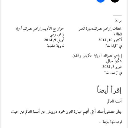
مرتبط
محطات إبراهيم نصرالله:سيرة العمر
حوار مع الأديب إبراهيم نصرالله أجراه
الطائرة
زاهي وهبي
أكتوبر 10, 2013
أبريل 9, 2014
في "قراءات"
تدوينة مشابهة
إبراهيم نصرالله: الرواية حكاياتي و الذين
شكّلوا حياتي
فبراير 2, 2023
في "إضاءات"
إقرأ أيضاً
أنسنة العالم
جابر عصفورأعتقد أنني أفهم عبارة العزيز محمود درويش عن أنسنة العالم من حيث
ارتباطها بنزعة…