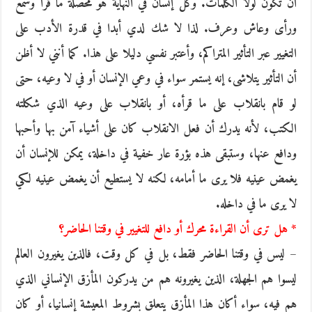
أن تكون لولا الكلمات. وكل إنسان في النهاية هو محصلة ما قرأ وسمع
ورأى وعاش وعرف. لذا لا شك لدي أبدا في قدرة الأدب على
التغيير عبر التأثير المتراكم، وأعتبر نفسي دليلا على هذا. كما أنني لا أظن
أن التأثير يتلاشى، إنه يستمر سواء في وعي الإنسان أو في لا وعيه، حتى
لو قام بانقلاب على ما قرأه، أو بانقلاب على وعيه الذي شكلته
الكتب، لأنه يدرك أن فعل الانقلاب كان على أشياء آمن بها وأحبها
ودافع عنها، وستبقى هذه بؤرة عار خفية في داخلة، يمكن للإنسان أن
يغمض عينيه فلا يرى ما أمامه، لكنه لا يستطيع أن يغمض عينيه لكي
لا يرى ما في داخله.
* هل ترى أن القراءة محرك أو دافع للتغيير في وقتنا الحاضر؟
– ليس في وقتنا الحاضر فقط، بل في كل وقت، فالذين يغيرون العالم
ليسوا هم الجهلة، الذين يغيرونه هم من يدركون المأزق الإنساني الذي
هم فيه، سواء أكان هذا المأزق يتعلق بشروط المعيشة إنسانيا، أو كان