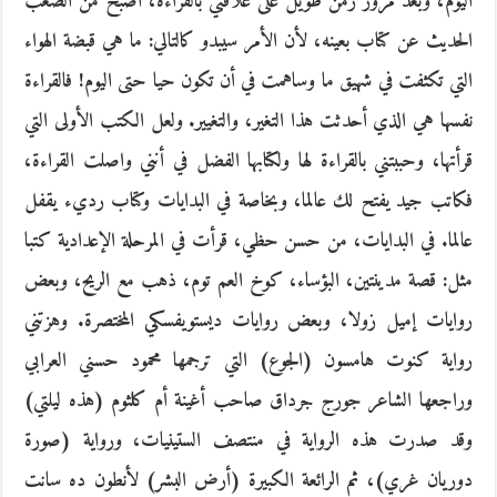
اليوم، وبعد مرور زمن طويل على علاقتي بالقراءة، أصبح من الصعب
الحديث عن كتاب بعينه، لأن الأمر سيبدو كالتالي: ما هي قبضة الهواء
التي تكثفت في شهيق ما وساهمت في أن تكون حيا حتى اليوم! فالقراءة
نفسها هي الذي أحدثت هذا التغير، والتغيير. ولعل الكتب الأولى التي
قرأتها، وحببتني بالقراءة لها ولكتابها الفضل في أنني واصلت القراءة،
فكاتب جيد يفتح لك عالما، وبخاصة في البدايات وكتاب رديء يقفل
عالما. في البدايات، من حسن حظي، قرأت في المرحلة الإعدادية كتبا
مثل: قصة مدينتين، البؤساء، كوخ العم توم، ذهب مع الريح، وبعض
روايات إميل زولا، وبعض روايات ديستويفسكي المختصرة. وهزتني
رواية كنوت هامسون (الجوع) التي ترجمها محمود حسني العرابي
وراجعها الشاعر جورج جرداق صاحب أغينة أم كلثوم (هذه ليلتي)
وقد صدرت هذه الرواية في منتصف الستينيات، ورواية (صورة
دوريان غري)، ثم الرائعة الكبيرة (أرض البشر) لأنطون ده سانت