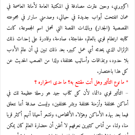
اكزوبري، وحين عثرت مصادفة في المكتبة العامة لأمانة العاصمة في
عمان انفتحت أبواب جديدة في حياتي، وصدمني سارتر في مجموعته
القصصية (الجدار) وبالذات القصة التي تحمل اسم المجموعة، كانت
كتابته ارتطام قوي بالعالم، مفاجئة، صادمة، وقادرة على إحداث ذلك
الزلزال الذي يحدثه أي عمل كبير. بعد ذلك تبين لي أن عالم الأدب
بلا حدود، وبمذاقات وأساليب مختلفة، ولذا من الصعب الحديث عن
كل هذا باختصار.
* ما نوع التأثير وهل أنت مقتنع به؟ ما مدى استمراره ؟
– التأثير قوي دائما، لأن كل كتاب جيد هو رحلة عظيمة لك في
أماكن مختلفة وأزمنة مختلفة وبشر مختلفين، وليست صدفة أننا نتعلق
فيما بعد بهذه الأماكن وهؤلاء الأشخاص، ونشعر أحيانا أنهم أكثر قربا
منا، ولنا، من أناس كثيرين نعرفهم لا أظن أن حضارة العالم كان يمكن