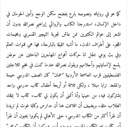
كما هو في رواياته ونصوصه بارع بفضح مكمن الوجع وأنين الحرمان في
داخل الإنسان، استدرجنا الكاتب والروائي إبراهيم نصرالله بدون أن
نشعر إلى عوالم الكثيرين ممن عاش تجربة التهجير القسري ومخيمات
اللجوء على أطراف المدن، ما أشبه الليلة بالبارحة، فها هي قنوات العالم
وفي بث يومي تنقل لنا حركات أفواج المهاجرين الباحثين عن موطن
يتسع لإنسانيتهم وأحلامهم ويقول نصرالله عندما كنت في مخيم اللاجئين
الفلسطينيين قرب العاصمة الأردنية “عمان” كان الصف المدرسي خيمة
والمقعد ترابا مبتلا ، ولكل ثلاثة أو أربعة أطفال كتاب مدرسي واحد
يشتركون فيه، من حينها وأنا أتمنى أن يكون لي كتاب، كتاب لا يملك
الطلاب مثله، ويضيف أن اللافت هنا أن مدارس وكالة غوث لم تريدنا
أن نقرأ أكثر من الكتاب المدرسي، حتى الأهالي لم يكونوا يحبون أن نقرأ
أي كتاب غير الكتاب المدرسي، ويبدو أنهم يدركون أن الكتاب “وعي”