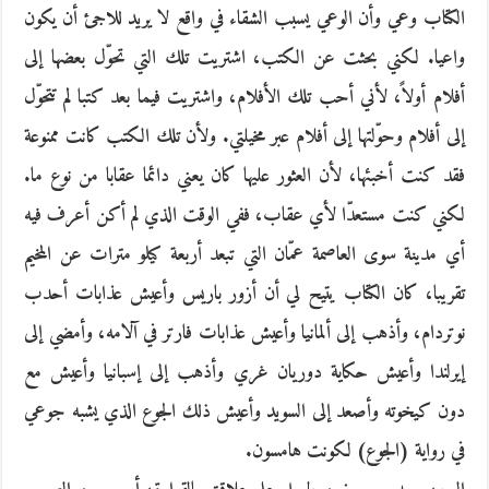
الكتاب وعي وأن الوعي يسبب الشقاء في واقع لا يريد للاجئ أن يكون
واعيا. لكني بحثت عن الكتب، اشتريت تلك التي تحوّل بعضها إلى
أفلام أولاً، لأني أحب تلك الأفلام، واشتريت فيما بعد كتبا لم تتحوّل
إلى أفلام وحوّلتها إلى أفلام عبر مخيلتي. ولأن تلك الكتب كانت ممنوعة
فقد كنت أخبئها، لأن العثور عليها كان يعني دائما عقابا من نوع ما.
لكني كنت مستعدّا لأي عقاب، ففي الوقت الذي لم أكن أعرف فيه
أي مدينة سوى العاصمة عمّان التي تبعد أربعة كيلو مترات عن المخيم
تقريبا، كان الكتاب يتيح لي أن أزور باريس وأعيش عذابات أحدب
نوتردام، وأذهب إلى ألمانيا وأعيش عذابات فارتر في آلامه، وأمضي إلى
إيرلندا وأعيش حكاية دوريان غري وأذهب إلى إسبانيا وأعيش مع
دون كيخوته وأصعد إلى السويد وأعيش ذلك الجوع الذي يشبه جوعي
في رواية (الجوع) لكونت هامسون.