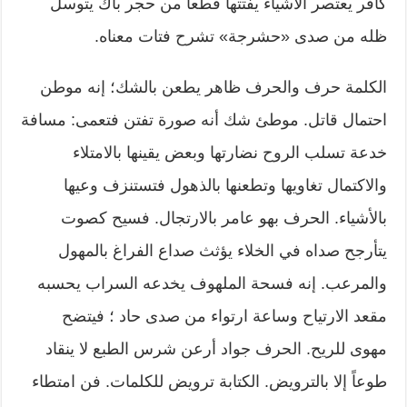
كافر يعتصر الأشياء يفتتها قطعاً من حجر باك يتوسل
ظله من صدى «حشرجة» تشرح فتات معناه.
الكلمة حرف والحرف ظاهر يطعن بالشك؛ إنه موطن
احتمال قاتل. موطئ شك أنه صورة تفتن فتعمى: مسافة
خدعة تسلب الروح نضارتها وبعض يقينها بالامتلاء
والاكتمال تغاويها وتطعنها بالذهول فتستنزف وعيها
بالأشياء. الحرف بهو عامر بالارتجال. فسيح كصوت
يتأرجح صداه في الخلاء يؤثث صداع الفراغ بالمهول
والمرعب. إنه فسحة الملهوف يخدعه السراب يحسبه
مقعد الارتياح وساعة ارتواء من صدى حاد ؛ فيتضح
مهوى للريح. الحرف جواد أرعن شرس الطبع لا ينقاد
طوعاً إلا بالترويض. الكتابة ترويض للكلمات. فن امتطاء