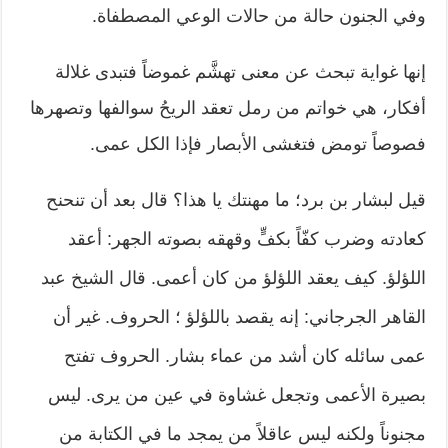
وفي الجنون حالة من حالات الوعي المصطفاة.
إنها غواية تبحث عن معنى تهشَّم غموضاً فتبدى غلالة
أفكار، هي خواتم من رمل تعقد الريحُ سوالفها وتصهرها
فصوصاً تومض فتغشى الأبصار فإذا الكل عمى.
قيل لبشار بن برد؛ ما مهنتك يا هذا؟ قال بعد أن تنحنح
كعادته وضرب كفّاً بكفٍّ وقهقه بصوته الجهر: أعقد
اللؤلؤ. كيف يعقد اللؤلؤ من كان أعمى. قال الشيخ عبد
القاهر الجرجاني: إنه يقصد باللؤلؤ ؛ الحروف. غير أن
عمى سائله كان أشد من عماء بشار. الحروف تفتح
بصيرة الأعمى وتجعل غشاوة في عين من يرى. ليس
مجنوناً ولكنه ليس عاقلاً من يمجد ما في الكتابة من