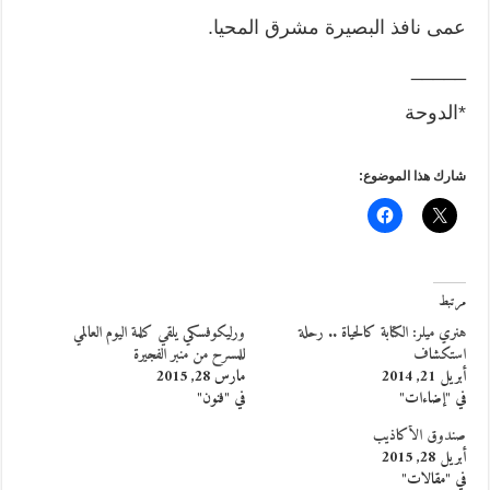
عمى نافذ البصيرة مشرق المحيا.
_____
*الدوحة
شارك هذا الموضوع:
مرتبط
هنري ميلر: الكتابة كالحياة .. رحلة
ورليكوفسكي يلقي كلمة اليوم العالمي
استكشاف
للمسرح من منبر الفجيرة
أبريل 21, 2014
مارس 28, 2015
في "إضاءات"
في "فنون"
صندوق الأكاذيب
أبريل 28, 2015
في "مقالات"