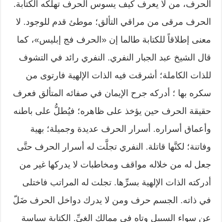
الحرف، من لا يعرف كيف يسوس الحرف تهلكه الكتابة.
الحرف مرقى من مراقي التألق؛ موطئ قدم للوجود. لا
معنى إطلاقاً للكتابة طالما إن «الحرف فج إبليس»، كما
قال الشيخ عبد الجبار النفري. النفري رائد في التشوف
للذات الكاملة؛ أشرقت فيه الذات الإلهية فارتوى من
سكره بها ؛ أدركه جرح الإيمان في صفائه المتألق فعرف
حقيقة الحرف حين يؤخذ على ظاهره؛ فيُطلُّ على باطنه
وأعماق أسراره. أسرار الحرف عديدة وجميلة؛ بهية
وفاتنة؛ لكنَّها قاتلة. النفري تجلَّت له أسرار الحرف حتَّى
جعل له من خلاله مواقف ومخاطبات لا يدركها غير من
أدركته الذات الإلهية بسرِّها. تجلت له المراتب فاختلى
في ذاته. الجسم حرف ومن لا يدرك دواخل الحرف ضَلّ
عن سواء السبيل وتاه في ممالك الغيِّ. الكتابة سياسة