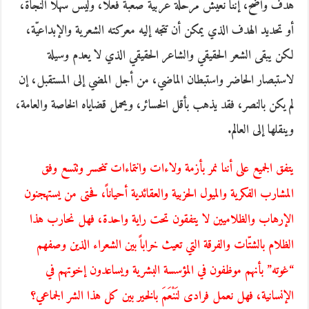
هدف واضح، إننا نعيش مرحلة عربية صعبة فعلا، وليس سهلا النجاة،
أو تحديد الهدف الذي يمكن أن تتجه إليه معركته الشعرية والإبداعيّة،
لكن يبقى الشعر الحقيقي والشاعر الحقيقي الذي لا يعدم وسيلة
لاستبصار الحاضر واستبطان الماضي، من أجل المضي إلى المستقبل، إن
لم يكن بالنصر، فقد يذهب بأقل الخسائر، ويحمل قضاياه الخاصة والعامة،
وينقلها إلى العالم.
يتفق الجميع على أننا نمر بأزمة ولاءات وانتماءات تنحسر وتتسع وفق
المشارب الفكرية والميول الحزبية والعقائدية أحياناً، فحتى من يستهجنون
الإرهاب والظلاميين لا يتفقون تحت راية واحدة، فهل نحارب هذا
الظلام بالشتّات والفرقة التي تعيث خراباً بين الشعراء الذين وصفهم
“غوته” بأنهم موظفون في المؤسسة البشرية ويساعدون إخوتهم في
الإنسانية، فهل نعمل فرادى لنَنْعَمَ بالخير بين كل هذا الشر الجماعي؟