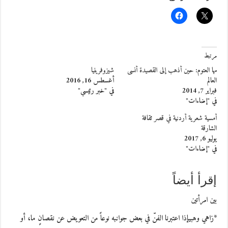
مرتبط
مها العتوم: حين أذهب إلى القصيدة أنسى
شيزوفرينيا
العالم
أغسطس 16, 2016
فبراير 7, 2014
في "خبر رئيسي"
في "إضاءات"
أمسية شعرية أردنية في قصر ثقافة
الشارقة
يوليو 6, 2017
في "إضاءات"
إقرأ أيضاً
بين امرأتين
*زاهي وهبيإذا اعتبرنا الفنّ في بعض جوانبه نوعاً من التعويض عن نقصانٍ ما، أو