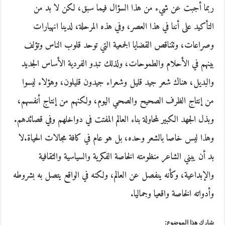
ربما أجبت عن شيء من هذا السؤال فيما سبق، لكن لا بد من
التأكيد على أننا في هذا العصر، وفي هذه المرحلة، لدينا انهيارات
وصراعات، وتتناقص القضايا الجمعية التي توحد قلوب الناس وتؤلف
بينهم في الأحلام والطموحات، ولذلك تبدو الفردية الأساس الجديد
والبديل، هناك شعر جيد قليل وشعراء جيدون قليلون، وهؤلاء ليسوا
من إنتاج الظرف الصحيح والصحي اليوم، ولكنهم من إنتاج أنفسهم،
وبذل الجهد الكبير لمحاولة بناء العالم المفتت في دواخلهم وفي قصائدهم.
وهذا ليس خاصا بالشعر وحده، بل هو عام في كافة مجالات الحياة.لا
بد أن يبني الشاعر منظومته الخاصة الفكرية والسياسية والثقافية
والإبداعية، وكأنه ينفصل عن العالم، ولكنه في الواقع يتصل به بشروطه
وأدواته الخاصة واقعيا وجماليا.
شارك هذا الموضوع: