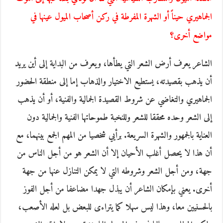
الجماهيري حيناً أو الشهرة المفرطة في ركن أصحاب الميول عينها في
مواضع أخرى؟
الشاعر يعرف أرض الشعر التي يطأها، ويعرف من البداية إلى أين يريد
أن يذهب بقصيدته، يستطيع الاختيار والذهاب إما إلى منطقة الحضور
الجماهيري والتغاضي عن شروط القصيدة الجمالية والفنية، أو أن يذهب
إلى الشعر وحده محققا للشعر وللنخبة طموحاتها الفنية والجمالية دون
العناية بالجمهور والشهرة السريعة. برأيي شخصيا من المهم الجمع بينهما، مع
أن هذا لا يحصل أغلب الأحيان إلا أن الشعر هو من أجل الناس من
جهة، ومن أجل الشعر وشروطه التي لا يمكن التنازل عنها من جهة
أخرى. يعني بإمكان الشاعر أن يبذل جهدا مضاعفا من أجل الفوز
بالحسنيين معا، وهذا ليس سهلا كما يتراءى للبعض بل لعله الأصعب،