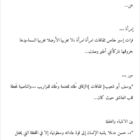
عن…
إمرأة ...
فرات إسبر خاص ثقافات امرأة امرأة ،لا تغريها الأرضلا تغريها السماءيدها
جمروفمها ناركأنني أطير وصلت…
مور ...
*يوسف أبو شعيب( ثقافات )الزقاق مُلك للعتمة ومُلك للمزاريب ...والناصية مَحطة
قلب العاشق حيث كان…
بين الانتباه والغفلة
*د. حسن مدنلا يتنبه الإنسان إلى قوة عاداته وسطوتها، إلا في اللحظة التي يختل