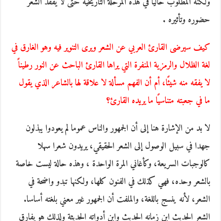
ولكنه المطلوب حاليا في هذه المرحلة التاريخية حتى لا يفقد الشعر
حضوره وتأثيره .
كيف سيرضى القارئ العربي عن الشعر ويرى التنوير فيه وهو الغارق في
لغة الظلال والرمزية المنفرة التي يراها القارئ الباحث عن النور رطيناً
لا يفقه منه شيئًا، أم أن الفهم مسألة لا علاقة لها بالشاعر الذي يقول
ما في جعبته متناسيًا ما يريده القارئ؟
لا بد من الإشارة هنا إلى أن الجمهور والناس عموما لم يعودوا يبذلون
جهدا في سبيل الوصول إلى الشعر الحقيقي، يريدون شعرا سهلا
كالوجبات السريعة، وكأغاني المرة الواحدة ، وهذه حالة ليست خاصة
بالشعر وحده، فهي كذلك في الفنون كلها، ولكنها تبدو واضحة في
الشعر، لأنه ينسج باللغة، والملفت أن الجمهور غير معني بلغته أساسا.
الشعر الحديث ابن زمانه الحديث وابن أدواته الحديثة ولذلك هو يفارق