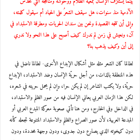
بينما يُسْتَنْزَف الإنسان بمعيّة الظلام ووحوشه ومناهجه التي تخدش
الآدمية منذ سنوات، هل سيقف الشعرُ على الحياد أم سيقول كلمته،
وإلى أين تتجه القصيدة ونحن بين سندان الحريات ومطرقة الاستبداد في
آن، ونعيش في زمن لم ندرك كيف أصبح على هذا النحو ولا ندري
إلى أين وكيف يذهب بنا؟
لطالما كان الشعر مثله مثل أشكال الإبداع الأخرى- لطالما ناضل في
هذه المنطقة بالذات، من أجل حريّة الإنسان وضد الاستبداد، الإبداع
حريّة، ولا يكتب الشاعر إن لم يكن حرا، وإن لم يحمل حريته في شعره،
لكن هذا الزمان العربي يعاني الإنسان فيه من صور الظلم والاستبداد،
في الداخل وفي الخارج، ومن هنا تأتي صعوبة معركة المبدع العربي أو
المبدعة العربية، لأن صور الصراع والظلم والاستبداد المتنوعة تجعله كأنه
دون كيخوته الذي يصارع دون جدوى، ودون وجهة محددة، ودون