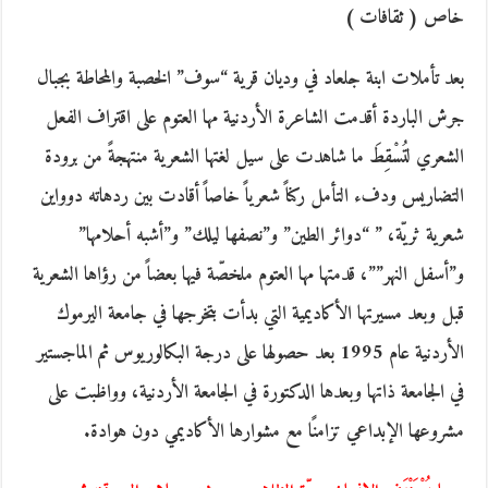
خاص ( ثقافات )
بعد تأملات ابنة جلعاد في وديان قرية “سوف” الخصبة والمحاطة بجبال
جرش الباردة أقدمت الشاعرة الأردنية مها العتوم على اقتراف الفعل
الشعري لتُسْقِطَ ما شاهدت على سيل لغتها الشعرية منتهجةً من برودة
التضاريس ودفء التأمل ركناً شعرياً خاصاً أقادت بين ردهاته دوواين
شعرية ثريّة، ” “دوائر الطين” و”نصفها ليلك” و”أشبه أحلامها”
و”أسفل النهر””، قدمتها مها العتوم ملخصّة فيها بعضاً من رؤاها الشعرية
قبل وبعد مسيرتها الأكاديمية التي بدأت بتخرجها في جامعة اليرموك
الأردنية عام 1995 بعد حصولها على درجة البكالوريوس ثم الماجستير
في الجامعة ذاتها وبعدها الدكتورة في الجامعة الأردنية، وواظبت على
مشروعها الإبداعي تزامنًا مع مشوارها الأكاديمي دون هوادة.