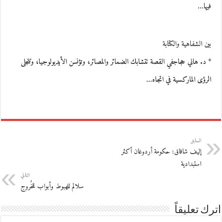
فيها…
بين الشفاهية والكتابة
* د. هاني حجاجفي القصة تتشابك الضمائر والمصائر، وتؤنسن الأيديولوجيا، وتتجلى
الرؤى الماركسية في اتجاه…
السابق
إليف شافاق: حكومة أردوغان أكثر
استبدادية
التالي
سلالم للهبوط وأبواب للخُروج
اترك تعليقاً