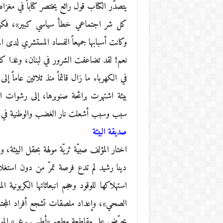
يتصدّر الكتاب قول رائع يختصر كتاباً في مغ
كل شر اجتماعي خطأ سياسي كبير»، فكيف
وكانت أسبابها جميعاً الفساد المستشري لدى ا
نعم! لقد تضاعفت الشرور في لبنان، وغدا كل م
في الكهرباء ما زال قائماً منذ ثلاثين عاماً إ
بيئة اشتهرت برائحة صنوبرها، إلى رشوات 
سبب وسبب أشعلت نار الغضب والوطنية في ص
صديقة البيئة
اختار المؤلف صبيّة ثريّة مولهة بحقل البيئة،
دينا رشيد لم تدع فرصة تمرّ من دون استغلاله
استهلاكها للوقود وحجم انبعاثاتها الكربونية
الصحي»، وإعداد ملصقات تشجع أفراد المجتمع
يحرّض على مقاطعة مطعم «أطيب برغر» الموا