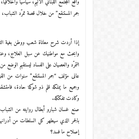
واقع المجتمع اللبناني الأليم، سياسياً وأخلاقي
جمر المستنقع” من خلال قصة تمرّد الشباب، ف
إذا أردت شرح معاناة شعب ووطن بغية التغي
وابحث مع مواطنيك عن سبل العلاج، وعندما
التمرّد والعصيان على الفساد ليستقيم الوضع م
عانى مؤلف “جمر المستنقع” سنوات من القهر، 
وجميع ما يملكه قلم ذو شوكة حادة، فامتشق
وكادت تفككه.
صنع غسان شبارو أبطال روايته من الشباب ا
بالجمر الذي سيطهر كل السلطات من أدران
إصلاح ما فسد؟