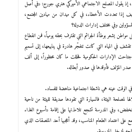
زاه، إذ يقول المصلح الاجتماعي الأميركي هنري جورج: «في أصل
 إذا تعددت الأخطاء، في كل ميدان من ميادين المجتمع،
لمسؤولين وفي مختلف إدارات الدولة؟
واطن يشعر بوطأة الجرائم التي تقترف بحقه يومياً، فمن انقطاع
لى تقشف في المياه التي كانت تتفجّر هادرة في ينابيعها، إلى تسميم
اجتاحت الإدارات الحكومية فحللت ما كان محظوراً، إلى ألف
در المؤلف فأوقدها في صدور أبطاله.
 وفي الوقت عينه هي ناشطة اجتماعية مناهضة للفساد.
ا لمصلحة البيئة، فالسيارة التي تقودها صديقة للبيئة من ناحية
 المنخفض، وفي المدرسة تشجع تلامذتها على إقامة «أسبوع الغذاء
 على اعتماد الطعام المناسب، وقد أعجبها أحد الملصقات الذي
جه لمدخل المدرسة.