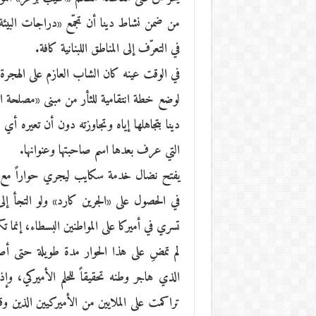
من ضمن نشاط دينا أن تجمّع «دراجات البيئة»
في التعرّف إلى المناطق اللبنانية كافة.
في الوقت عينه كان الشاب العازم على الهجرة 
لوضع خطة انتقامية للثأر من مبنى «مصلحة الك
دينا بتجاهلها إياه وتجاوزته دون أن تعيره أي
التي عرف بعدها اسم صاحبتها وعنوانها.
يفتح نضال خدمة سكايب ليجري حواراً مع ابن
في الحصول على «الجرين كارد» ولو التجأ إ
تسري في أميركا على المواطنين البسطاء، إنما 
لم تمضِ على هذا الحوار مدة طويلة حتى أصاب
الذي هاجر وطنه تحقيقاً للحلم الأميركي، وإذ
تراكمت على الملايين من الأميركيين الذين و