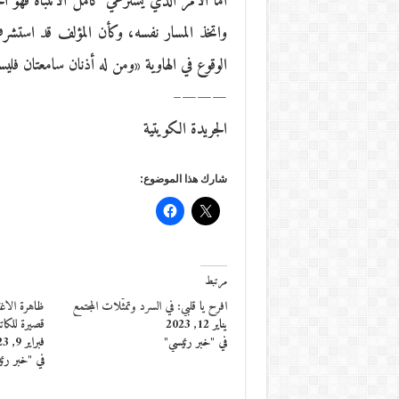
أما الأمر الذي يسترعي كامل الانتباه فهو ا
واتخذ المسار نفسه، وكأن المؤلف قد است
الوقوع في الهاوية «ومن له أذنان سامعتان فلي
———–
الجريدة الكويتية
شارك هذا الموضوع:
مرتبط
افرح يا قلبي: في السرد وتمثّلات المجتمع
ظاهرة الا
يناير 12, 2023
قصيرة للكا
في "خبر رئيسي"
فبراير 9, 2023
في "خبر رئ