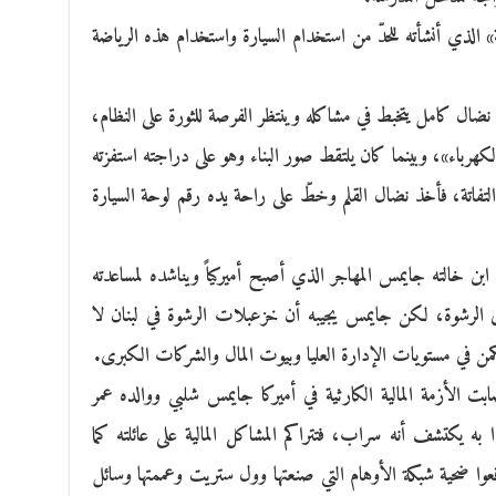
 الذي أنشأته للحدّ من استخدام السيارة واستخدام هذه الرياضة
نضال كامل يتخبط في مشاكله وينتظر الفرصة للثورة على النظام،
هرباء»، وبينما كان يلتقط صور البناء وهو على دراجته استفزته
 التفاتة، فأخذ نضال القلم وخطّ على راحة يده رقم لوحة السيارة
 خالته جايمس المهاجر الذي أصبح أميركياً ويناشده لمساعدته
لى الرشوة، لكن جايمس يجيبه أن خزعبلات الرشوة في لبنان لا
تكمن في مستويات الإدارة العليا وبيوت المال والشركات الكبرى.
ت الأزمة المالية الكارثية في أميركا جايمس شلبي ووالده عمر
ا به يكتشف أنه سراب، فتتراكم المشاكل المالية على عائلته كما
قعوا ضحية شبكة الأوهام التي صنعتها وول ستريت وعممتها وسائل