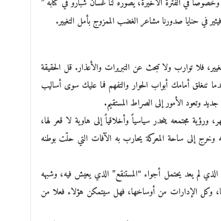
اً، وخصوصاً في الفترة الأخيرة، يصوّره لنا غسان شبارو في كتابه ”
يثير في حنايا صدورنا مشاعر الغضب الممزوج بأمل التغيير.
ير، فلا توارب ولا تبحث عن التبريرات والأعذار. قل الحقيقة
 تنغلق أمامك أبواب الحوار والتفهم فما عليك سوى أساليب
ن جديد وتعود الأمور إلى الصراط المستقيم.
ورؤية مجتمعه ينحدر سياسياً وأخلاقياً إلى هاوية لا قعر لها،
ه وخرج إلى ساحة المعركة يحارب به الآفات التي حلّت بوطنه
لذي لم يعد يحتمل أجواء “المستنقع” الذي يعيش فيه، وشبهه
ها، وكل الإدارات من أوساخها، فهل سيتمكن هؤلاء فعلا من