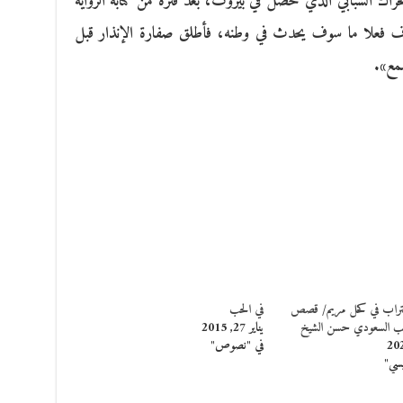
لحراك الشبابي الذي حصل في بيروت، بعد فترة من كتابة الرواية
شرف فعلا ما سوف يحدث في وطنه، فأطلق صفارة الإنذار قبل
سمع».
غتراب في كحل مريم/ قصص
في الحب
تب السعودي حسن الشيخ
يناير 27, 2015
في "نصوص"
يسي"