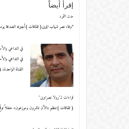
إقرأ أيضاً
مدن التمرد
*وفاء نصر شهاب الدين( ثقافات )أجبرته الصدفة يو
في التداعي والأم
في التداعي والأ
القناة الواحدة، 
قراءات لـ"رولا نصراوين"
( ثقافات )تنظم «الآن ناشرون وموزعون» حفلاً توقّع في