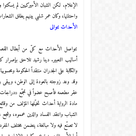
الإعلام. لكن الشبان الأميركيين لم يسكتوا
واحتلتها، وكان عمر شلبي بينهم يطلق الشعارات 
الأحداث تتوالى
تتواصل الأحداث مع كلّ من أبطال القصة 
أساليب التعبير. دينا رشيد تلاحق بإصرار ك
والكتابة على الجدران منتقداً الحكومة ومحسوبي
وقد وعد زوجته بالعودة إلى الوطن، ويبق
عقر مطعمه فأصبح عضواً في تجمّع «دراجات ا
مادة الرواية أحداث تخيّلها المؤلف من وقائ
الشباب وانتقد الفساد والذين عمموه، وشجع
لا تصنّع فيه ولا مبالغة، يتضمن مختلف المفر