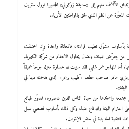
 وتدفق الآلاف منهم إلى «حديقة زوكوتي» المجاورة لوول ستريت
المعبّرة عن الظلم الذي لحق بالمواطنين الأبرياء.
بأسلوب مشوّق تطيب قراءته، فالمعاناة واحدة وإن اختلفت
ل من يتعرّض للبيئة، ونضال يحاول الانتقام من شركة الكهرباء
اتها. أما المهاجر عمر شلبي فقد سببت له خسارة منزله جرحاً عميقاً
ى رمزي ماهر صاحب مطعم «أطيب برغر» الذي هاجمته دينا في
لبيئة».
ع مجتمعه واستمدها من حياة الناس الذين عاصروه، فصوّر طبائع
 على احترام البيئة والدفاع عنها، وكل ذلك بأسلوب قصصي سهل
دات التقنية الجديدة في حقل الإنترنت.