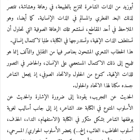
أبوزيد من الذات الشاعرة تمتزج بالطبيعة، في رهافة وهشاشة، تنتصر
لذلك البعد الفطري والمسالم في الذات الإنسانية. كما أيضا، وهو
الملاحظ في أحد المقاطع، نستشعر تلك الرهافة الصوفية التي تحاول أن
تستلطف الذات الإلهية، وتستدرجها في الكتابة، طلبا لاكتمال إنساني.
هذا الخطاب الشعري المشحون بعناصر فيها من التقابل والتآلف إنما هو
تلميح إلى ذلك الاكتمال المستعصي على الإنسان، والحاضر في التصور
للذات الإلهية. كنوع من الحلول والاتحاد الصوفي، إذ يجعل الشاعر
جسده مكانا لهذا الاتحاد والحلول.
الحديث عن التجريب، يقودنا إلى ضرورة الإشارة والحديث عن
الأسلوب المتنوع في الكتابة عند الشاعر، إذ إلى جانب أساليب لغوية
يوظفها الشاعر بشكل متكرر في الكتابة (الاستفهام، النداء، الحذف،
أسلوب المخاطب، الغائب، إلخ…) يحضر الأسلوب الحواري/ المسرحي،