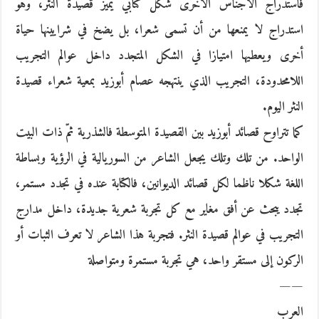
فاستدراج الأجناس الأخرى شكل كتابي يميّز قصيدة النثر، وهو
استدراج لا يمنعها من أن تسمى شعرا، بل يضخ في شرايينها حياة
أخرى ويعطيها امتيازا في الشكل المتجدد داخل عوالم التجريب
اللامحدودة، التجريب الذي ينتهجه عصام أبوزيد بمعية شعراء قصيدة
النثر اليوم.
كما تتراوح قصائد أبوزيد بين القصيدة المتوسطة فالشذرية ثمّ ذات البيت
الواحد. من تلك وتلك يجعل الشاعر من السوريالية في الرؤية وبساطة
اللغة شكلا ناظما لكل قصائد الديوانين، فالكتابة عنده في تجدد مستمر،
تجدد يبحث عن أفق مغاير مع كل تجربة شعرية جديدة، داخل مدارج
التجريب في عوالم قصيدة النثر. فتجربة هذا الشاعر لا تعرف الثبات أو
الركون إلى مستقر واحد، هي تجربة مستمرة ومتواصلة
——
العرب