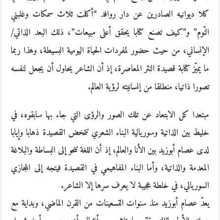
كلا ديوانيه الصادرين عن دار روافد “أكلت ثلاث سمكات وغلبني
النّوم” و”كيف تصنع كتابا يحقق أعلى مبيعات”، ذلك البعد الذاتي/
الإنساني، من حيث حضور لمفردات الحياة اليومية البسيطة، وهذا ربما
ما يميّز كتابة قصيدة النثر المعاصرة، إذ أن الشاعر يحاول أن يجعل لنفسه
تصورا ذاتيا، منطلقا من إنسانيته لرؤية العالم.
مبتعدا كل الابتعاد عن تلك الصور والرؤى التي جاء بها سابقوه، في
خليط بين الذاتية وسوريالية البناء الشعري تتمخض القصيدة ذهابا وإيابا
لدى عصام أبوزيد بين الأنا والعالم، إذ أن اللغة تنحو إلى البساطة والبلاغة
المعدمة والذاتية، وأما البناء المفاهيمي في القصيدة فيتجه إلى المجازي
السوريالي، في خلطة عجيبة لا يعرف سرها إلا الشاعر.
يعدّ عصام أبوزيد منذ سنوات التسعينات من القرن الماضي، وبداية مع