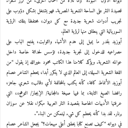
ديوانه الأول “النبوءة” وما تلاه من أعمال أخرى، من أبرز شعراء
قصيدة النثر على الساحة الشعرية المصرية. فهو يشتغل بشكل دؤوب على
تجريب أدوات شعرية جديدة مع كل ديوان، محتفظا بتلك الرؤية
السوريالية التي ينطلق منها لرؤية العالم.
أبوزيد بقدر ما يميل إلى هدم الأشياء والثوابت، يفتح الباب على
مصراعيه للدخول إلى تجربة جديدة، تؤسس لحداثة خاصة داخل
عوالمه الشعرية. ويؤكد كلامنا هذا الكاتب محمود خيرالله إذ يقول “من
اللغة الشعرية السهلة، إلى العالم الذي لا يتكرر أبدا، يحطم الشاعر عصام
أبوزيد الأنماط كافة، كأنه يكتب بالمخالفة لأي «قالب» شعري جاهز،
رافضا الصيغ الثابتة، بما فيها صيغة «المجانية/ الإيجاز/ التوهج»، التي
عرفتها الأدبيات الخاصة بقصيدة النثر العربية مبكرا، نقلا عن سوزان
برنار. لقد بدا كأنه يحطم كل شيء ليتمكن من البناء”.
في ديوانه “كيف تصنع كتابا يحقق أعلى مبيعات؟” يجعل الشاعر عصام