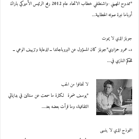
*ممدوح المهيني -واشنطنفي خطاب الاتحاد عام 2012 رفع الرئيس الأميركي باراك
أوباما نبرة صوته الخطابية…
جوبلز الذي لا يموت
د. عمرو حمزاوي*جوبلز كان المسؤول عن البروباجاندا ــ الدعاية وتزييف الوعي ــ
للحكم النازي في…
لا تخافوا من الحب
*يوسف ضمرة لكثرة ما سمعت عن ستالين في بداياتي
الثقافية، وما قرأت بعضه بعد…
النموذج الذي لا ينسى