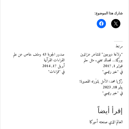
شارك هذا الموضوع:
مرتبط
“ولاعة ديوجين” للشاعر عزالدين
صدور الجوبة 43 وملف خاص عن علم
بوركة… قصائد تضيء مثل حلم
القراءات القرآنية
فبراير 1, 2017
أبريل 17, 2014
في "خبر رئيسي"
في "قراءات"
زكريا محمد: الأمل بتنوُّرته القصيرة!
يناير 18, 2023
في "خبر رئيسي"
إقرأ أيضاً
العالم الذي صنعته أميركا