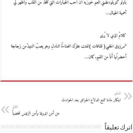
باولو كويلو«علمني العم خوزيه أن أحب الخيارات التي تتخذ من القلب وأظهر لي
أهمية الخيال…
كلامُ الذي لا يُرى
*مرزوق الحلبي( ثقافات )لفتت نظرَك انحناءةُ النادلِ وهو يصبّ النبيذَمن زجاجة
أحضرتُها أناَ من القبوِ.كان…
السابق
ابتكار مادة تمنع اندلاع الحرائق بعد الحوادث
التالي
عن أمن الدولة وأمن الرئيس شخصياً
اترك تعليقاً