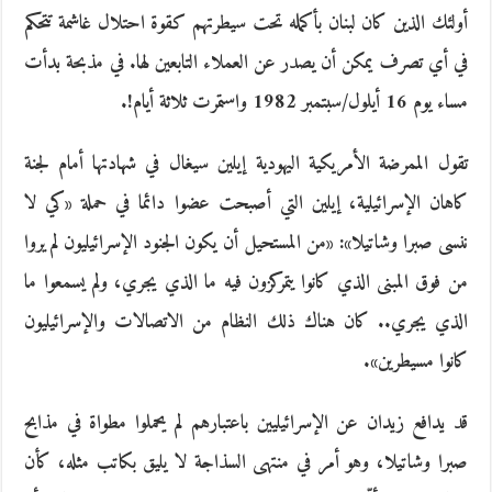
أولئك الذين كان لبنان بأكمله تحت سيطرتهم كقوة احتلال غاشمة تتحكم
في أي تصرف يمكن أن يصدر عن العملاء التابعين لها. في مذبحة بدأت
مساء يوم 16 أيلول/سبتمبر 1982 واستمرت ثلاثة أيام!.
تقول الممرضة الأمريكية اليهودية إيلين سيغال في شهادتها أمام لجنة
كاهان الإسرائيلية، إيلين التي أصبحت عضوا دائما في حملة «كي لا
ننسى صبرا وشاتيلا»: «من المستحيل أن يكون الجنود الإسرائيليون لم يروا
من فوق المبنى الذي كانوا يتمركزون فيه ما الذي يجري، ولم يسمعوا ما
الذي يجري.. كان هناك ذلك النظام من الاتصالات والإسرائيليون
كانوا مسيطرين».
قد يدافع زيدان عن الإسرائيليين باعتبارهم لم يحملوا مطواة في مذابح
صبرا وشاتيلا، وهو أمر في منتهى السذاجة لا يليق بكاتب مثله، كأن