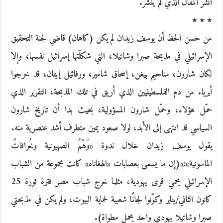
أنشر المقال الذي لم ينشر.
٭ ٭ ٭
من حسن الحظ أن يوسف زيدان لم يكن (كاهان) قاضي لجنة التحقيق
الإسرائيلي في مذبحة صبرا وشاتيلا، التي شكلّتها إسرائيل نفسها، وإلا
لكان شارون، مناحيم بيغن، إسحاق شامير، ورفائيل إيتان، قد خرجوا
أبرياء من دم الفلسطينيين الذي أريق في تلك المذبحة، التقرير الذي
حمّل هؤلاء، وحمّل شارون المسؤولية، بحيث بدا أن تاريخ شارون
السياسي قد انتهى إلى الأبد، لولا صعود يمين متطرف أشد عنصرية منه.
يقول يوسف زيدان خلال ندوة «وَهْمُ الصهيونية وخُرافاتُ
الماسونية»:»(إن ما يسمى بعصابات «الهغاناه» كانت مجموعة من الشباب
الإسرائيلي يحمي قرى يهودية، مثلما خرج شباب مصر فترة ثورة 25
كانون الثاني/يناير وكوّنوا لجانًا شعبية لحماية البيوت، ولم يكن في مذبحتي
صبرا وشاتيلا يهودي واحد يحمل مطواة).