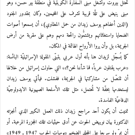
تحتل بيروت وتشغل مبنى السفارة الكويتية في منطقة بير حسن، وهو
مبنى ينهض على تلّة قريبة تشرف على المخيمين. وكان بمقدور الجنود
(الذين أعفاهم يوسف زيدان من حمل المطاوي)، أن يسمعوا أصوات
الضحايا واستغاثاتهم ويشتمُّون رائحة دمهم وهم على مقربة من أرض
الجريمة، بل وأن يروا الأرواح الهائمة في المكان.
كما يُسجّل لزيدان هنا بأنه أول عربي يتبنّى المقولة الإسرائيليّة البائسة:
«عرب يقتلون عرباً، فما شأننا نحن؟»، التي حاولت إسرائيل من خلالها
أن تتنصّل من مشاركتها في الجريمة، ففشلت. فيأتي يوسف زيدان
ليستخدمها بخفّة لا تُحتمل، مثل تلك الأسلحة الصهيونية الايدولوجيّة
الدفاعيّة الفاسدة.
تمنيت أن يكون أحد مراجع زيدان ذلك العمل الكبير الذي أنجزته
الدكتورة بيان نويهض الحوت عن أدق حيثيات تلك المجزرة المرعبة. أو
أن يمرّ ولو سريعا على المجلد الضخم «يوميات الحرب 1947 ـ 1949»