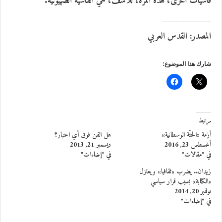
فاشيات أخرى، هذه المرة، للأسف، هي الفاشية الصهيونية.
___________
المصدر: القدس العربي
شارك هذا الموضوع:
مرتبط
أزمة «الحتّة الوسطانية»
هل الفن فوق أي اعتبار؟
أغسطس 23, 2016
ديسمبر 21, 2013
في "مقالات"
في "إضاءات"
زيدان.. يضرب «ثقافيا» ويعتزل
«الكتابة» بسبب قرار سياسي
نوفمبر 20, 2014
في "إضاءات"