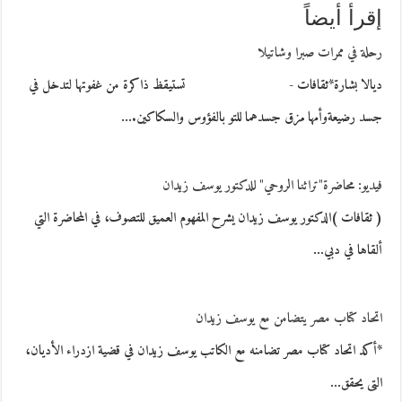
إقرأ أيضاً
رحلة في ممرات صبرا وشاتيلا
ديالا بشارة*ثقافات - تستيقظ ذاكرة من غفوتها لتدخل في
جسد رضيعةوأمها مزق جسدهما للتو بالفؤوس والسكاكين.…
فيديو: محاضرة"تراثنا الروحي" للدكتور يوسف زيدان
( ثقافات )الدكتور يوسف زيدان يشرح المفهوم العميق للتصوف، في المحاضرة التي
ألقاها في دبي…
اتحاد كتاب مصر يتضامن مع يوسف زيدان
*أكد اتحاد كتاب مصر تضامنه مع الكاتب يوسف زيدان في قضية ازدراء الأديان،
التى يحقق…