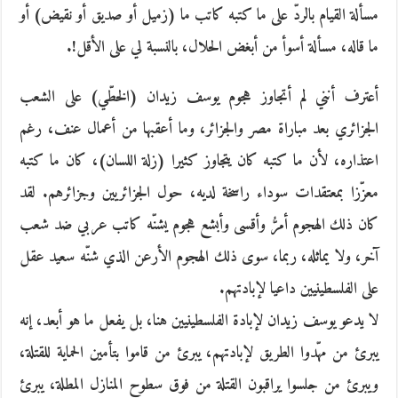
مسألة القيام بالردّ على ما كتبه كاتب ما (زميل أو صديق أو نقيض) أو
ما قاله، مسألة أسوأ من أبغض الحلال، بالنسبة لي على الأقل!.
أعترف أنني لم أتجاوز هجوم يوسف زيدان (الخطّي) على الشعب
الجزائري بعد مباراة مصر والجزائر، وما أعقبها من أعمال عنف، رغم
اعتذاره، لأن ما كتبه كان يتجاوز كثيرا (زلة اللسان)، كان ما كتبه
معزّزا بمعتقدات سوداء راسخة لديه، حول الجزائريين وجزائرهم. لقد
كان ذلك الهجوم أمرُّ وأقسى وأبشع هجوم يشنّه كاتب عربي ضد شعب
آخر، ولا يماثله، ربما، سوى ذلك الهجوم الأرعن الذي شنّه سعيد عقل
على الفلسطينيين داعيا لإبادتهم.
لا يدعو يوسف زيدان لإبادة الفلسطينيين هنا، بل يفعل ما هو أبعد، إنه
يبرئ من مهّدوا الطريق لإبادتهم، يبرئ من قاموا بتأمين الحماية للقتلة،
ويبرئ من جلسوا يراقبون القتلة من فوق سطوح المنازل المطلة، يبرئ