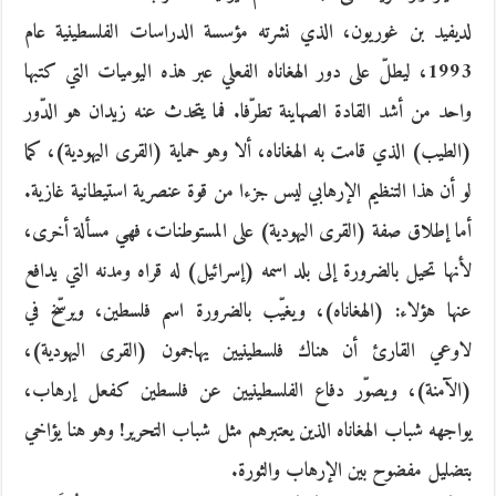
لديفيد بن غوريون، الذي نشرته مؤسسة الدراسات الفلسطينية عام
1993، ليطلّ على دور الهغاناه الفعلي عبر هذه اليوميات التي كتبها
واحد من أشد القادة الصهاينة تطرّفا. فما يتحدث عنه زيدان هو الدّور
(الطيب) الذي قامت به الهغاناه، ألا وهو حماية (القرى اليهودية)، كما
لو أن هذا التنظيم الإرهابي ليس جزءا من قوة عنصرية استيطانية غازية.
أما إطلاق صفة (القرى اليهودية) على المستوطنات، فهي مسألة أخرى،
لأنها تحيل بالضرورة إلى بلد اسمه (إسرائيل) له قراه ومدنه التي يدافع
عنها هؤلاء: (الهغاناه)، ويغيّب بالضرورة اسم فلسطين، ويرسّخ في
لاوعي القارئ أن هناك فلسطينيين يهاجمون (القرى اليهودية)،
(الآمنة)، ويصوّر دفاع الفلسطينيين عن فلسطين كفعل إرهاب،
يواجهه شباب الهغاناه الذين يعتبرهم مثل شباب التحرير! وهو هنا يؤاخي
بتضليل مفضوح بين الإرهاب والثورة.