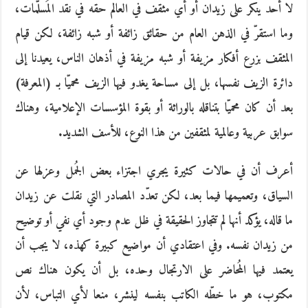
لا أحد ينكر على زيدان أو أي مثقف في العالم حقه في نقد المُسلَّمات،
وما استقرّ في الذهن العام من حقائق زائفة أو شبه زائفة، لكن قيام
المثقف بزرع أفكار مزيفة أو شبه مزيفة في أذهان الناس، يعيدنا إلى
دائرة الزيف نفسها، بل إلى مساحة يغدو فيها الزيف محميّا بـ (المعرفة)
بعد أن كان محميّا بتناقله بالوراثة أو بقوة المؤسسات الإعلامية، وهناك
سوابق عربية وعالمية لمثقفين من هذا النوع، للأسف الشديد.
أعرف أن في حالات كثيرة يجري اجتزاء بعض الجُمل وعزلها عن
السياق، وتعميمها فيما بعد، لكن تعدّد المصادر التي نقلت عن زيدان
ما قاله، يؤكد أنها لم تتجاوز الحقيقة في ظل عدم وجود أي نفي أو توضيح
من زيدان نفسه. وفي اعتقادي أن مواضيع كبيرة كهذه، لا يجب أن
يعتمد فيها المُحاضر على الارتجال وحده، بل أن يكون هناك نص
مكتوب، هو ما خطّه الكاتب بنفسه لينشر، منعا لأي التباس، لأن