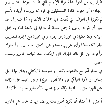
تقول إن من أمّنوا حماية فرقة الإعدام التي نفذت جريمة اغتيال «أبو
جهاد»، أو اغتيال القادة الفلسطينيين في فردان، بيروت، أبرياء، لأنهم
لم يكونوا في الغرف التي نُفّذت فيها عمليات الاعدام، كما يشبه إلى حد
بعيد أن نقول: إن بيريز لم يحمل مطواة أو بندقية في مذبحة قانا، ولم يحمل
موشيه ديان مطواة في مجزرة بحر البقر، أو في مجزرة ذبح الجنود المصريين
عام 67، وهذا رأي غريب، يصدر عن المنطق نفسه الذي برأ مبارك
وأعوانه من كل تلك الجرائم التي ارتكبت ضد شباب التحرير وشعب
مصر.
في حوار آخر مع «المشهد» بالنص والصوت، لا يكتفي زيدان بهذا، بل
يسخر من فكرة التباكي على (الأقصى الجريح) وحين يجيب على سؤال:
هل لليهود حق في المدينة (القدس) يجيب وكأنه بلفور جديد: بالتأكيد!.
أخشى ما أخشاه أن تكون أطروحات يوسف زيدان هذه، هي المحاولة