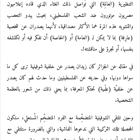
التنظيرية (العالِمة) التي تُواصل ذلك الغثاء الذي قاده إعلاميون
مصريون موتورون ضد الشعب الفلسطيني، بحيث يبدو التعصب
والتشويه هذه المرة هما الأكثر مصداقية، لأنهما يصدران عن شخصية
(عارِفة) بما لا يمكن لـ (العامة) أو (الخاصة) أن تفكر فيه أو تكتشفه
بنفسها، أو تجرؤ على مناقشته!.
في مقاله عن الجزائر كان زيدان يصدر عن خلفية شوفينية ترى كل ما
سواها دونها، وفي حديثه عن الفلسطينيين وما حدث لهم كان يصدر
عن خلفيّة (علْمية) تحتكر المعرفة، بما يعني ذلك من شعور بالعظمة
الشخصية.
وحين تلتقي الشوفينية المتضخِّمة مع الفرد المتضخِّم المُستعلي، ستكون
المحصلة تلك التركيبة التي ندعوها الفاشية، والتي بالضرورة ستلتقي مع