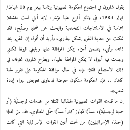
يقول شارون في اجتماع الحكومة الصهيونية برئاسة بيغن يوم 10 شباط/
فبراير 1983، في وثائق أفرج عنها مؤخرا: ٪بما أنني لست منشغلا
بحماسة في الاستنتاجات الشخصية والبحث عن ضحايا وصفْح، فقد
تمكنت من معاينة التقرير بشكل جذري، وأريد أن أقول إن التقرير بحد
ذاته، برأيي، يتضمن أجزاء يمكن الموافقة عليها وينبغي قبولها لكنني
وجدت فيه أجزاء لا يمكن الموافقة عليها». ويطرح شارون تخوفه، في
ذلك الاجتماع قائلا: «إنه في حال موافقة الحكومة على تقرير لجنة
كاهان .. فإن الحكومة ستكون معرضة لدعاوى تعويض جراء إبادة
شعب».
إن ما قدمته القوات الصهيونية لحلفائها القتلة من خدمات لوجستيّة (أو
حماية لوجستيّة)، مسألة تتجاوز كثيراً مسألة حمْل المطاوي. فقد مرّ القتلة
(حلفاء الإسرائيليين) من تحت أعين القوات الإسرائيلية التي كانت