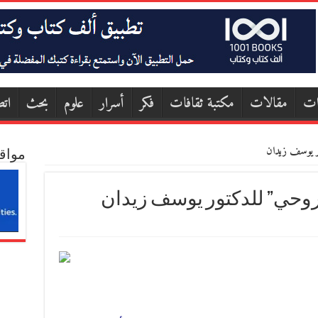
ات
مقالات
مكتبة ثقافات
فكر
أسرار
علوم
بحث
اتص
ور يوسف زيدان
مواق
لروحي” للدكتور يوسف زيدان