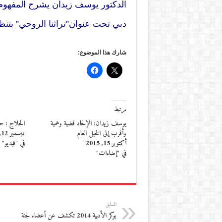
الدكتور يوسف زيدان يشرح المفهوم 
دبي تحت عنوان”تراثنا الروحي” بتنظ
شارك هذا الموضوع:
مرتبط
يوسف زيدان: الإلحاد قضية وهمية
الحلاج : حي
وأقرب إلى الخبل العام
ديسمبر 12, 2014
أكتوبر 15, 2015
في "فيديو"
في "إضاءات"
السابق
بوكر الأدبية 2014 تكشف عن أعضاء لجنة