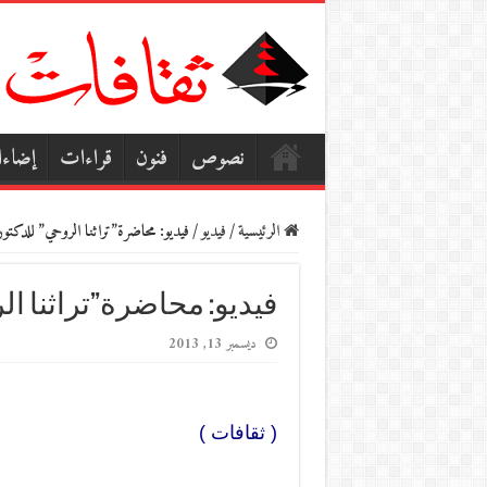
نصوص
فنون
قراءات
إضاء
الرئيسية
/
فيديو
/
فيديو: محاضرة”تراثنا الروحي” للدكت
فيديو: محاضرة”تراثنا ا
ديسمبر 13, 2013
( ثقافات )