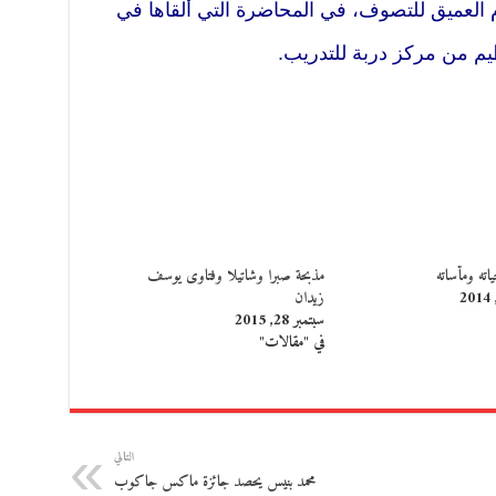
العميق للتصوف، في المحاضرة التي ألقاها في
يم من مركز دربة للتدريب.
اته ومأساته
مذبحة صبرا وشاتيلا وفتاوى يوسف
زيدان
سبتمبر 28, 2015
في "مقالات"
التالي
محمد بنيس يحصد جائزة ماكس جاكوب