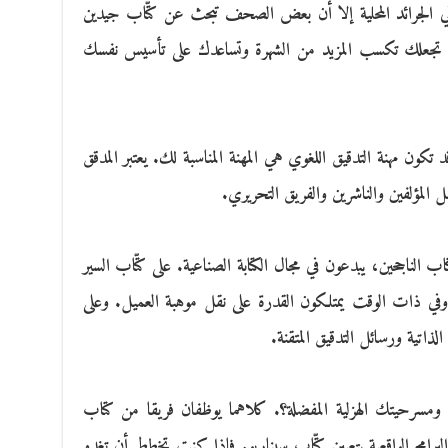
 الجرائد المحلية إلا أن بعض الصحف تبحث عن كتّاب جيدين
ف تجعلك تكسب المزيد من الشهرة وتساعدك على تأسيس نفسك
كون مهنة التدقيق اللغوي هي المهنة المناسبة لك. يعتبر المدقق
مل المؤلفين والناشرين والفريق التحريري.
اب الناجحين، يبدعون في مجال الكتابة الصناعية. على كتّاب السير
 وفي ذات الوقت يمتلكون القدرة على نقل موهبة العميل. وعلى
الذاتية ورسائل التدقيق المتقنة.
 ومسرحيتك الهزلية المفضلة؟. كلاهما يوظفان فريقا من كتاب
ك البرامج الواقعية بتعيين كتّاب سيناريو. فإذا كنت تخطط أن تغدو