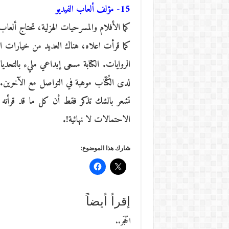
15- مؤلف ألعاب الفيديو
كما الأفلام والمسرحيات الهزلية، تحتاج ألعاب
كما قرأت اعلاه، هناك العديد من خيارات المه
الروايات. الكتابة مسعى إبداعي مليء بالتح
لدى الكُتّاب موهبة في التواصل مع الآخرين. 
تشعر بالشك تذكر فقط أن كل ما قد قرأته ف
الاحتمالات لا نهائية!.
شارك هذا الموضوع:
إقرأ أيضاً
الْحَجَر..