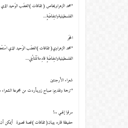
*محمد الزهراويخاص ( ثقافات )الغضَب الوَحيد الذي اسْتعْصى
الفلسطينيةوانتِفاضَةٍ…
الحجَر
*محمد الزهراوي( ثقافات )الغضَب الوَحيد الذي اسْتعْصى عَل
الفلسطينيةوانتِفاضَةٍ قادِمةتَنْتابُني…
شعراء الأرجنتين
*ترجمة وتقديم: صباح زوينأردت من مجموعة الشعراء هذ
سرقوا إلهـي ..!
حفيظة قاره بيبان( ثقافات )قصة قصيرة أيمكن أن ت