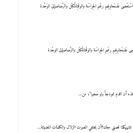
 عَلىمَعاوِلِهم رغْم الحِراسَة والوقْتِالمُكبّل والرّصاصإلى الوَحْدة
ىمَعاوِلِهم رغْم الحِراسَة والوقْتِالمُكبّل والرّصاصإلى الوحْدة
ه أن اقدم نموذجاً ولو صغيرا ً، من…
نتهيهكذا قصتي معك؟أن يختفي الصوت الزلال والكلمات المضيئة…