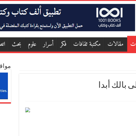
ات
مقالات
مكتبة ثقافات
فكر
أسرار
علوم
بحث
اتص
مواق
 بالك أبدا