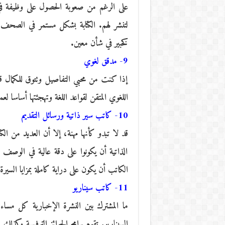
على الرغم من صعوبة الحصول على وظيفة في
لتنشر لهم. الكتابة بشكل مستمر في الصح
كخبير في شأن معين.
9- مدقق لغوي
إذا كنت من محبي التفاصيل وتتوق للكمال قد ت
اللغوي المتقن لقواعد اللغة وتهجئتها أساسا لع
10- كاتب سير ذاتية ورسائل التقديم
قد لا تبدو كأنها مهنة، إلا أن العديد من الكت
الذاتية أن يكونوا على دقة عالية في الوصف
الكاتب أن يكون على دراية كاملة بمزايا السيرة 
11- كاتب سيناريو
ما المشترك بين النشرة الإخبارية كل مساء
السيناريو. تقوم برامج الجوائز الترفيهية وكذل