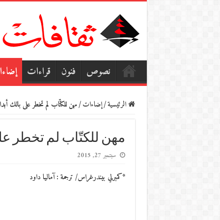
نصوص
فنون
قراءات
إضاء
الرئيسية
/
إضاءات
/
مهن للكتّاب لم تخطر على بالك أبدا
مهن للكتّاب لم تخطر على
سبتمبر 27, 2015
*كمبرلي بيندرغراس/ ترجمة : آماليا داود