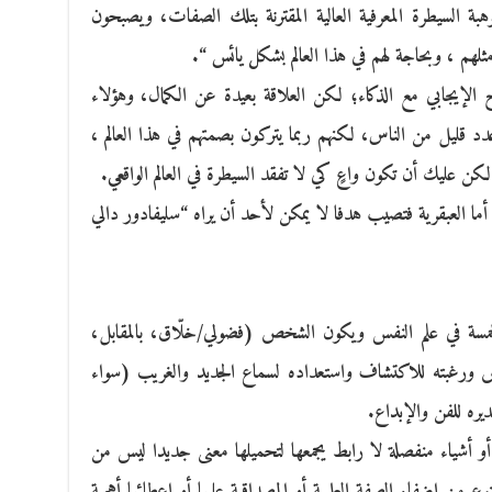
ة السيطرة المعرفية العالية المقترنة بتلك الصفات، ويصبحون
مثلهم ، وبحاجة لهم في هذا العالم بشكل يائس “.
 الإيجابي مع الذكاء؛ لكن العلاقة بعيدة عن الكمال، وهؤلاء
دد قليل من الناس، لكنهم ربما يتركون بصمتهم في هذا العالم ،
 لكن عليك أن تكون واعٍ كي لا تفقد السيطرة في العالم الواقعي.
ما العبقرية فتصيب هدفا لا يمكن لأحد أن يراه “سليفادور دالي
مسة في علم النفس ويكون الشخص (فضولي/خلّاق، بالمقابل،
غبته للاكتشاف واستعداده لسماع الجديد والغريب (سواء
ره للفن والإبداع.
 أشياء منفصلة لا رابط يجمعها لتحميلها معنى جديدا ليس من
ن إضفاء الصفة العلمية أو المصداقية عليها أو إعطائها أهمية