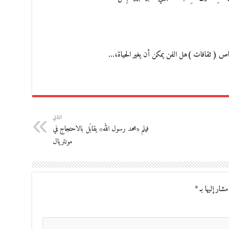
اص ( ثقافات )هل الفن يمكن أن يغير الحياة،…
التالي
فيلم «محمد رسول الله» يقابَل بالاحتجاج في
مونتريال
مشار إليها بـ
*