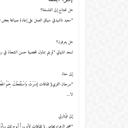
هل نحتاج إلى الفلسفة؟
*سعيد ناشيدفي سياق العمل على إعادة صياغة بعض الرّ
هل يعرفون؟
لسعد المنهالي *لم يتم تناول شخصية حسن الشحاذ في 
إلى معاذ
*سرحان النمري( ثقافات )سَرَتْ وَاسْتَفْحَلَتْ حِمَمُ الخُطوبِإذا ال
لا…
إلى قيْثارتي
*محمد الزهراويخاص ( ثقافات )آه .. أَ أبوح لكِ ..أيْن أن