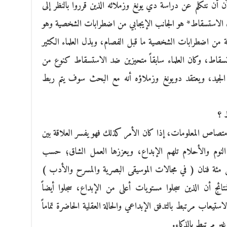
ن أن نتكلم عن دراسة دي يونغ وزملائه الذين قرروا بالنظر إلى
أن الاستسقاط* هو الجانب الإيجابي من اضطرابات الشخصية وهو
ية من اضطرابات الشخصية ما قبل الفصام، وبذل العلماء الكثير
قاط، وكان العلماء سابقاً متحيزين ضد الاستسقاط كنوع من
لم الجيد، ويعتقد دويونغ وزملاؤه أنه مع البحث سوف يتم ربط
 ؟
متصاص المعلومات، إذا كان الأمر كذلك فهو يفسر العلاقة بين
لنوم والأحلام تلهم الإبداع، ويعززها العمل الشاق؛ حسب
ن مئة فنان ( في مجالات الموسيقى البصرية والمسرح والأدب )
نتائج أن الذين سجلوا مستويات أعلى من الإبداع، سجلوا أيضاً
ستيعاب مرتبط بالتدفق الإبداعي والحالة العقلية الحاضرة تماماً
غير مرتبط بالذكاء.