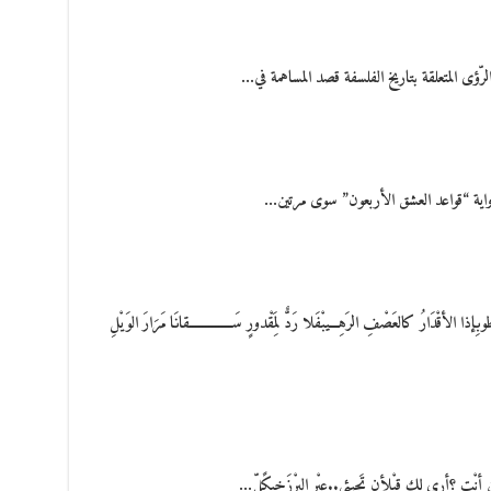
ؤى المتعلقة بتاريخ الفلسفة قصد المساهمة في…
رواية “قواعد العشق الأربعون” سوى مرتين…
أقْدَارُ كالعَصْفِ الرَهِـــيبْفَلا رَدٌّ لِمَقْدورٍ سَـــــــــــــقانَا مَرَارَ الوَيْلِ
ْتِ ؟أرى لكِ قبْلأن تَجيئي..عبْر البرْزَخبِكًلّ…