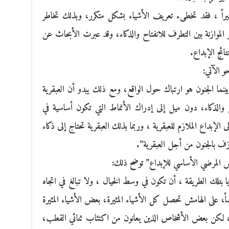
راً ، فقد تخطىء تعريف الأشياء بشكل متكرر، وبذلك تخاطر
و الموازنة بين التطرف للانفتاح والذكاء، وقد عبرت الأبحاث عن
و الآتي:
بينما الجنون هو ارتباك حول الواقع، ومع ذلك يبدو أن العبقرية
 والذكاء، دون ميل إلى إدراك الأنماط التي تكون أساسية في
الإبداع الملازم للعبقرية ، وربما بذلك العبقرية تحتاج إلى ذكاء
ازف بالجنون من أجل العبقرية”.
 المرضي الأساسي للإبداع” توضح ذلك:
 بتلك الطريقة ، أن تكون في وسط الخيال ، ولا تبالغ في اتجاه
ً، على الهامش تحصل كل الأشياء المثيرة، بعض الأشياء المثيرة
، لكن بعض الأشخاص الذين يعانون من اكتئاب ثنائي القطب،