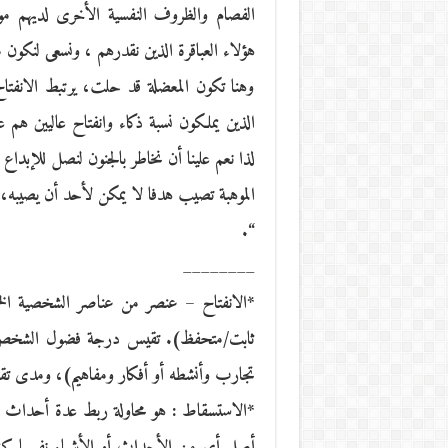
الفصام والظروف النفسية الأخرى لديهم موهب
هؤلاء العباقرة الذين نقدرهم ، ونسعى لنكون 
وهنا تكون المعضلة قد حلت، يرتبط الانفتاح
الذين يملكون نسبة ذكاء وانفتاح عاليين هم ع
لذا نعم علينا أن نخاطر بالجنون لنصل للإبداع
الموهبة تصيب هدفا لا يمكن لأحد أن يصيبه، أ
“.
________
*الانفتاح – عنصر من عناصر الشخصية الخ
ثابت/متحفظ). تقيس درجة فضول الشخص ور
تجارب وأنشطه أو أفكار ومفاهيم)، ومدى تقدي
*الاستسقاط : هو محاولة ربط عدة أحداث أو
أصل أي من الأحداث أو الأشياء نفسها كنوع م