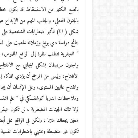
بالطبع الكثير من الاستسقاط قد يكون خطي
بالجنون الفعلي، والجانب المهم من الإبداع ه
شكل ( U) لتأثير اضطرابات الشخصية على نتائج الإبداع.
نتائج دراسة دي يونغ وزملائه لخصت على النح
” العبقرية تتطلب نظرة إلى الواقع الملموس، 
والجنون مرتبطان بشكل ايجابي مع الانفتاح
الانفتاح، وليس من المرجح أن يؤدي الذكاء إلى 
وانفتاح عاليين المستوى، وعلى الإنسان أن يج
وملاحظات اندريا كوشفسكي في ” علم النفس
لولا تلك الجينات المضطربة ، لن تكون عبقريا
معين يجعلك متزنا ، ولكن في الواقع ممل أيضا
تكون غير منضبطة وتنتهي باضطرابات نفسية