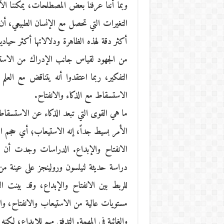
وبما أننا عرفنا بعض المصطلحات، يمكننا الآ
التغيرات التي تحصل مع الإنسان الطبيعي، 
أكثر دقة لهذه الظاهرة ودلالاتها أكثر حياد
من الجهود لقياس جانب الإدراك من الاستس
التفكير، ربما اعتقدوا أنه يتناقض مع الع
الاستسقاط مع الذكاء والانفتاح.
ما هي القوى التي تبعد الذكاء عن الاستسقاط
الأمر بسيط جداً، إنه الاستيعاب؛ أي حجم ا
الانفتاح والإبداع. الدراسات وجدت أن ا
دراسة حديثة لنيلسون ورولينجز على عينة م
للربط بين الانفتاح والإبداع، وقد بينت ال
مستويات عالية من الاستيعاب والانفتاح، والا
والغائبة في المهمة. التدفق مهم للإبداع، لكنه 