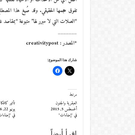
“الصلات التي لا مبرر لها” متبوعة “بمقاصد غي
_______
*المصدر : creativitypost
شارك هذا الموضوع:
مرتبط
العبقرية والجنون
تأثير كافكا
أغسطس 5, 2015
يونيو 22, 2016
في "إضاءات"
في "إضاءا
إقرأ أيضاً