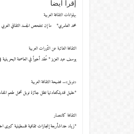
إقرأ أيضاً
بهلوانات الثقافة العربية
محمد العامري* ما إن تتفحص الجسد الثقافي العربي
الثقافة الغائبة عن الثّورات العربية
يوسف عبد العزيز * عُقد أخيراً في العاصمة البحرينية (ا
«نوبل».. فضيحة الثقافة العربية
*خليل قنديلكعادتها تظل جائزة نوبل تحمل طعم المفاج
الثقافة كانتصار
*زياد خداشأربعة إنجازات ثقافية فلسطينية كبرى اخترق