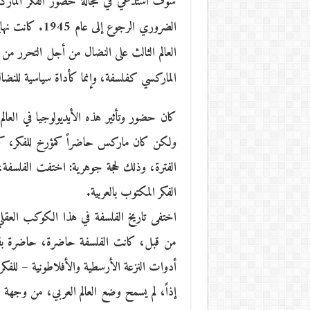
سوف أستدعي في عجالة حضور الفكر الماركس
الضروري الرجوع 
العالم الثالث على النضال من أجل التحرر من
الماركسي كفلسفة، وإنما كأداة سياسية للنضا
ولكن كان ماركس حاضراً كمؤرخ للفكر، كمفك
الفترة، وذلك لحجة جوهرية: اختفت الفلسفة، م
الفكر المكتوب بالعربية.
اختفى تاريخ الفلسفة في هذا الكوكب العقلي
من قبل، كانت الفلسفة حاضرة، حاضرة بقو
أدوات النزعة الأرسطية والأفلاطونية – للفكر 
إذاً، لم يسمح وضع العالم العربي، من وجهة نظر