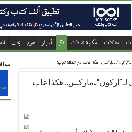
ات
مقالات
مكتبة ثقافات
فكر
أسرار
علوم
بحث
اتص
لـ”آركون”..ماركس.. هكذا غاب عن الثقافة العربية
مواق
لـ”آركون”..ماركس.. هكذا غاب