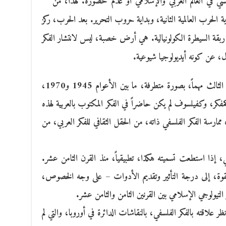
ي في العالم العربي والإسلامي أو عدم حضوره. لهذا، من
إلى عام 1945. كانت نهاية الحرب العالمية الثانية، وبداية حروب التحرير. بعد الحرب، ركز
 ربقة السيطرة الكولونيالية. هي أرض خصبة، ليس لانتشار الفكر
ل، عن كونه أيديولوجيا شيوعية.
كان حضور وتأثير هذه الأيديولوجيا في العالم الثالث مهماً، بصورة متطرفة، ما بين الأعوام 1945 و1970،
ر، وكفيلسوف لم يكن حاضراً في الفكر المكتوب بالعربية لهذه
مارسة الفكر الفلسفي ذاته، من الحقل الثقافي للفكر العربي، من
، إذا استطعت تسميته هكذا، تطبيقياً، منذ القرن الثامن عشر.
ة، إلى درجة التأثير وتقديم الأدوات – على وجه الخصوص،
التيولوجي الإسلامي بين القرنين الثامن والثامن عشر.
 علاقته بالفكر الفلسفي، بالنقاشات الدائرة في أوروبا، والتي لم