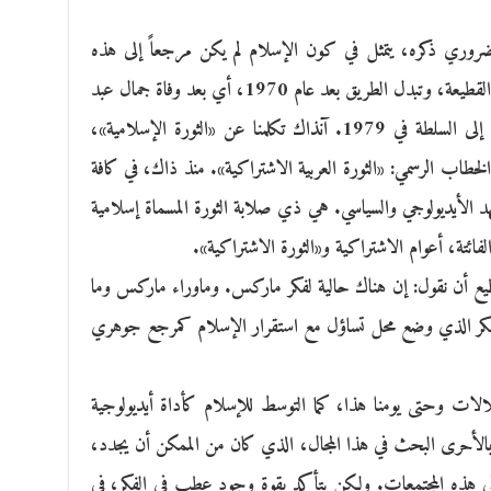
وري ذكره، يتمثل في كون الإسلام لم يكن مرجعاً إلى هذه
الفترة من أجل النضال السياسي. وهنا كانت القطيعة، وتبدل الطريق بعد عام 1970، أي بعد وفاة جمال عبد
الناصر، وعلى وجه الخصوص وصول الخُميني إلى السلطة في 1979. آنذاك تكلمنا عن «الثورة الإسلامية»،
اب الرسمي: «الثورة العربية الاشتراكية». منذ ذاك، في كافة
 الأيديولوجي والسياسي. هي ذي صلابة الثورة المسماة إسلامية
ائتة، أعوام الاشتراكية و«الثورة الاشتراكية».
نستطيع أن نقول: إن هناك حالية لفكر ماركس. وماوراء ماركس وما
ا الفكر الذي وضع محل تساؤل مع استقرار الإسلام كمرجع جوهري
الات وحتى يومنا هذا، كما التوسط للإسلام كأداة أيديولوجية
 وبالأحرى البحث في هذا المجال، الذي كان من الممكن أن يجدد،
 هذه المجتمعات. ولكن يتأكد بقوة وجود عطب في الفكر، في