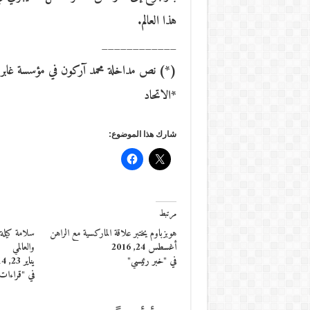
هذا العالم.
____________
(*) نص مداخلة محمد آركون في مؤسسة غابريي
*الاتحاد
شارك هذا الموضوع:
مرتبط
هوبزباوم يختبر علاقة الماركسية مع الراهن
سلامة كيلة 
أغسطس 24, 2016
والعالمي
في "خبر رئيسي"
يناير 23, 2014
في "قراءات