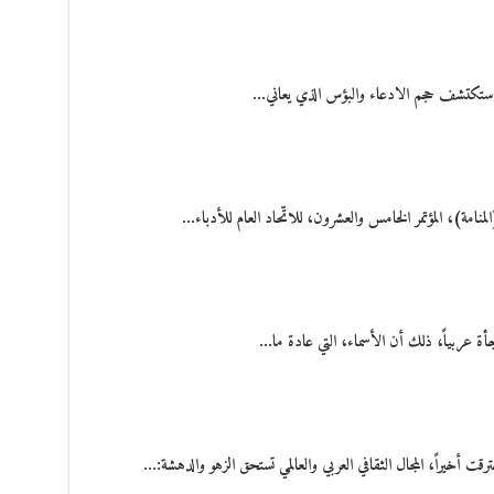
 ستكتشف حجم الادعاء والبؤس الذي يعاني…
لمنامة)، المؤتمر الخامس والعشرون، للاتّحاد العام للأدباء…
أة عربياً، ذلك أن الأسماء، التي عادة ما…
ت أخيراً، المجال الثقافي العربي والعالمي تستحق الزهو والدهشة:…