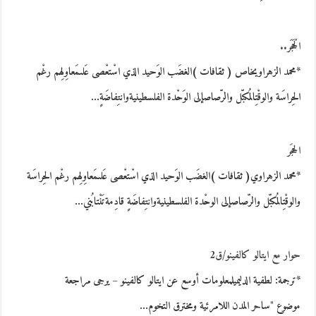
الْحَجَر..
*محمد الزهراويخاص ( ثقافات )الغضَب الوَحيد الذي اسْتعْصى عَلىمَعاوِلِهم رغْم
الحِراسَة والوقْتِالمُكبّل والرّصاصإلى الوَحْدة الفلسطينيةوانتِفاضَةٍ…
الحجَر
*محمد الزهراوي( ثقافات )الغضَب الوَحيد الذي اسْتعْصى عَلىمَعاوِلِهم رغْم الحِراسَة
والوقْتِالمُكبّل والرّصاصإلى الوحْدة الفلسطينيةوانتِفاضَةٍ قادِمةتَنْتابُني…
حوار مع ايتالو كالفينو/ق2
*ترجمة: لطفية الدليميلمعلومات أوسع عن ايتالو كالفينو – يرجى مراجعة
موضوع "ساحر المدن اللامرئية ومخترق التخوم…