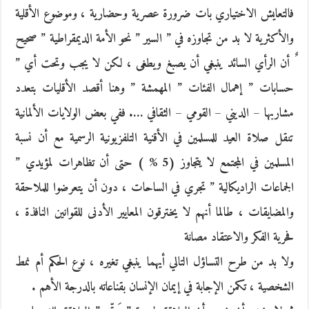
فالتعايش الاختياري بات ضرورة عصرية وحضارية ، وموضوع الأقلية
والأكثرية لا بد من تجاوزه في ” السير ” نحو الأمة الديمقراطية ” صحيح
ٌ أن الرأي السائد ينبغي أن يصبغ ويطغى ، لكن لا يجب وتحت أي ”
حسابات ” إهمال الفئات ” المهمشة ” وهنا أقصد الأقليات بتعدد
مشاربها – الديني – القومي – الثقافي …. ففي بعض الولايات الألمانية
تنقل صلاة العيد للمسلمين في الأقنية التلفزيونية الرسمية مع أن نسبة
المسلمين في المجتمع لا يتجاوز (5 % ) حتى أن تظاهرات لمؤيدي ”
الجماعات الراديكالية ” تجري في الساحات ، دون أن يتعرضوا للملاحقة
والمضايقات ، طالما أنهم لا يخترقون المعايير الأدنى للقوانين النافذة ،
فحرية الفكر والاعتقاد مصانة
ولا بد من طرح التساؤل التالي أيهما ينبغي تغيره ، نوع الحكم أم نمط
الشخصية ، تكمن الإجابة في إيمان الإنسان بقناعاته بالدرجة الأهم .