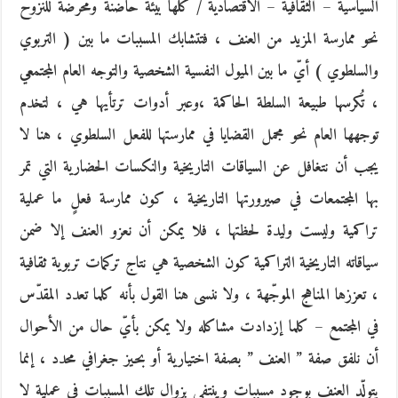
السياسية – الثقافية – الاقتصادية / كلها بيئة حاضنة ومحرضّة للنزوح
نحو ممارسة المزيد من العنف ، فتتشابك المسببات ما بين ( التربوي
والسلطوي ) أيّ ما بين الميول النفسية الشخصية والتوجه العام المجتمعي
، تُكرسها طبيعة السلطة الحاكمة ،وعبر أدوات ترتأيها هي ، لتخدم
توجهها العام نحو مجمل القضايا في ممارستها للفعل السلطوي ، هنا لا
يجب أن نتغافل عن السياقات التاريخية والنكسات الحضارية التي تمر
بها المجتمعات في صيرورتها التاريخية ، كون ممارسة فعلٍ ما عملية
تراكمية وليست وليدة لحظتها ، فلا يمكن أن نعزو العنف إلا ضمن
سياقاته التاريخية التراكمية كون الشخصية هي نتاج تركمات تربوية ثقافية
، تعززها المناهج الموجّهة ، ولا ننسى هنا القول بأنه كلما تعدد المقدّس
في المجتمع – كلما إزدادت مشاكله ولا يمكن بأيّ حال من الأحوال
أن نلفق صفة ” العنف ” بصفة اختيارية أو بحيز جغرافي محدد ، إنما
يتولّد العنف بوجود مسببات وينتفي بزوال تلك المسببات في عملية لا