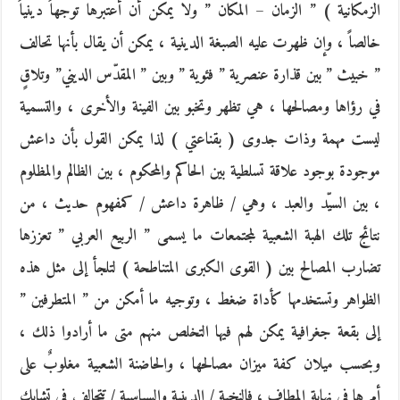
الزمكانية ) ” الزمان – المكان ” ولا يمكن أن أعتبرها توجهاً دينياً
خالصاً ، وإن ظهرت عليه الصبغة الدينية ، يمكن أن يقال بأنها تحالف
” خبيث ” بين قذارة عنصرية ” فئوية ” وبين ” المقدّس الديني” وتلاقٍ
في رؤاها ومصالحها ، هي تظهر وتخبو بين الفينة والأخرى ، والتسمية
ليست مهمة وذات جدوى ( بقناعتي ) لذا يمكن القول بأن داعش
موجودة بوجود علاقة تسلطية بين الحاكم والمحكوم ، بين الظالم والمظلوم
، بين السيّد والعبد ، وهي / ظاهرة داعش / كمفهوم حديث ، من
نتائج تلك الهبة الشعبية لمجتمعات ما يسمى ” الربيع العربي ” تعززها
تضارب المصالح بين ( القوى الكبرى المتناطحة ) لتلجأ إلى مثل هذه
الظواهر وتستخدمها كأداة ضغط ، وتوجيه ما أمكن من ” المتطرفين ”
إلى بقعة جغرافية يمكن لهم فيها التخلص منهم متى ما أرادوا ذلك ،
وبحسب ميلان كفة ميزان مصالحها ، والحاضنة الشعبية مغلوبٌ على
أمرها في نهاية المطاف ، فالنخبة / الدينية والسياسية / تتحالف في تشابك