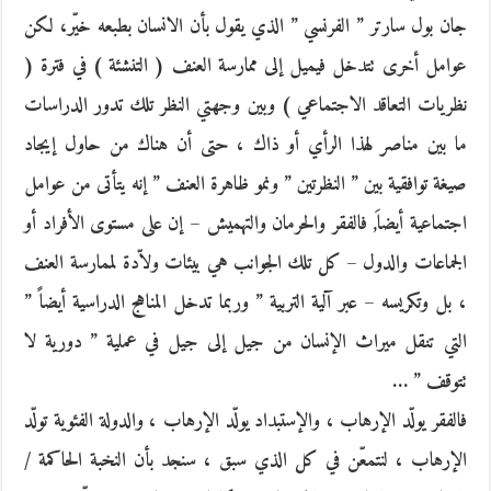
جان بول سارتر ” الفرنسي ” الذي يقول بأن الانسان بطبعه خيّر، لكن
عوامل أخرى تتدخل فيميل إلى ممارسة العنف ( التنشئة ) في فترة (
نظريات التعاقد الاجتماعي ) وبين وجهتي النظر تلك تدور الدراسات
ما بين مناصر لهذا الرأي أو ذاك ، حتى أن هناك من حاول إيجاد
صيغة توافقية بين ” النظرتين ” ونمو ظاهرة العنف ” إنه يتأتى من عوامل
اجتماعية أيضاَ, فالفقر والحرمان والتهميش – إن على مستوى الأفراد أو
الجماعات والدول – كل تلك الجوانب هي بيئات ولاّدة لممارسة العنف
، بل وتكريسه – عبر آلية التربية ” وربما تدخل المناهج الدراسية أيضاً ”
التي تنقل ميراث الإنسان من جيل إلى جيل في عملية ” دورية لا
تتوقف ” …
فالفقر يولّد الإرهاب ، والإستبداد يولّد الإرهاب ، والدولة الفئوية تولّد
الإرهاب ، لنتمعّن في كل الذي سبق ، سنجد بأن النخبة الحاكمة /