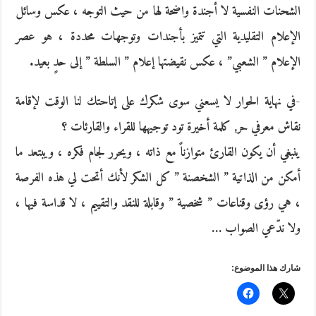
الشحنات النفسية لا أجندة واضحة لها من حيث التوجه ، عكس وسائل
الإعلام التقليدية التي تتميز بأجندات وتوجهات محددة ، هو عصر
الإعلام ” الشعبي” ، عكس نقيضتها إعلام ” السلطة ” إلى حدٍ بعيد.
-في نهاية الحوار لا يسعني سوى شكرك على إتاحتك لنا الوقت لإقامة
نقاش معرفي حر, كلمة أخيرة تود توجيهها للقراء والقارئات ؟
ينبغي أن يكون القارئ متوازناً مع ذاته ، ويحرر لجام فكره ، ويبتعد ما
أمكن من الذاتية ” الشخصنة ” كل الشكر لأنك أتحت لي هذه الفرصة
، هي رؤى وقناعات ” شخصية ” وقابلة للنقد والتقييم ، لا قداسة فيها ،
ولا ندّعي الصواب …
شارك هذا الموضوع: