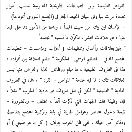
الظواهر الطبيعية وابن التصدعات التاريخية المندرجة حسب أطوار
محددة مرت بها وفق سياق المحيط الجغرافي(المجتمع السوري أنموذجاً)
– الإنسان ابن بيئته من حيث المبدأ ، وجملة من الأمور تتداخل فيما
بينها ، عبر علاقات البشر ، لتكوّن ما نسميه ” مجتمعاً
” يتميز بعلاقات وأنساق وتنظيمات ( أحزاب ومؤسسات – تنظيمات
المجتمع المدني – التنظيم الرسمي ” الحكومة ” تنظم العلاقة بين أفراده ،
هذا في الظروف الطبيعية ، لها مهام ووظائف الغاية والغرض منها تيسير
العلاقات تلك ، لما فيه خدمة ” المواطن – الفرد ” ، هذه في الظروف
العادية ” الطبيعية ” لكن في ظل ظروف غير عادية ” الحرب ” مثلاً ،
فإن وظيفة تلك الجهات التي ذكرت آنفاً ، تختلف – وبالضرورة –
نتيجة دخول عناصر وعوامل طارئة في بنية وتركيبة المجتمع بتفاصيله
ودقائق أمور حياته ، ففي ظل الحرب يتوقف ( كل ما هو طبيعي ) أو