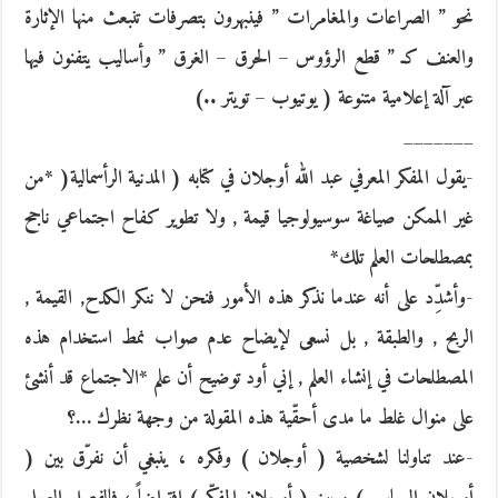
نحو ” الصراعات والمغامرات ” فينبهرون بتصرفات تنبعث منها الإثارة
والعنف كـ ” قطع الرؤوس – الحرق – الغرق ” وأساليب يتفنون فيها
عبر آلة إعلامية متنوعة ( يوتيوب – تويتر ..)
_______
-يقول المفكر المعرفي عبد الله أوجلان في كتابه ( المدنية الرأسمالية( *من
غير الممكن صياغة سوسيولوجيا قيمة , ولا تطوير كفاح اجتماعي ناجح
بمصطلحات العلم تلك*
-وأشدِّد على أنه عندما نذكر هذه الأمور فنحن لا ننكر الكدح, القيمة ,
الربح , والطبقة , بل نسعى لإيضاح عدم صواب نمط استخدام هذه
المصطلحات في إنشاء العلم , إني أود توضيح أن علم *الاجتماع قد أنشئ
على منوال غلط ما مدى أحقّية هذه المقولة من وجهة نظرك …؟
-عند تناولنا لشخصية ( أوجلان ) وفكره ، ينبغي أن نفرّق بين (