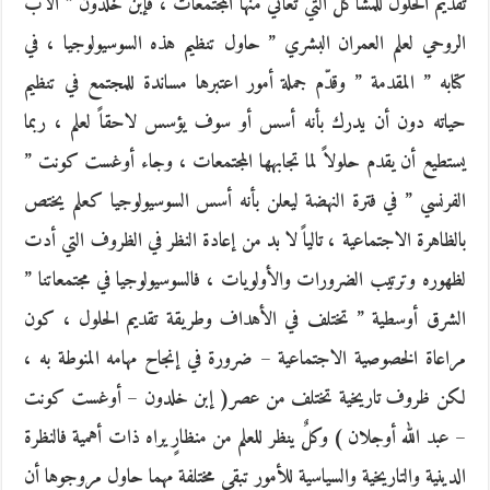
تقديم الحلول للمشاكل التي تعاني منها المجتمعات ، فإبن خلدون ” الأب
الروحي لعلم العمران البشري ” حاول تنظيم هذه السوسيولوجيا ، في
كتابه ” المقدمة ” وقدّم جملة أمور اعتبرها مساندة للمجتمع في تنظيم
حياته دون أن يدرك بأنه أسس أو سوف يؤسس لاحقاً لعلم ، ربما
يستطيع أن يقدم حلولاً لما تجابهها المجتمعات ، وجاء أوغست كونت ”
الفرنسي ” في فترة النهضة ليعلن بأنه أسس السوسيولوجيا كعلم يختص
بالظاهرة الاجتماعية ، تالياً لا بد من إعادة النظر في الظروف التي أدت
لظهوره وترتيب الضرورات والأولويات ، فالسوسيولوجيا في مجتمعاتنا ”
الشرق أوسطية ” تختلف في الأهداف وطريقة تقديم الحلول ، كون
مراعاة الخصوصية الاجتماعية – ضرورة في إنجاح مهامه المنوطة به ،
لكن ظروف تاريخية تختلف من عصر( إبن خلدون – أوغست كونت
– عبد الله أوجلان ) وكلٌ ينظر للعلم من منظارٍ يراه ذات أهمية فالنظرة
الدينية والتاريخية والسياسية للأمور تبقى مختلفة مهما حاول مروجوها أن