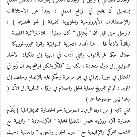
أوجلان السياسي ) و بين ( أوجلان المفكّر ) إفتراضاً ، فالفصل العملي
يستحيل أن ينجح في الواقع العملي ، بعيداً عن الاختلافات
والإصطفافات الأيديولوجية والحزبوية الضيقة ( نحو شخصيته ) ،
فالرجل حتى قبل أن ” يُعتقِل ” كان منظراً – للاشتراكية المشيدة –
وناقداً لاذعاً لها – هنا أقصد التجربة السوفيتية وفترة البروسترويكا –
خلال حكم غرباتشوف والتي أدت في النهاية إلى تفكيك الاتحاد
السوفيتي إلى دول متعددة ، لكنه برز كمفكّر بشكل أوضح بعد أن زُج في
المعتقل في جزيرة إيمرالي في بحر مرمرة وحُكم عليه بالإعدام وخفف إلى
المؤبد ، ثم تم الترويج لعملية الحل والسلام في تركيا ، السارية إلى الآن (
وهذا ليس موضوعنا هنا )
ففي كتابه ( من دولة الرهبان السومرية نحو الحضارة الديمقراطية ) يُقدّم
عصارة فكره ورؤيته لمجمل القضايا المحلية ” الكردستانية ” والبينية مع
الشعب التركي والإقليمية مع ” دول الجوار وشعوبها ” والعالمية ،حيث