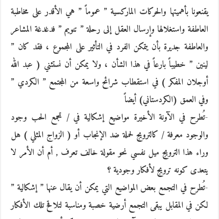
يقنعونا بأهميتها والحركات الماركسية ” عموماً ” هي الأقدر على مخاطبة
العاطفة واستغلالها وإرسال العقل إلى رحلة ” تنويم ” فدغدغة المشاعر
والعاطفة جديرة بأن يتمكن الفرد في التأثير على المجموع ، فقد كان ”
لينين ” خطيباً بارعاً في هذا الشأن ، ولا يمكن أن نستثني ( عبد الله
أوجلان المفكر ) في استقطاب شرائح واسعة من المجتمع ” الكردي ”
وفي العمق (الكردستاني) أيضاً
-تُطرح في الآونة الأخيرة مواضيع إشكالية في / تجمع الحب وجود
والوجود معرفة / كالترويج لحملة ضد الإنجاب أو ( الزواج المثلي ) هل
وراء هذا الترويج ميل نفسي نحو مقولة خالف تعرف , أم أن الأمر لا
يتعدى كونه ترويج لأفكار وجودية ؟
-تُطرح في التجمع بعض المواضيع التي يمكن أن يقال عنها ” إشكالية ”
لكن في المقابل يبقى التجمع أرضية خصبة ومناسبة لتلاقح تلك الأفكار