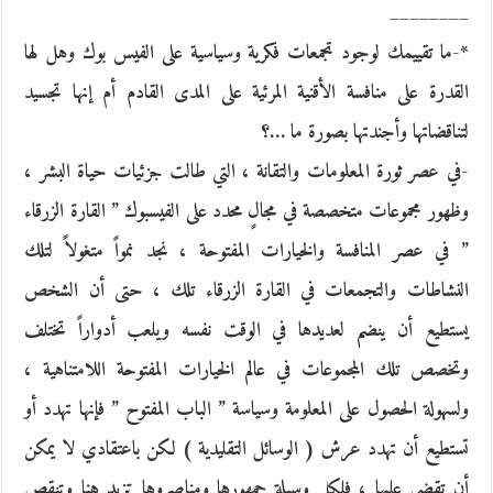
________
*-ما تقييمك لوجود تجمعات فكرية وسياسية على الفيس بوك وهل لها
القدرة على منافسة الأقنية المرئية على المدى القادم أم إنها تجسيد
لتناقضاتها وأجندتها بصورة ما …؟
-في عصر ثورة المعلومات والتقانة ، التي طالت جزئيات حياة البشر ،
وظهور مجموعات متخصصة في مجالٍ محدد على الفيسبوك ” القارة الزرقاء
” في عصر المنافسة والخيارات المفتوحة ، نجد نمواً متغولاً لتلك
النشاطات والتجمعات في القارة الزرقاء تلك ، حتى أن الشخص
يستطيع أن ينضم لعديدها في الوقت نفسه ويلعب أدواراً تختلف
وتخصص تلك المجموعات في عالم الخيارات المفتوحة اللامتناهية ،
ولسهولة الحصول على المعلومة وسياسة ” الباب المفتوح ” فإنها تهدد أو
تستطيع أن تهدد عرش ( الوسائل التقليدية ) لكن باعتقادي لا يمكن
أن تقضي عليها ، فلكل وسيلة جمهورها ومناصروها تزيد هنا وتنقص