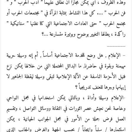
وهذه الظروف ، أي يمكن مجازاً أن نطلق عليهما ” أدب الحرب ” و ”
فن الحرب ” …. كل هذا النشاط بمثابة المرآة في ” مجتمعات الحرب أو
مجتمع الحرب ” حتى العادات الاجتماعية التي كنا نظنها ” ستاتيكية ”
راكدة ، يطالها التغيير بوضوح وبوتيرة متسارعة …؟
_______
– الإعلام , هل وضع للخدمة الاجتماعية أساساً , أم إنه وسيلة حربية
مهيمنة وبقوة في حاضرنا, ما البدائل المحتملة التي من خلالها يمكن نزع
فتيل الأحزمة الناسفة عن الآلة الإعلامية لتبقى وسيلة ليقظة الجماهير لا
إيهامها وجرها للعنف تدريجياً ؟
-الإعلام وسيلة وأداة ، وبالتالي يمكن استخدامها في مجمل النواحي
وخاصة نحن نعيش عصر الثورات في التقانة ووسائل التواصل ، وتقسيم
العمل فرض جملة من الأمور في مجمل الجوانب الحياتية ، يمكن
استثمارها / سلباً وإيجاباً / بحسب الجهة والغرض والجانب الذي