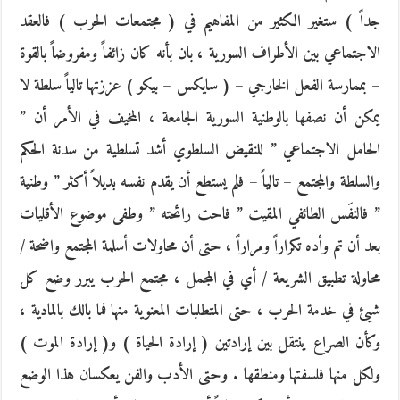
جداً ) ستغير الكثير من المفاهيم في ( مجتمعات الحرب ) فالعقد
الاجتماعي بين الأطراف السورية ، بان بأنه كان زائفاً ومفروضاً بالقوة
– بممارسة الفعل الخارجي – ( سايكس – بيكو ) عززتها تالياً سلطة لا
يمكن أن نصفها بالوطنية السورية الجامعة ، المخيف في الأمر أن ”
الحامل الاجتماعي ” للنقيض السلطوي أشد تسلطية من سدنة الحكم
والسلطة والمجتمع – تالياً – فلم يستطع أن يقدم نفسه بديلاً أكثر ” وطنية
” فالنفَس الطائفي المقيت ” فاحت رائحته ” وطفى موضوع الأقليات
بعد أن تم وأده تكراراً ومراراً ، حتى أن محاولات أسلمة المجتمع واضحة /
محاولة تطبيق الشريعة / أي في المجمل ، مجتمع الحرب يبرر وضع كل
شيئ في خدمة الحرب ، حتى المتطلبات المعنوية منها فما بالك بالمادية ،
وكأن الصراع ينتقل بين إرادتين ( إرادة الحياة ) و( إرادة الموت )
ولكل منها فلسفتها ومنطقها . وحتى الأدب والفن يعكسان هذا الوضع