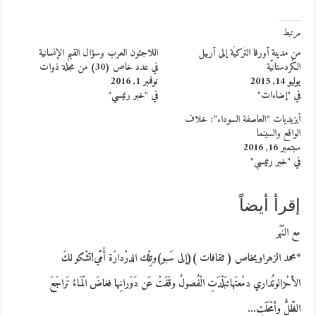
مرتبط
من مدينة أورفا التُركيّة إلى أربيل
اللاجئون العرب وسؤال القيم الإنسانية
الكُردستانيّة
في عدد خاص (30) من مجلة ذوات
يوليو 14, 2015
نوفمبر 1, 2016
في "إضاءات"
في "خبر رئيسي"
أيزيديات “العاصفة السوداء”: خلاف
الواقع والسينما
سبتمبر 16, 2016
في "خبر رئيسي"
إقرأ أيضاً
مع النّهْر
*محمد الزهراويخاص ( ثقافات )(إلى سَبو)وتِلْك الدرْدارَة أُمّي!تشْكو لكَ
الأحْزالوتُداري دمْعتَهاتبَلّدَتِ الْفُصولُ وقَفَتْ عَن دَوَرانِها فغاضَ الْمَاءُ تَراجَعَ
الظّلُّ وأمْحَلَتِ…