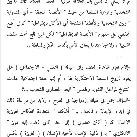
ثم لا ينبغي أن ننسى بأن العلاقة طردية ” تَعقّد ” العلاقة تلك ما بين
الشخصية و نوعية السلطة من حيث ” الأنظمة المنغلقة – أي الشمولية
” وبين الشخصية والأنظمة المنفتحة أي الأكثر ديمقراطية ” كوني أضع
تحفظي على مفهوم ” الأنظمة الديمقراطية ” فكل شيئ قابع تحت سقف
النسبية ، ولاسيما عندما يتعلق الأمر بأنماط الحكم والسلطة ..
______
-إلام تعزو ظاهرة العنف وفق سياقه ( النفسي – الاجتماعي ) هل
يعود لترويج السلطة الاحتكارية لها ، أم إنها حالة اجتماعية جاءت
كتتويج لمراحل التشويه وطمس ” البعد الحضاري للشعوب …؟
-السؤال يحمل في طياته إزدواجية في الطرح ، ولابد من مراعاة ذلك
في إبداء الإجابة ، فالعنف بـ ” أشكاله ” المتعددة انعكاس لغريزية
الانسان كـ ( كائن عضوي ) إلى الحد الذي ذهب إليه هوبز ”
الانكليزي ” بـ ( ذئبية الإنسان لأخيه الإنسان ) ( الغريزة ) عكس