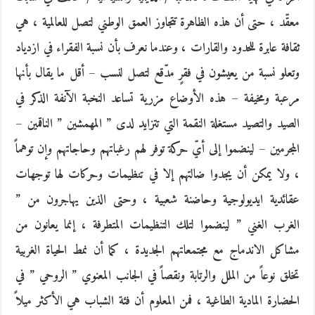
معقّد ، حتى أن هذه الظاهرة تتجاوز العمق الوطني لتصل للعالمية ، هي
ثقافة عابرة للحدود والقارات ، وعندما نعرف بأن نسبة الفقراء في ازدياد
وتعلو نسبة من يعيشون في فقرٍ مدّقع لتصل لنسب – أقل ما يقال بأنها
مرعبة ومخيفة – هذه الأوضاع مزرية تساعد النخبة الآنفة الذكر في
الصيد والتصيد مستغلة النقمة التي تتزايد لدى ” المهمشين ” الناقمين –
المجرمين – لينضموا إلى أيّ حركة توفر لهم رغباتهم وحاجاتهم وإن توهماً
، ولا يمكن أن يجدوا ضالتهم إلا في تنظيمات وحركات لها توجهات
عقائدية ايديولوجية وحاضنة شعبية ، وحتى الذين يهاجرون من ”
الغرب الغني ” لينضموا لتلك التنظيمات المتطرفة ، إنما يعانون من
مشاكل الاندماج مع مجتمعاتهم الجديدة ، كما أن نمط الحياة الغربية
تخلق نوعاً من الملل والرتابة ونقصاً في الجانب المعنوي ” الروحي ” في
الحضارة المادية الطاغية ، فمن المعلوم أن فئة الشباب هي الأكثر ميلاً