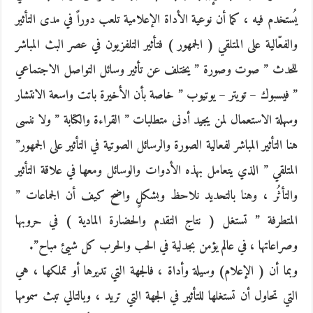
يُستخدم فيه ، كما أن نوعية الأداة الإعلامية تلعب دوراً في مدى التأثير
والفعّالية على المتلقي ( الجمهور ) فتأثير التلفزيون في عصر البث المباشر
للحدث ” صوت وصورة ” يختلف عن تأثير وسائل التواصل الاجتماعي
” فيسبوك – تويتر – يوتيوب ” خاصة بأن الأخيرة باتت واسعة الانتشار
وسهلة الاستعمال لمن يجيد أدنى متطلبات ” القراءة والكتابة ” ولا ننسى
هنا التأثير المباشر لفعالية الصورة والرسائل الصوتية في التأثير على الجمهور”
المتلقي ” الذي يتعامل بهذه الأدوات والوسائل ومعها في علاقة التأثير
والتأثُر ، وهنا بالتحديد نلاحظ وبشكلٍ واضح كيف أن الجماعات ”
المتطرفة ” تستغل ( نتاج التقدم والحضارة المادية ) في حروبها
وصراعاتها ، في عالم يؤمن بجدلية في الحب والحرب كل شيئ مباح”.
وبما أن ( الإعلام) وسيلة وأداة ، فالجهة التي تديرها أو تملكها ، هي
التي تحاول أن تستغلها للتأثير في الجهة التي تريد ، وبالتالي تبث سمومها