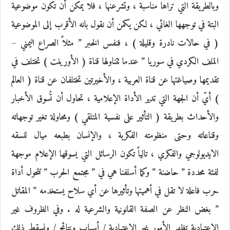
وبالطريقة التي تراها مناسبة ، وتشرعنها ، فلا يمكن أن تكون موضوعية
البتة في توجهها الغائي ، لكن يكمن أن نقول بانه الأقرب إلى الموضوعية
( في حالات نادرة وقليلة ) ، فنفس الخبر ” مثلاً الصراع اليمني –
الملف الكردي في سوريا ” عندما تتناولها قناة ( الأورينت ) تختلف في
تقديمها وصياغتها عن قناة العربية ، والأخيرتين تختلفان عن قناة ( العالم
) أيّ أن الجهة التي تدير الأداة الإعلامية ، تحاول أن تُسوق الأخبار
والأحداث بطريقة ( التأثير على نفسية المتلقي ) ومحاولة تغير توجهاته
وقناعاته وحتى منظومته الفكرية ، والإنسان بطبعه ميال لنسقه
الايديولوجي والفكري ، تالياً تكون الرسائل التي يسوقها الإعلام موجهة
لفئة محددة ” حاضنة ” وكما أسلفنا هي في ” مجتمع الحرب ” تتحول أداة
حرب فاعلة لا تقل في أهميتها وتأثيرها عن أي سلاح يستخدمه ” المقاتل
” بغض النظر عن الصفة القانونية والشرعية له . وفي الظروف غير
الاعتيادية تظهر الأمور غير الاعتيادية / أسباب ونتائج / ونسقط ذلك