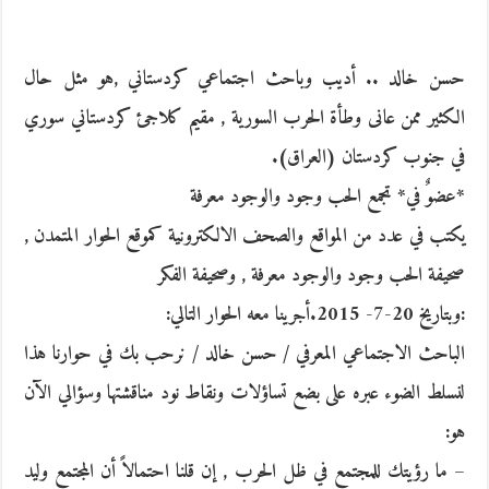
حسن خالد .. أديب وباحث اجتماعي كردستاني ,هو مثل حال
الكثير ممن عانى وطأة الحرب السورية , مقيم كلاجئ كردستاني سوري
في جنوب كردستان (العراق).
*عضوٌ في* تجمع الحب وجود والوجود معرفة
يكتب في عدد من المواقع والصحف الالكترونية كموقع الحوار المتمدن ,
صحيفة الحب وجود والوجود معرفة , وصحيفة الفكر
:وبتاريخ 20-7- 2015.أجرينا معه الحوار التالي:
الباحث الاجتماعي المعرفي / حسن خالد / نرحب بك في حوارنا هذا
لنسلط الضوء عبره على بضع تساؤلات ونقاط نود مناقشتها وسؤالي الآن
هو:
– ما رؤيتك للمجتمع في ظل الحرب , إن قلنا احتمالاً أن المجتمع وليد