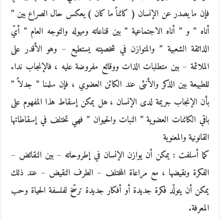
فإن ما يصدر عن الإنسان ( كائناً ما كان ) يعكس حال الصراع بين ”
أناه ” و ” أناه الاجتماعية ” بين قناعاته وميوله والتوجه العام ” أيّ
الذائقة الشعبية ” والمتوازن في شخصيته يستطيع – وهو الأقدر على
الملائمة – بين متطلبات الذات ووقائع مفروضة عليه ، فالإنجاب نداء
للطبيعة بين الذكر والأنثى عند الكائن العضوي ، فإن سلمنا ” جدلاً ”
بأن الإنجاب جريمة لدى الإنسان ، هل يمكن إسقاط هذا المفهوم على
باقي الكائنات العضوية ” النبات والحيوان ” فهي تختلف في إسقاطاتها
القانونية والمعنوية
كما أسلفت : يمكن أن يوازن الإنسان في إطروحاته – بين النقائض –
الفكرة ونقيضها ، مع مراعاة المختلف – الطرف النقيض – عند ذلك
يمكن أن يتولّد فكرة جديدة أو أفكار جديدة ترسّخ لفلسفة الحياة وحب
المعرفة.