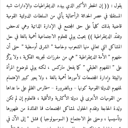
يقول : (( إن الخطر الأكبر الذي يهدد الديمقراطيات والإدارات شبه
المستقلة في عصر الحداثة الرأسمالية يأتي من السلطات الدولتية القومية
قاضية بذلك كلياً على حق المجتمع في الإدارة الذاتية وهي تدحض
وتفنّد الديمقراطية )) بحيث يولي للعلوم الاجتماعية أهمية بالغة في حل
المشاكل التي تعاني منها الشعوب وخاصة ” الشرق أوسطية ” حتى أن
مفهوم ” الأمة الديمقراطية ” هي من مفرزات تجربته الفكرية ، ولا يركّز
على ” المفهوم الطبقي ” كما يفعل ماركس ، لكنه يولي لموضوع المرأة
والبيئة وإدارة المجتمعات لأمورها أهمية بالغة ، ولا يعير كبير الإهتمام
لمفهوم الدولة القومية كونها – وبالضرورة – ستمارس الظلم على ما عداها
من القوميات الأخرى في دولة الأكثرية والأقلية ، فالعلوم إن لم تكن
وليدة الحاجة وتقدم الحلول لمشاكل المجتمعات فما الفائدة من ظهورها
وتأسيسها ، وحتى علم الاجتماع ( السوسيولوجيا ) فشل ” إلى الآن في