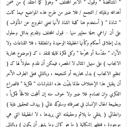
” المتناقضة ” وقبول ” الآخر المختلف ” وهو( كما أعتقد ) من ضمن
أهدافه وغاياته / التجمع / فلا ضير من طرح هذه المواضيع مهما كانت
” شاذة ” ( أستخدم هنا كلمة الشاذ لأنها تعني الخروج عن المألوف )
على أن تراعي جملة معايير منها – قبول المختلف وتقديم بدائل وحلول
بدل إطلاق أحكام وكأنها الحقيقة الوحيدة والمطلقة ، فلا القناعات ولا
الآراء ” مقدّسة أو محرّمة ” وكل فكرة قابلة للنقد ، كـ (موضوع محاربة
الانجاب ) على سبيل المثال لا الحصر، فيمكن أن نقدم حلولاً لها كـ (
تنظيم الانجاب ) بدل محاربته أو تشجيعه ، وبالتالي فعلى الطرف الآخر
أن يتقبل هذا الإختلاف طالما بقيّت هذه المناوشات ” فكرية ” فالصراع
الفكري وإن تصادم فلا ضير ولا خوف منه إن أنتجت تلاقحاً فكرياً ،
وبطبيعة الحال الإنسان في تصرفاته وسلوكه غائي ( يهدف لتحقيق غاية )
وانتقائي ( ينتقي ما يلائم وحقيقته التي يريدها ، لا الحقيقة التي هي
موجودة ، فتظهر إشكالية ( ما هو كائن وما ينبغي أن يكون ) وبالتالي