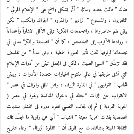
هناك ” فالنت بتعدد وسائله ” أثّر بشكل واضح على ” الإعلام المرئي ”
التلفزيون ، والمسموع ” الراديو ” والمقروء ” الجرائد والكتب ” لكن
يبقى لهم مناصروها ، والتجمعات الفكرية تبقى الأقل انتشاراً وأعضاءاً
، روادها الأقرب إلى التخصص ، كما أن ” الفلسفة والفكر” تعاني في
مجتمعاتنا لوقوفها تحت تأثير الصورة النمطية ، وفق مبدأ ” من تفلسف
فقد تزندّق ” السيئ الصيت ، لكن في المجمل تبقى من أدوات الإعلام
التي تشق طريقها في عالم ٍ مفتوح الخيارات متعددة الأدوات ، ويبقى
للجانب ” الترفيهي ” في القارة الزرقاء ، وقتل الملل والوقت في عصر ”
الاغتراب عن الذات “حظه في دخول المنافسة وبقوة في عصر (
الحرية الفردية ) ثّم إن للجانب النفسي للفرد دوره في انتشار منتديات
تخصصية بفئات عمرية معينة ” الشباب ” أي هي زاوية ما تجسّد تلك
الثقافة المليئة بالتناقضات مع فارق أن ” القارة الزرقاء ” وعاء لتفريغ