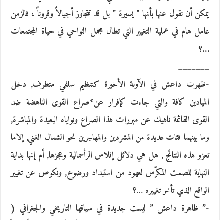
يمكن أن نقول عنها بأنها ” يسيرة ” بل قد تتجاوز أجيالاً وقروناً ، فالزمن
عامل هام في عملية التغيير التي تطال مجمل النواحي في حياة المجتمعات
…؟
_______
-ظهرت داعش في الآونة الأخيرة كتنظيم سلفي متطرف, دخل
الميادين كافة والتي جاءت كإفراز عن*صراع القوى الناهضة ضد
القوى القائمة ناهيك عن مبررات هذا الصراع ونواياه البعيدة والمباشرة,
وما بينهما فئات عديدة من المشردين والمهاجرين نحو الشمال الغني, إلاما
تعزو هذه النتائج , هل هي دلائل إفلاس الرأسمالية وعجزها, أم إنها بداية
النهاية للصمت المكرّس لعهود من استبداد ورضوخ, ونكوص عن تغيير
الواقع الذي تأخر تغييره …؟
-” ظاهرة داعش ” ليست جديدة في سياقها التاريخي والجغرافي (