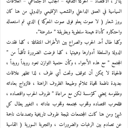
يتأثر ، الاقتصاد – الحركة الثقافية – الجانب الاجتماعي – العلاقات
السياسية في العمق الداخلي والتشعب الإقليمي والدولي من هنا كان
بروز شعار ( لا صوت يعلو فوق صوت المعركة ) الذي تم استعماله
واحتكاره كأداة هيمنة سلطوية وبطريقة ” مشرعنة”.
وكلما طال أمد الحرب والصراع بين الأطراف المتقاتلة ، كلما فقدت
الدولة والسلطة أدوارها وهيبتها ، كلما فرضت الضرورة تأقلماً من ”
المجتمع ” مع هذه الأجواء ، وكأن حتمية التوازن تعود رويداً رويداً ،
فالحياة لا يمكن أن تتوقف وتحت أي ظرف ، لذا تظهر علاقات
جديدة ناظمة للحياة تتلائم وطبيعة الظروف الراهنة ، فالزواج بعاداته
وطقوسه يمضي كمؤسسة لكن مع مراعاة ” ظروف الحرب واقتصاده ،
فللحرب اقتصاده وللحرب مجتمعه وللحرب عاداته ، التغيير يطال كل
شيئ ومن هنا كانت المجتمعات نتيجة ظروف تاريخية وتصدعات ناجمة
عن تصادم بين الرغبات والضرورات ، والتجربة السورية ( القاسية