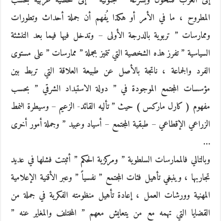
إلى الغرب فتتحول وبسرعة ” جنونية ” إلى شخصية غربية بحسب
المطروح ، ما في الأمر أو هكذا يُفهم أن جملة أحداث وتطورات
وممارسات ” تربوية بالدرجة الأولى – وتدخل فيها فيما بعد التنشئة
السياسية ” تفرز هذه الشخصية التي تتميز بجملة ” ممارسات ” على مستوى
الفرد والجماعة ، ناتجة بالأصل عن طبيعة العلاقة التي تربط بين
مؤسسات المجتمع الموجودة في ” دولة الاستبداد الشرقي ” بحسب
مفهوم ( كارل ماركس ) حيث ” تأليه القائد- الزعيم – وسيطرة النمط
الزراعي الإقطاعي – طبقية المجتمع – أسياد وعبيد ” وجملة أمور أخرى
…
وبالتالي فالممارسات السلطوية ” ومركزية الحكم ” أثبتت فشلها في عديد
تجاربها ، وينبغي تأهيل فئات المجتمع ” نفسياً ” وعبر الأقنية الإعلامية
المهنية وورشات العمل ، إعادة تأهيل منظومته الفكرية في جملة من
القضايا التي تهمه مع من يتعايش معهم ” المختلف والمغاير عنه ”