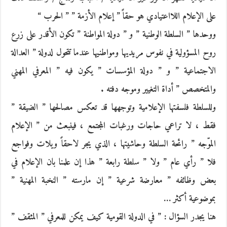
على الإعلام اللااعتيادي هو حقاً ” إعلام الأزمة ” ” الحرب “
ووحدها ” السلطة الوطنية ” و ” دولة المواطنة ” تكون الأقدر على زرع
روح المسؤولية في نفوس مريديها ومواطنيها عندما تتحول لدولة ” العدالة
الاجتماعية ” و ” دولة المؤسسات ” يكون فيه ” المعرفي المهني
والمتخصص ” أداة التغيير وموجه دفته .
وللسلطة فلسفتها الإعلامية وتوجهها قد تعكس مصالحها ” الضيقة ”
فقط ، لا تراعي حاجات ورغبات المجتمع ، فينبعث من ” الإعلام
الموّجه ” رائحة السلطة وحاشيتها ، الذي يجر لاحقاً ويلات وفواجع
فلا ” رأي عام ” ولا ” سلطة رابعة ” هذا إن علمنا بان الإعلام في
بعض وظائفه ” معارضة شرعية ” إن مارسته ” النخبة المهنية ”
بموضوعية أكثر …
هنا يجدر السؤال : ” في الدولة القومية كيف يمكن للمعرفي ” المثقف ”