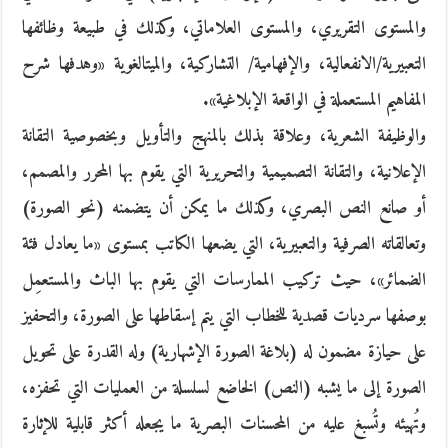
والمستوى التقريري، والمستوى العلاماتي، وكذلك في طبيعة وظائفها
التعبيرية/الانفعالية، والإفهامية/ التشاركية، والميتالغوية «وهدفها شرح
المفاهيم المستعملة في الواقعة الإبلاغية».
والوظيفة الشعرية، وعلاقة بذلك بالمنهج والتأويل وبخصوصية التقانة
الإعلانية، والتقانة التصميمية والتحريرية التي يقوم بها المحرر والمصمم،
أو صانع النص البصري، وكذلك ما يمكن أن يتضمنه (نحو الصورة)
وتعالقاته الصرفية والتعبيرية، التي يضعها الكاتب بمستوى «ما يعادل فئة
الضمائر»، حيث تركيب الممارسات التي يقوم بها الباث والمستعمِل
بوصفها سرديات قصدية للخطاب التي يتم إسقاطها على الصورة، والتحفيز
على حيازة مضمون له (بلاغة الصورة الإشهارية) وله القدرة على تحويل
الصورة إلى ما يشبه (النص) الخاضع لسلسلة من العمليات التي تحفزه،
وتُهيئه وتُسبغ عليه من المحسنات البصرية ما يجعله أكثر قابلية للإثارة