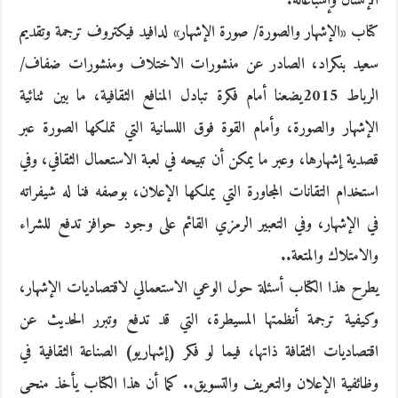
الإنسان وإشباعاته.
كتاب «الإشهار والصورة/ صورة الإشهار» لدافيد فيكتروف ترجمة وتقديم
سعيد بنكراد، الصادر عن منشورات الاختلاف ومنشورات ضفاف/
الرباط 2015يضعنا أمام فكرة تبادل المنافع الثقافية، ما بين ثنائية
الإشهار والصورة، وأمام القوة فوق اللسانية التي تملكها الصورة عبر
قصدية إشهارها، وعبر ما يمكن أن تبيحه في لعبة الاستعمال الثقافي، وفي
استخدام التقانات المجاورة التي يملكها الإعلان، بوصفه فنا له شيفراته
في الإشهار، وفي التعبير الرمزي القائم على وجود حوافز تدفع للشراء
والامتلاك والمتعة..
يطرح هذا الكتاب أسئلة حول الوعي الاستعمالي لاقتصاديات الإشهار،
وكيفية ترجمة أنظمتها المسيطرة، التي قد تدفع وتبرر الحديث عن
اقتصاديات الثقافة ذاتها، فيما لو فكر (إشهاريو) الصناعة الثقافية في
وظائفية الإعلان والتعريف والتسويق.. كما أن هذا الكتاب يأخذ منحى