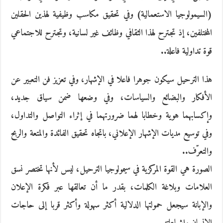
(السيمولوجيا الاستعمالية) وفي تحقيق مكاسب وظيفية لهذين الحقلين
المختلفين، إذ تجترح لهذا الثقافي وظائف غير لسانية، وتجترح للاجتماعي
قوة تداولية فاعلة..
هذا الترحيل سيكون جوهرا فاعلا في الإشهار، وفي تعزيز فن التعبير عن
الأفكار والبضائع والسياسات، وفي وضعها ضمن سياق جديد،
وإكسابهما هوية وخطابا لهما ضرورتهما في إثراء التواصل والتداول،
وفي توسيع مديات الإشهار الإعلاني، باتجاه تحقيق الفائدة والمتعة والربح
والتعرّف..
الصورة هي القوة المركزية في سيمولوجيا الترحيل، ليس لأنها تختصر نسق
العلامات وبلاغة الكلمات، بقدر ما أن تعالقها عبر فكرة الإعلان
والإبانة سيجعل حمولتها الدلالية أكثر سهولة وأكثر قربا إلى حاجات