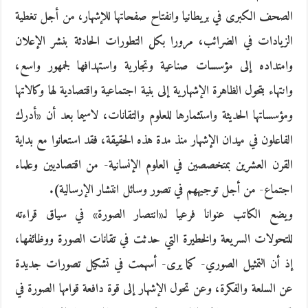
الصحف الكبرى في بريطانيا وانفتاح صفحاتها للإشهار، من أجل تغطية
الزيادات في الضرائب، مرورا بكل التطورات الحادثة بنشر الإعلان
وامتداده إلى مؤسسات صناعية وتجارية واستهدافها لجمهور واسع،
وانتهاء بتحول الظاهرة الإشهارية إلى بنية اجتماعية واقتصادية لها وكالاتها
ومؤسساتها الحديثة واستثمارها للعلوم والتقانات، لاسيما بعد أن «أدرك
الفاعلون في ميدان الإشهار منذ مدة هذه الحقيقة، فقد استعانوا مع بداية
القرن العشرين بمتخصصين في العلوم الإنسانية- من اقتصاديين وعلماء
اجتماع- من أجل توجيههم في تصور وسائل انتشار الإرسالية).
ويضع الكاتب عنوانا فرعيا لـ«انتصار الصورة» في سياق قراءته
للتحولات السريعة والخطيرة التي حدثت في تقانات الصورة ووظائفها،
إذ أن التمثيل الصوري- كما يرى- أسهمت في تشكيل تصورات جديدة
عن السلعة والفكرة، وعن تحول الإشهار إلى قوة دافعة قوامها الصورة في