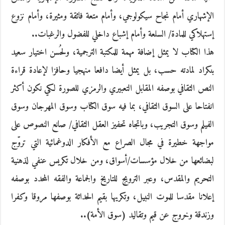
الإشهاري أمام نجاح سيكولوجي، وأمام متعة فائقة ومثيرة، وأمام نزوع
إستهلاكي للمادة/ السلعة وأمام إشباع داخلي للفضول والرغبات..
هذا الكتاب لا يمثل إضافة مهمة للمكتبة الترجمية، ولحُسن اختيار سعيد
بنكراد لمادته حسب، بل يمثل أيضا دافعا منهجيا وحافزا لإعادة قراءة
النص الثقافي بوصفه المقابل التعبيري والرمزي للصورة لكي نكون أكثر
انفتاحا على السوق الثقافي، بما فيه سوق الكتاب وسوق المهرجان وسوق
الفيلم وسوق التجريب، وباتجاه تحفيز العقل الثقافي/ صانع النصوص على
مواجهة خطيرة في مجال الصراع مع الأفكار الدوغمائية التي تروّج
لبضائعها من خلال مؤسسات/أسواق، ومن خلال تكريس عنفي لذهنية
التحريم والمقدس، وعبر الترويج للتاريخ والجماعة والفقه المحدد بوصفه
إعلانا مقدسا للموت النبيل، وتكريها بقيم الحداثة بوصفها مروقا وكفرا
وزندقة وخروج عن قيم وتقاليد (سوق الأمة)..