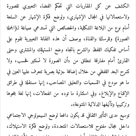
الكشف عن كل المقاربات التي تحكم الفضاء التعبيري للصورة
ولاستعمالاتها في المجال الإشهاري، ولوضع فكرة الإشهار عن السلعة
أمام نوع من البلاغة الشكلية، والخصائص التي تستدعي صياغة لـ(الجملة
الصورة) وللرسالة والقناة، بوصف أن هذه التقانة التعبيرية تقوم على
أساس تفكيك اللفظ والشرح باتجاه وضع المستهلِك والمشتري وحتى
القارئ أمام مفارقة تنطلق من «أن الصورة لا تستثير فحسب، ولا
تشرح البعد اللفظي من خلال إضافة جزئية بصرية تتعرف عليها العين في
ما هو مودع في التسميات والتعليق المصاحب، إنها مستقلة في طرائق
الإقناع والإبلاغ، وفي استثارة ما توده من انفعالات، إنها لغة بنحوها
وتركيبها وتآليفها الدلالية المتنوعة».
توسيع مدى التأثير الثقافي قد يكون دافعا لوضع السيمولوجي الاجتماعي
داخل مجال مفتوح للاستعمالات المتعددة، ولوضع فكرة الاستهلاك،