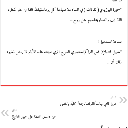
*سميرة البوزيدي( ثقافات )في السادسة صباحا كل يوماستيقظ قلقةمن حلم تشطره
القذائف والصواريخاحوم مثل روح…
صناعة المستحيل!
*خليل قنديلإن فعل التراكم الحضاري السريع الذي نعيشه هذه الأيام لا يبشر بالخير،
ذلك أن…
السابق
موراكامي جالساً القرفصاء يملأ كفيّه بالحصى
التالي
عن دمشق المعلقة على جبين التاريخ