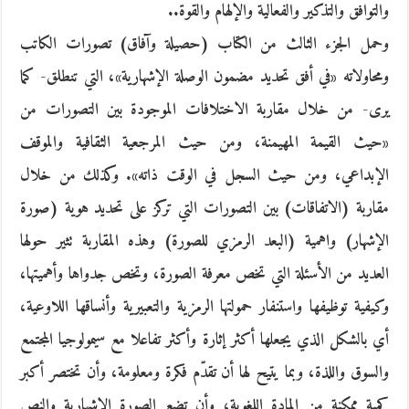
والتوافق والتذكير والفعالية والإلهام والقوة..
وحمل الجزء الثالث من الكتاب (حصيلة وآفاق) تصورات الكاتب
ومحاولاته «في أفق تحديد مضمون الوصلة الإشهارية»، التي تنطلق- كما
يرى- من خلال مقاربة الاختلافات الموجودة بين التصورات من
«حيث القيمة المهيمنة، ومن حيث المرجعية الثقافية والموقف
الإبداعي، ومن حيث السجل في الوقت ذاته». وكذلك من خلال
مقاربة (الاتفاقات) بين التصورات التي تركز على تحديد هوية (صورة
الإشهار) واهمية (البعد الرمزي للصورة) وهذه المقاربة تثير حولها
العديد من الأسئلة التي تخص معرفة الصورة، وتخص جدواها وأهميتها،
وكيفية توظيفها واستنفار حمولتها الرمزية والتعبيرية وأنساقها اللاوعية،
أي بالشكل الذي يجعلها أكثر إثارة وأكثر تفاعلا مع سيمولوجيا المجتمع
والسوق واللذة، وبما يتيح لها أن تقدّم فكرة ومعلومة، وأن تختصر أكبر
كمية ممكنة من المادة اللغوية، وأن تضع الصورة الإشهارية والنص