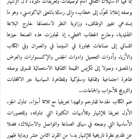
بما فيها الاستهلاك الثقافي أمام توصيفات وتعريفات مثيرة، لأن الإشهار
بوصفه إعلانا تحوّل إلى خطاب، وإلى رسالة بالمعنى الياكوبسني، وهو ما
يستدعي تغيير الوظائف، وزاوية النظر لاستعمالها خارج البلاغة
التقليدية، وخارج الخطاب النمطي، إذ تجاوزت هذه الصنعة حيزها
اللساني إلى صناعات مجاورة في السينما في والعمران وفي الكتاب
والأزياء وأدوات التجميل وادوات الجنس والإكسسوارات والعرض
والملصق، وصولا إلى تكريس القيمة الثقافية الاستعمالية للسوق بوصفه
ظاهرة اجتماعية وثقافية وسلوكية وللظاهرة السياسية عبر الانتخابات
والترويج للأحزاب والجماعات..
ضم الكتاب مقدمة للمترجم وتمهيدا تعريفيا مع ثلاثة أجزاء. تناول الجزء
الأول تعريفا للإشهار وللأدبيات الكثيرة التي تناولته، وللتصورات
الأساسية التي وضعته في سياق الصناعة والتواصل والاستهلاك، فضلا
عن تقديم نظرة تاريخية للإشهار بدءا من القرن الثامن عشر وبداية ظهور