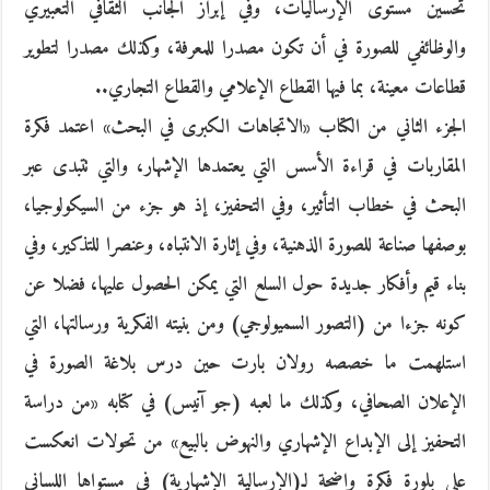
تحسين مستوى الإرساليات، وفي إبراز الجانب الثقافي التعبيري
والوظائفي للصورة في أن تكون مصدرا للمعرفة، وكذلك مصدرا لتطوير
قطاعات معينة، بما فيها القطاع الإعلامي والقطاع التجاري..
الجزء الثاني من الكتاب «الاتجاهات الكبرى في البحث» اعتمد فكرة
المقاربات في قراءة الأسس التي يعتمدها الإشهار، والتي تتبدى عبر
البحث في خطاب التأثير، وفي التحفيز، إذ هو جزء من السيكولوجيا،
بوصفها صناعة للصورة الذهنية، وفي إثارة الانتباه، وعنصرا للتذكير، وفي
بناء قيم وأفكار جديدة حول السلع التي يمكن الحصول عليها، فضلا عن
كونه جزءا من (التصور السميولوجي) ومن بنيته الفكرية ورسالتها، التي
استلهمت ما خصصه رولان بارت حين درس بلاغة الصورة في
الإعلان الصحافي، وكذلك ما لعبه (جو آنيس) في كتابه «من دراسة
التحفيز إلى الإبداع الإشهاري والنهوض بالبيع» من تحولات انعكست
على بلورة فكرة واضحة لـ(الإرسالية الإشهارية) في مستواها اللساني