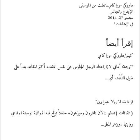
هاروكي موراكامي..تعلمت من الموسيقى
الإيقاع والتجانس
سبتمبر 27, 2014
في "إضاءات"
إقرأ أيضاً
كينو/هاروكي موراكامي
*ترجمة: أماني لازاراعتاد الرجل الجلوس على نفس المقعد، أكثر المقاعد بعداً على
طول النُّضُد. أي…
قراءات لـ"رولا نصراوين"
( ثقافات )تنظم «الآن ناشرون وموزعون» حفلاً توقّع فيه الروائية نيرمينة الرفاعي
روايتها «ويزهر المطر…