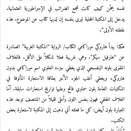
نفسه يخمّن كيف كانت تجمع الضرائب في الإمبراطورية العثمانية.
يدخل إلى المكتبة المحلية ليرى بنفسه إن لديها كتاب عن الموضوع. هذه
غلطته الأولى”.
هكذا يبدأ هاروكي موراكامي الكتاب/ الرواية “المكتبة الغريبة” الصادرة
عن “هارفيل سيكر”. وهي غريبة فعلا شكلاً على الأقل. فالغلاف
المقوى بلونه البنفسجي الذي يغطي جزءه العلوي اسم موراكامي بدون
هاروكي، ويغطي أغلب الجزء الآخر بطاقة الاستعارة المألوفة في
المكتبات العامة بلون سماوي فاتح وعليها تواريخ استعارات سابقة. أمّا
الغلاف الخلفي فهون بنفس اللون وأعلى قليلاً من المنتصف توجد هذه
العبارة بلون أبيض: كل ما فعلته أني ذهبت إلى المكتبة لاستعارة بعض
الكتب.