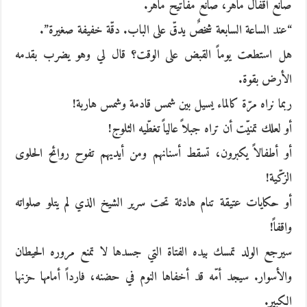
صانع أقفال ماهر، صانع مفاتيح ماهر.
“عند الساعة السابعة شخصٌ يدقّ على الباب. دقّة خفيفة صغيرة”.
هل استطعت يوماً القبض على الوقت؟ قال لي وهو يضرب بقدمه
الأرض بقوة.
ربما نراه مرّة كالماء يسيل بين شمس قادمة وشمس هاربة!
أو لعلك تمنيّت أن تراه جبلاً عالياً تغطّيه الثلوج!
أو أطفالاً يكبرون، تسقط أسنانهم ومن أيديهم تفوح روائح الحلوى
الزكّية!
أو حكايات عتيقة تنام هادئة تحت سرير الشيخ الذي لم يتلو صلواته
واقفاً!
سيرجع الولد تمسك بيده الفتاة التي جسدها لا تمنع مروره الحيطان
والأسوار. سيجد أمّه قد أخفاها النوم في حضنه، فارداً أمامها حزنها
الكبير.