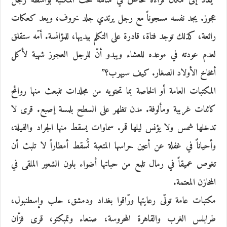
“يُقادُ إلى مكان قراءة خاص في متاهة تحت المكتبة بواسطة رجل
عجوز. يجد نفسه مسجوناً مع رجل يرتدي جلد خروف، ويعد كعكات
رائعة، كذلك توجد فتاة، قادرة على التكلم بيديها، للمؤانسة. أمّه ستقلق
لعدم عودته في موعده للعشاء ويبدو أنّ للرجل العجوز شهية لأكل
أمخاخ الأولاد الصغار. كيف سيهرب؟”
المكتبات العامة أو الخاصة بما تحتويه من مجلدات تنبعث منها روائح
كائنات غريبة ومألوفة. مدن تظهر على السطح بلمسة إصبع. قرى لا
تدخلها شمس ولا يؤنس ليلها قمر. سماوات يسقط منها الجراد والفيلة،
وأحياناً في غفلة عن أعين حراسها المتعبة تُسقط أمطاراً لا تلبث أن
تغوص عميقاً في رمال تلمع من حباتها أضواء بلون الشعير الملقى في
المخازن المعتمة.
مكتبات عامة تولّى رعايتها ورّاقوا بغداد ودمشق، حلب وإسطنبول،
طرابلس الغرب والقاهرة المحروسة، صنعاء وتمبكتو، قرى فزّان