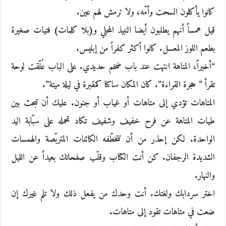
كانوا يأكلون السحت وأمّه، ولا ترمش لهم عين.
قيل همساً أنهم يطلبون أيضا النبيذ المحلي و(بلا كلمات) فتيات صغيرة
بطعم اللوز المعسل. كانوا أكثر كفراً من إبليس.
“أخيراً، المتاهة انتهت عند باب ضخم حديدي. على الباب عُلّقت لوحة
تقرأ ” حجرة القراءة”. كان المكان ساكنا كمقبرة في ليلة ميتة”.
المتاهات تؤدي إلى متاهات أو غياب أو جنون. عليك أن تبحث بين
طيات المتاهة عن فرح خفيف وشفيف تكاد تحمله على سبّابة اليد
الواحدة. لكن إحذر من أن تتخطّفه الكائنات المتربّصة والهمسات
الشديدة الرجفان. كن أنت الكتاب وقلّب صفحاتك بعيداً عن الليل
والنهار.
اختر سردابك ولغتك. أنت وحدك من يفعل ذلك ولا تلم غيرك إن
ضعت في متاهات تقود إلى متاهات.