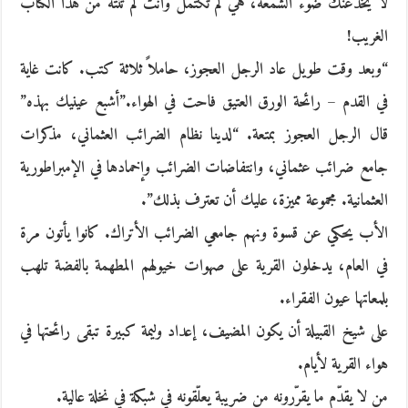
لا يخدعنك ضوء الشمعة، هي لم تكتمل وأنت لم تنته من هذا الكتاب
الغريب!
“وبعد وقت طويل عاد الرجل العجوز، حاملاً ثلاثة كتب. كانت غاية
في القدم – رائحة الورق العتيق فاحت في الهواء.”أشبع عينيك بهذه”
قال الرجل العجوز بمتعة. “لدينا نظام الضرائب العثماني، مذكرات
جامع ضرائب عثماني، وانتفاضات الضرائب وإخمادها في الإمبراطورية
العثمانية. مجموعة مميزة، عليك أن تعترف بذلك”.
الأب يحكي عن قسوة ونهم جامعي الضرائب الأتراك. كانوا يأتون مرة
في العام، يدخلون القرية على صهوات خيولهم المطهمة بالفضة تلهب
بلمعاتها عيون الفقراء.
على شيخ القبيلة أن يكون المضيف، إعداد وليمة كبيرة تبقى رائحتها في
هواء القرية لأيام.
من لا يقدّم ما يقرّرونه من ضريبة يعلّقونه في شبكة في نخلة عالية.