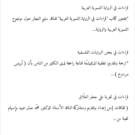
قراءات في الرواية النسوية العربية
*يتمحور كتاب "قراءات في الرواية النسوية العربية" للناقد سليم النجار حول موضوع
النسوية العربية والرواية…
قراءات في بعض الروايات الفلسفية
*ترجمة وتقديم: لطفية الدليميثمّة قناعة راسخة لدى الكثير من الناس بأن ( أيريس
مردوخ )…
قراءات في تجربة علي جعفر العلّاق
( ثقافات )من إعداد وتقديم ومشاركة الناقد الأستاذ الدكتور محمّد صابر عبيد وإسهام
نخبة من…