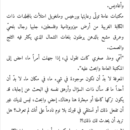
وأغاديس.
مكتبات عامة تولّى رعايتها بورخيس ومانغويل امتلأت بالمجلدات ذات
الكتابة الغريبة من أرض ميزوبوتامية وفلسطين، جلبها رجال بلحيّ
وعرق مشبع بالدهن يرطنون بلغات الشمال الذي يكثر فيه الثلج
والصمت.
“أمّي ومنذ صغري كانت تقول لي، إذا جهلت أمراً ما، امض إلى
المكتبة العامة وابحث عليه”.
المعرفة لا بدّ أن تكون موجودة في شيء ما، في مكان ما. لا بدّ أن
أحداً ما قد سأل ذات السؤال وأرهق نفسه في البحث عن إجابة، قد
يكون تركها كاملة أو مبعثرة هنا وهناك. إمضِ وابحث، ليس لديك غير
أن تفعل ذلك أو تستلقي في قبرك بلا نوم نادماً على أنك لم تعرف؟ هل
تريد أن يحدث لك ذلك؟!