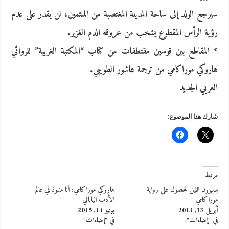
سيرجع الولد إلى ساحة المدينة المغتصبة من الملثمين، لن يقدر على عدم
رؤية الرأس المقطوع يشخب من عروقه الدم الغزير.
* المقاطع بين قوسين مقتطفات من كتاب “المكتبة الغريبة” للروائي
هاروكي موراكامي من ترجمة عاشور الطويبي.
العربي الجديد
شارك هذا الموضوع:
مرتبط
يسهرون الليل للحصول على رواية
هاروكي موراكامي: أنا منبوذ في عالم
موراكامي
الأدب الياباني
أبريل 13, 2013
يونيو 14, 2015
في "إضاءات"
في "إضاءات"