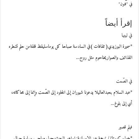
في "فنون"
إقرأ أيضاً
في ليبيا
*سميرة البوزيدي( ثقافات )في السادسة صباحا كل يوماستيقظ قلقةمن حلم تشطره
القذائف والصواريخاحوم مثل روح…
في الصّمت
*عبد السلام بنعبدالعاليلا يدعونا شيوران إلى الخلود إلى الصّمت وإنما إلى محاكاته،
أي إلى بلوغ…
فيلم قصير
*خوليو كورتاثر/ ترجمة عن الإسبانية: إبراهيم اليعيشييجول صاحب سيارة جبال