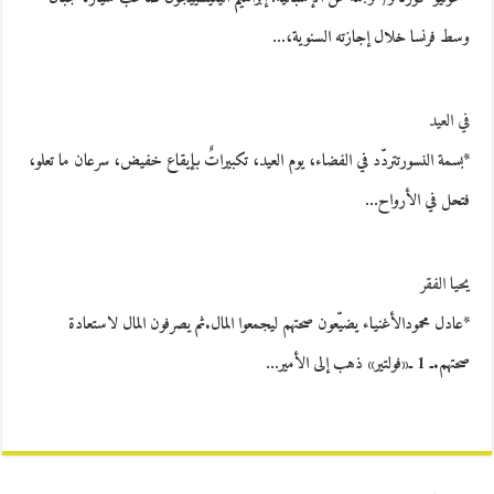
وسط فرنسا خلال إجازته السنوية،…
في العيد
*بسمة النسورتتردّد في الفضاء، يوم العيد، تكبيراتٌ بإيقاع خفيض، سرعان ما تعلو،
فتحل في الأرواح…
يحيا الفقر
*عادل محمودالأغنياء يضيّعون صحتهم ليجمعوا المال.ثم يصرفون المال لاستعادة
صحتهم.ـ 1 ـ«فولتير» ذهب إلى الأمير…