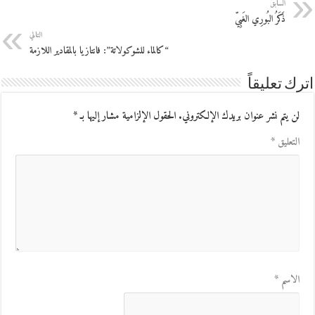
السابق
ذَكَرُ البُورِي الغَبِيّ
التالي
“كالماء للشوكولاتة”: فانتازيا بالمقادير اللازمة
اترك تعليقاً
لن يتم نشر عنوان بريدك الإلكتروني.
الحقول الإلزامية مشار إليها بـ
*
التعليق
*
الاسم
*