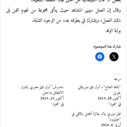
بعض الأعمال السينمائية عن أهالى تلك المنطقة الشعبية.
وقال إن العمل سيبهر المشاهد حيث يتألق مجموعة من نجوم الفن فى
ذلك العمل، ويشارك في بطولته عدد من الوجوه الشابة.
بوابة الوفد
شارك هذا الموضوع:
مرتبط
“بائعة النعناع”.. أول فيلم موريتاني
دعدوش” أول فيلم مصري يتناول
طويل
الالتحاق بداعش
أكتوبر 28, 2015
أكتوبر 25, 2015
في "فنون"
في "فنون"
فيلم سوري ينال جائزة أفضل وثائقي في
“هوليوود”
أبريل 6, 2016