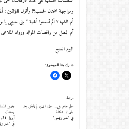
المنظمات النسائية على هذه الترهات، أهى م
ومواجهة الختان فحسب؟! وأقول للمؤلفين : أل
أم الشهيد؟ ألم تسمعوا أغنية “ابنى حبيبى يا ن
أم البطل من راقصات الموالد ورواد الملاهى ا
اليوم السابع
شارك هذا الموضوع:
مرتبط
حُلم حاتم علي… حُلمنا الذي لم يتحقّق بعد
جمهور المسل
يناير 7, 2021
رمضان
في "خبر رئيسي"
أبريل 21, 2021
في "خبر رئ