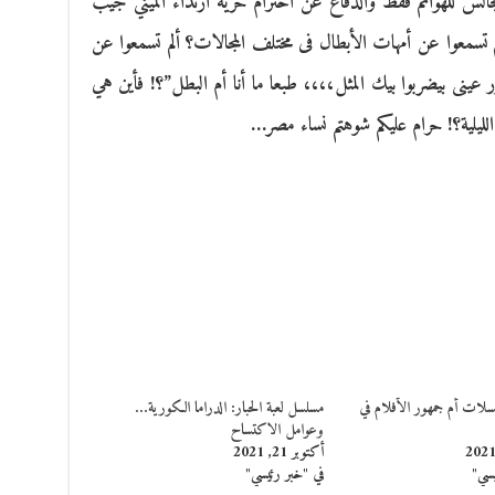
جالس للهوانم فقط والدفاع عن احترام حرية ارتداء الميني جيب
م تسمعوا عن أمهات الأبطال فى مختلف المجالات؟ ألم تسمعوا عن
ور عينى بيضربوا بيك المثل،،،، طبعا ما أنا أم البطل”؟! فأين هي
لليلية؟! حرام عليكم شوهتم نساء مصر…
سلات أم جمهور الأفلام في
مسلسل لعبة الحبار: الدراما الكورية…
وعوامل الاكتساح
أكتوبر 21, 2021
يسي"
في "خبر رئيسي"