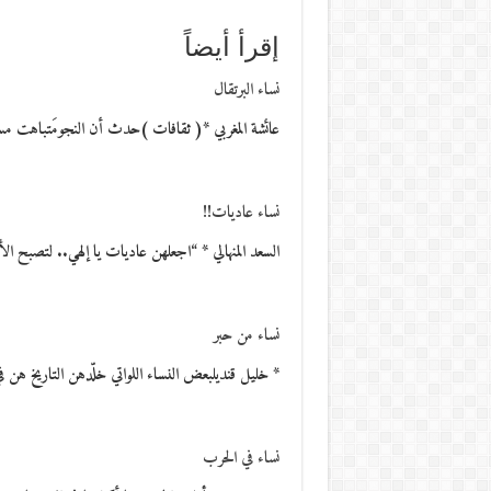
إقرأ أيضاً
نساء البرتقال
عائشة المغربي *( ثقافات )حدث أن النجومَتباهت مستفز
نساء عاديات!!
السعد المنهالي * “اجعلهن عاديات يا إلهي.. لتصبح 
نساء من حبر
* خليل قنديلبعض النساء اللواتي خلّدهن التاريخ هن 
نساء في الحرب