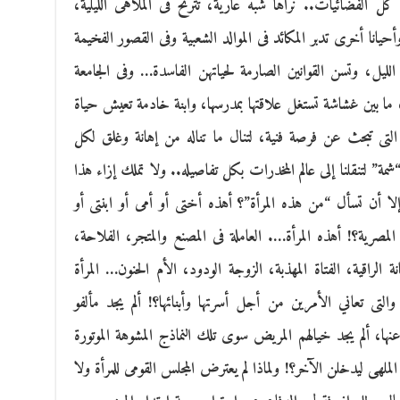
كل الفضائيات.. نراها شبه عارية، تترنح فى الملاهى الليلية،
يانا أخرى تدبر المكائد فى الموالد الشعبية وفى القصور الفخيمة
لليل، وتسن القوانين الصارمة لحياتهن الفاسدة… وفى الجامعة
ما بين غشاشة تستغل علاقتها بمدرسها، وابنة خادمة تعيش حياة
التى تبحث عن فرصة فنية، لتنال ما تناله من إهانة وغلق لكل
ة” لتنقلنا إلى عالم المخدرات بكل تفاصيله.. ولا تملك إزاء هذا
 إلا أن تسأل “من هذه المرأة”؟ أهذه أختى أو أمى أو ابنتى أو
مصرية؟! أهذه المرأة…. العاملة فى المصنع والمتجر، الفلاحة،
نة الراقية، الفتاة المهذبة، الزوجة الودود، الأم الحنون… المرأة
والتى تعاني الأمرين من أجل أسرتها وأبنائها؟! ألم يجد مألفو
ها، ألم يجد خيالهم المريض سوى تلك النماذج المشوهة الموتورة
هى ليدخلن الآخر؟! ولماذا لم يعترض المجلس القومى للمرأة ولا