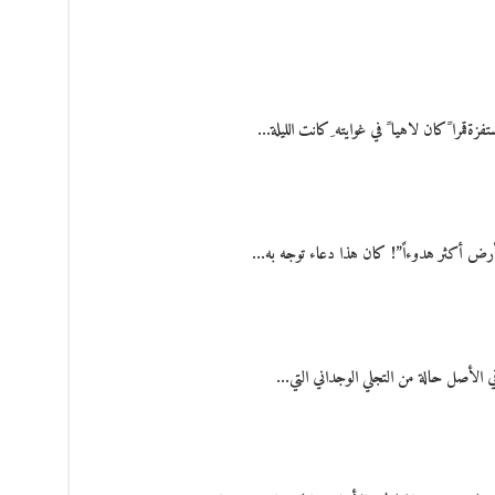
ةقمرا ًكان لاهيا ً في غوايته ِكانت الليلة…
الأرض أكثر هدوءاً”! كان هذا دعاء توجه به…
في الأصل حالة من التجلي الوجداني التي…