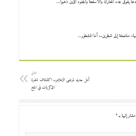
ها يفوق عدد المعارك والأسلحة والجنود الذين ذهبوا…
أشياء مناصفة إلى شطرين.. أما المشطور…
التالي
أمل جديد لمرضى الزهايمر.. اكتشاف شفرة
الذكريات في المخ
مشار إليها بـ
*