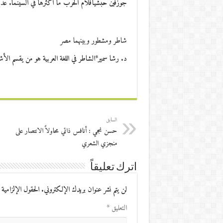
جوزفين حبشيأفلام الحرب ما أكثرها في السينما. عدد
شاطر ومشطور وبينهما مصر
د. رشا سمير*الشاطر في اللغة العربية هو من يقسم ال
السابق
حسن نجمي : أنافس ذاتي محاولاً الانتصار على
منجزي الشعري
اترك تعليقاً
لن يتم نشر عنوان بريدك الإلكتروني.
الحقول الإلزامية 
التعليق
*