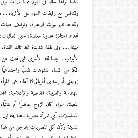
لكننا نراها حاليًا فى اليوم عدة مرات وفى 
وتتنافس مع رفيقات السوء على الأثرياء … وأح
وتجدها تدير بيوت الدعارة، وتوظف فتيات ا
تجدها أستاذة عصبية معقدة، حتى الطالبات، 
مهينة …. وفى لهفة شديدة تجد تلك الفتاة، 
الأبواب… بينما تجد الأخرى التى تبحث عن “شم
الكم من النساء المشوهات نفسيًا واجتماعيًا
زوجتى أو إحدى أقربائى؟! أهذه هى المرأة ال
المهندسة والطبيبة، القاضية والإعلامية، الفنا
المعيلة، سواء كان الزوج حاضرًا أم غائبًا، 
المسلسلات أي امرأة مصرية ناجحة يتحدثون عن
المسيئة وكأن كل المصريات يخرجن من هذا المل