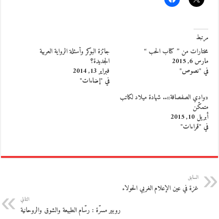
مرتبط
مختارات من ” كتاب الحب “
جائزة البوكر وأسئلة الرواية العربية
مارس 6, 2015
الجديدة؟
في "نصوص"
فبراير 13, 2014
في "إضاءات"
«وادي الصفصافة».. شهادة ميلاد لكاتب
متمكّن
أبريل 10, 2015
في "قراءات"
السابق
غزة في عين الإعلام الغربي الحولاء
التالي
روبير مسرّة : رسّام الطبيعة والشوق والروحانية