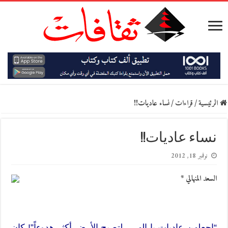
الرئيسية
/
قراءات
/
نساء عاديات!!
نساء عاديات!!
نوفمبر 18, 2012
السعد المنهالي *
“اجعلهن عاديات يا إلهي.. لتصبح الأرض أكثر هدوءاً”! كان