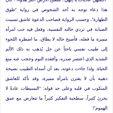
هذا دعاء توجه به أحد الشخوص في رواية “طوق
الطهارة”، وحسب الرواية فصاحب الدعوة عاشق تسببت
الصبابة في تردي حالته النفسية، وفعل فيه حب امرأة
مميزة ما فعله، فأصبح حاله لا يطاق، ما اضطره اللجوء
إلى طبيب نفسي باحثاً عن حل يُذهب به ذلك الألم
الشديد الذي اعتصر صدره، وأفقده النوم وحجب عنه متع
الحياة. ولذا جاءت دعوته، بعد أن أسداه الطبيب نصيحة
ذهبية بأن لا يقترن بامرأة مميزة، وقد تأكد للعاشق
المنكوب في قلبه وعلى حد قوله: ‘’البسيطات عادةً لا
يحزنَ كثيراً، سطحية التفكير كثيراً ما تتعارض مع عمق
الهموم”!