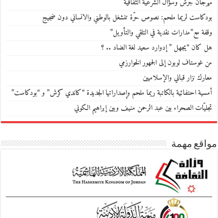
مهرجان جرش وسؤال الشرعية الثقافية
بودكاست لريما ملحم: نصوص حرّة تنشغل بالوطني والانساني دون ضجيج
وقفة مع”مدارات نقدية في التلقي والتأويل”
هل كان “يجهل ” إدوارد سعيد لغة الضاد .. ؟
من غوستاف لوبون إلى الجمهور الخوارزمي
معارك نزار قباني والإسلاميين
أمسية احتفائية بالكاتبة ريما ملحم وإصداراتها الجديدة “كاندي كرش” و “بودكاست”
تجليّات الصحراء بين عبد الرحمن منيف وبين إبراهيم الكوني
مواقع مهمة