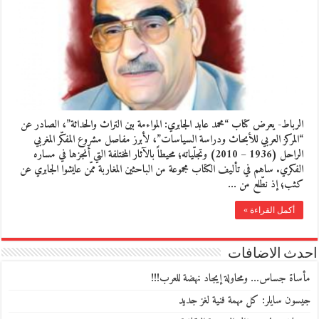
الرباط- يعرض كتاب “محمد عابد الجابري: المواءمة بين التراث والحداثة”، الصادر عن
“المركز العربي للأبحاث ودراسة السياسات”، لأبرز مفاصل مشروع المفكّر المغربي
الراحل (1936 – 2010) وتجلّياته؛ محيطاً بالآثار المختلفة التي أنجزها في مساره
الفكري. ساهم في تأليف الكتاب مجموعة من الباحثين المغاربة ممّن عايشوا الجابري عن
كثب؛ إذ نطّلع من …
أكمل القراءة »
احدث الاضافات
مأساة جساس… ومحاولة إيجاد نهضة للعرب!!!
جيسون سايلر: كل مهمة فنية لغز جديد