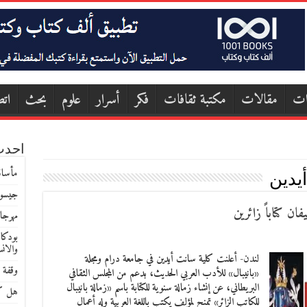
ات
مقالات
مكتبة ثقافات
فكر
أسرار
علوم
بحث
اتص
احدث
مأساة
يدين
جيسون
ان كتاباً زائرين
مهرجا
بودكا
والان
لندن- أعلنت كلية سانت أيدين في جامعة درام ومجلة
وقفة 
«بانيبال» للأدب العربي الحديث، بدعم من المجلس الثقافي
البريطاني، عن إنشاء زمالة سنوية للكتابة باسم «زمالة بانيبال
هل كا
للكاتب الزائر» تمنح لمؤلف يكتب باللغة العربية وله أعمال