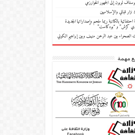
ستاف لوبون إلى الجمهور الخوارزمي
 نزار قباني والإسلاميين
احتفائية بالكاتبة ريما ملحم وإصداراتها الجديدة
دي كرش” و “بودكاست”
ات الصحراء بين عبد الرحمن منيف وبين إبراهيم الكوني
ع مهمة