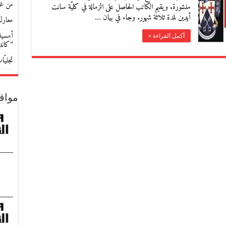
من غو
منشورة. ويقيم الكاتب الحاصل على الزمالة في كليّة سانت
أيدين لمدة ثلاثة شهور. وجاء في بيان …
معارك
أمسية 
أكمل القراءة »
“كان
تجليّ
مواق