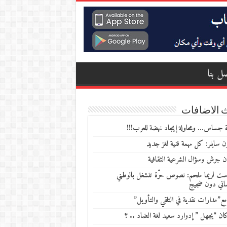
ل بنا
 الاضافات
 جساس… ومحاولة إيجاد نهضة للعرب!!!
 سايلر: كل مهمة فنية لغز جديد
ن جرش وسؤال الشرعية الثقافية
ست لريما ملحم: نصوص حرّة تنشغل بالوطني
ساني دون ضجيج
مع”مدارات نقدية في التلقي والتأويل”
ن “يجهل ” إدوارد سعيد لغة الضاد .. ؟