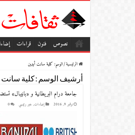
نصوص
فنون
قراءات
إضاء
الرئيسية
/
الوسم:
كلية سانت أيدين
أرشيف الوسم :
كلية سانت أ
جامعة درام البريطانية و «بانيبال» تستضيف
نوفمبر 9, 2016
إضاءات
,
خبر رئيسي
0