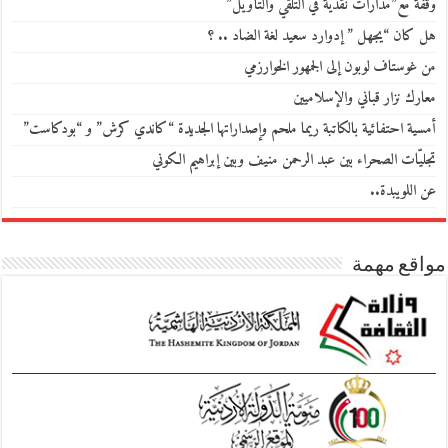
وقفة مع”مدارات نقدية في التلقي والتأويل”
هل كان “يجهل ” إدوارد سعيد لغة الضاد .. ؟
من غوستاف لوبون إلى الجمهور الخوارزمي
معارك نزار قباني والإسلاميين
أمسية احتفائية بالكاتبة ريما ملحم وإصداراتها الجديدة “كاندي كرش” و “بودكاست”
تجليّات الصحراء بين عبد الرحمن منيف وبين إبراهيم الكوني
عن اللويبدة..
مواقع مهمة