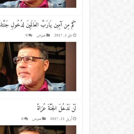
كَم مِن آمِين يَارَبَّ العَالَمِينَ لدُخُولِ جَنَّتك
مايو 1, 2017
نصوص
0
لَنْ نَدْخُلَ الجَنَّةَ عُرَاةً
أبريل 11, 2017
نصوص
0