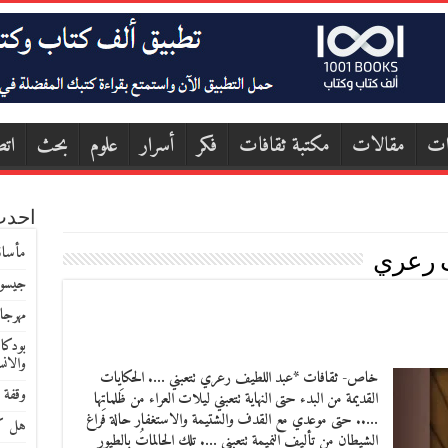
ات
مقالات
مكتبة ثقافات
فكر
أسرار
علوم
بحث
اتص
احدث
مأساة
 رعري
جيسون
مهرجا
بودكا
والان
خاص- ثقافات *عبد اللطيف رعري تتعبني …. الحكايات
وقفة 
القديمة من البدء حتى النهاية تتعبني ليلات العراء من ظَلماتِها
….. حتى موعدي مع القدف والشتيمة والاستغفار حالة فراغ
هل كا
الشيطان من تأليف النميمة تتعبني …. تلك الحالماتُ بالطيور