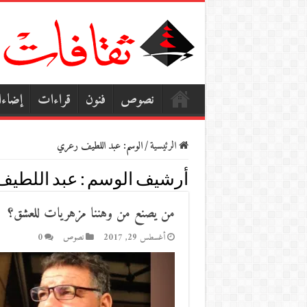
نصوص
فنون
قراءات
إضاء
الرئيسية
/
الوسم:
عبد اللطيف رعري
أرشيف الوسم :
عبد اللطيف
من يصنع من وهننا مزهريات للعشق؟
أغسطس 29, 2017
نصوص
0