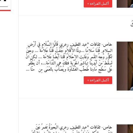
أكمل القراءة »
َ
خاص- ثقافات *عبد اللطيف رعري قَالُوا السَّلَام فِي أرْضِ
السلام ِ قُلنَا سَلامًا …ولمّا الأقْلاَم جَفّتْ قُلنَّا عَلاَمَة … وحِينَ
تكدَّر وَجهُ القَمرِ وَغَابتِ الاحْلاَمُ قُلنا أيْضًا عَلامَة … لكِن انْ
تسقُط َمنْ أيْدينَا تبَاشِير الحُرِّيةِ فتلكَ هِي النَّدَامَة…. أن يطْفُو
عَّلى سَطْحِ مَاءِنا طُحلْب الغَشَاوَة ويُصَابُ بالعَمَى مِن منّا …
أكمل القراءة »
خاص- ثقافات *عبد اللطيف رعري البُحيرَةُ تَغمرُ عَينَ