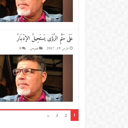
عَلَى مَتَّمِ الرُؤَى يَستَحِيلُ الإدْبَارُ
مارس 19, 2017
نصوص
0
1
»
3
2