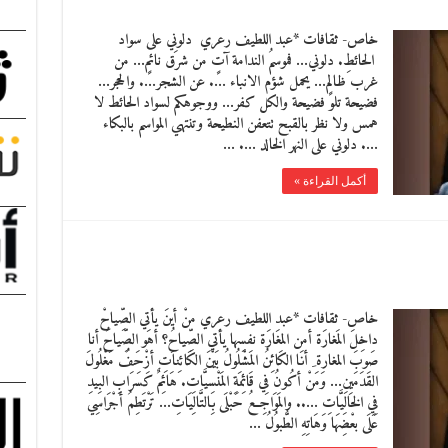
خاص- ثقافات *عبد اللطيف رعري دلونِي على سواد
الحائطِ. دلوني… فموسمُ الندامة آتٍ من شرق نائمٍ… من
غرب ظالمٍ… يحمل شؤم الانباء …. عن الشجر…. والحجر…
فضيحة تلو فضيحة والكل كفر… ووجوهكم لسواد الحائط لا
همس ولا نظر بالقبح تتعفن النطيحة وتنتهي المواسم بالبكاء
…. دلوني على النهر الخالد …. …
أكمل القراءة »
خاص- ثقافات *عبد اللطيف رعري منْ أينَ يأتِي الصِّياحْ
داخِلَ المَغارَة أمن المغَارَة نفسِها يأتِي الصِّياحُ؟ أهو الصِّياحُ أنا
صَوبَ المغارة ِ أنَا الكَائِنُ المَشْلُولُ بيْنَ الكَائِناَتِ أزْحَفُ مَغْلُولَ
القَدَمَينِ… وَمَنْ أكُونُ فِي قَائِمَةِ المَنْسِيَّاتِ. هَائِمٌ كَسَرَابِ البِيدِ
فِي الخَالِيَّاتِ ….. والمَوَاجِعُ حَبْلَى بِالتَّالِيَاتِ… تَرْتَطِمُ أجْرَاسِي
عَلَى بعْضِهَا وَهَاتِهِ الطُّبوُلُ …