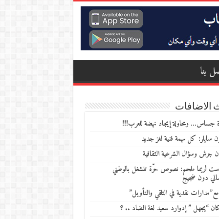
ل بنا
 الاضافات
 جساس… ومحاولة إيجاد نهضة للعرب!!!
 سايلر: كل مهمة فنية لغز جديد
ن جرش وسؤال الشرعية الثقافية
ست لريما ملحم: نصوص حرّة تنشغل بالوطني
ساني دون ضجيج
مع”مدارات نقدية في التلقي والتأويل”
ن “يجهل ” إدوارد سعيد لغة الضاد .. ؟