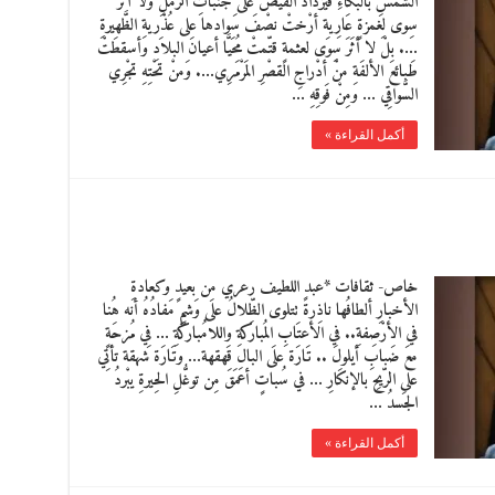
الشّمسِ بالبُكاءِ فيَزدَادُ الفَيضُ علىَ جنباتِ الرَّملِ ولا أثرَ
سِوى لِغمزةٍ عَارِية أرْختْ نصْفَ سَوادها على عُذْريةِ الظَّهيرةِ
…. بلْ لا أثَرَ سِوَى لعثمةٍ قتّمتْ مُحَيَّا أعيانَ البلاَدِ وأسقطَتْ
طَبائعَ الألفَةِ منْ أدْراجِ القصْرِ المَرْمَرِي…. وَمنْ تحْتِهِ تجْرِي
السَّواقِي … ومِنْ فَوقِهِ …
أكمل القراءة »
خاص- ثقافات *عبد اللطيف رعري من بعيدٍ وكعادةِ
الأخبارِ ألطافُها ناذِرةً تتلوى الظِّلالُ علَى وَشمٍ مَفادُهُ أنه هُنا
في الأرْصِفةِ.. في الأعتَابِ المُباركةِ واللامُباركَةِ … فِي مُزحَةٍ
معَ ضَبابِ أيلولَ .. تَارَة علَى البالِ قَهقهة… وتَارَة شهقة تأتِي
على الرّيحِ بالإنكَارِ … في سُباتٍ أعمَقَ مِن توغُّلِ الحِيرةِ يبْردُ
الجَسدُ …
أكمل القراءة »