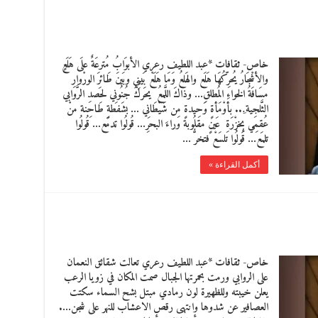
خاص- ثقافات *عبد اللطيف رعري الأبوَابُ مُترعَةٌ علَى هَلَعٍ
والأشْجَارُ يُحرِّكُهَا هَلَع والهَلعُ وَمَا هَلَعْ بَينِي وبَينَ طَائرَ الورْوارِ
مسَافَةُ الخواءِ المُطلقِ… وذاكَ اللَّمعُ يحَركُ جُنُونِي لحَصدِ الرَّوابي
الثَّلجِية.ِ.. بأوْمَأةٍ وَحِيدةٍ مِن شَيْطَانِي … بشَفطةٍ طَاحِنة منْ
عُقمِي بِخزْرَةِ عَينٍ مقلُوبة وراءَ البحرِ… قُولُوا تدمَع… قُولُوا
تلمَع… قُولُوا تلسَعْ فتخرُّ …
أكمل القراءة »
خاص- ثقافات *عبد اللطيف رعري تعالت شقائق النعمان
على الروابي ورمت بحمرتها الجبال صمت المكان في زويا الرعب
يعلن خيبته وللظهيرة لون رمادي مبتل بشح السماء سكتت
العصافير عن شدوها وانتهى رقص الاعشاب للنهر على شجن….