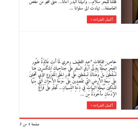
فقلنا للبحر سلام… وأمهلنا البدر أمانا… حتى ننجو من مغص
العاصفة… تهادت الى سلوانا …
أكمل القراءة »
خاص- ثقافات *عبد اللطيف رعري لمَا أنتِ عَائدَةٌ طيُور
الفجْرِ مُهْملَةٌ يتَدلَّى أرَقُ السَّفرِ علَى جَناحيكِ المنكْسُرين هُنا
تسْقُطِينَ بلْ وَهُناكَ تسقُطِين علَى قَدرِ الحُلم ِالمَفزُوعِ الذِّي تحْمِلينَ
علَى سِعَةِ الأرضِ التِّي تقصُدينَ علَى حَزمَةِ الأحْزانِ التِّي مِنْهَا
تشْتكِين مُهْملَةُ البَياتِ فِي ذِمَّةِ النِّسيانِ… تَجثُو علَى فَرَاغِ
الإدْمَانِ مأخُوذةٌ مِن …
أكمل القراءة »
صفحة 1 من 3