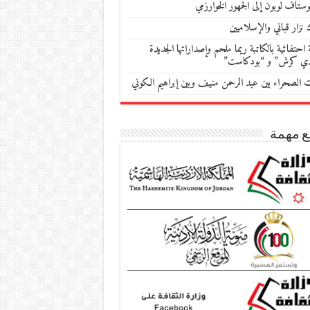
ستاف لوبون إلى الجمهور الخوارزمي
 نزار قباني والإسلاميين
احتفائية بالكاتبة ريما ملحم وإصداراتها الجديدة
دي كرش” و “بودكاست”
ات الصحراء بين عبد الرحمن منيف وبين إبراهيم الكوني
ع مهمة