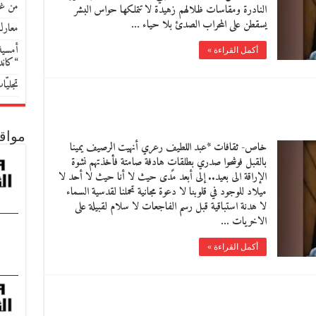
من غو
النادرة ومقاسات ظلالهم زهيدة لا تتملكها حواس البشر
يسقطن على المحراب الصدئ بلا حياء …
معارك
أمسية 
أكمل القراءة »
“كان
تجليّ
مواق
خاص- ثقافات *عبد اللطيف رعري أنهيت الرصيف يمينا
بالقبل فوشحوا صدري بطلقاتٍ هادفة صامتة فأخذتهم نشوة
الإراقة الى بعيد.. إلى أبعد مدى حيث لا أنا حيث لا أحد لا
ميلاد للوجود في قلوبنا لا دعوة مجانية تحملنا لقدسية السماء
لا هدنة استباقية قبل رسم الفاجعات لا سلام لقبيلة على
الاخريات …
أكمل القراءة »