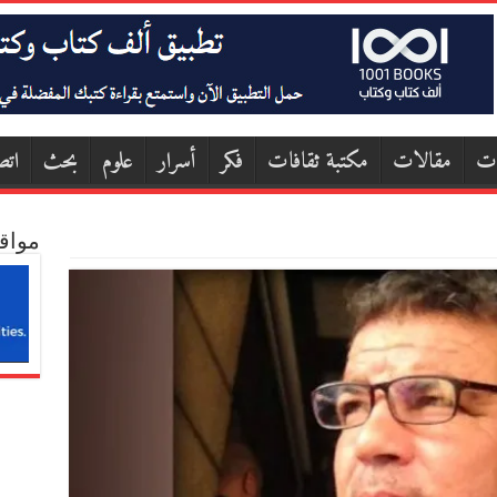
ات
مقالات
مكتبة ثقافات
فكر
أسرار
علوم
بحث
اتص
مواق