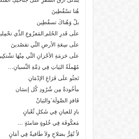
هُنا تسْقُطِينَ
بلْ وَهُناكَ تسقُطِين
علَى قَدرِ الحُلم ِالمَفزُوعِ الذِّي تحْمِلي
علَى سِعَةِ الأرضِ التِّي تقصُدينَ
علَى حَزمَةِ الأحْزانِ التِّي مِنْهَا تشْتكِي
مُهْملَةُ البَياتِ فِي ذِمَّةِ النِّسيانِ…
تَجثُو علَى فَرَاغِ الإدْمَانِ
مأخُوذةٌ مِن شٌرٌودِ كٌل إنسَان
فَاقدٍ الصَّولَة َوالبَيانْ
بادٍ للعيانِ فِي شَكلِ ثُعْبانٍ
مَعكُوفَة فِي خُلوةٍ صَامتَةٍ …
لاُ تُقِرُّ بصَلاحِ ولاَ طَافيةٌ فِي أمَانٍ