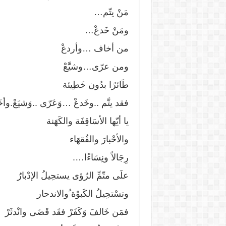
مَنْ يتّم…
ومَنْ خَدعْ…
من أخاف …وأردعْ
ومن عرّى…وشيَّعْ
طَائرًا بدُون خَطِيئة
فقد يتَّم ..وخَدعْ …وَعَرّى ..وَشيَعْ.وأخَ
يا أيّها الأسَاقِفَة والكَهَنة
والأحْبارَ والفُقهَاء
رِجَالاً ونِسَاءًا….
علَى متّمِّ الرُؤى يستحِيلُ الإدْبارُ
وتسْتحِيلُ الكَبوْة ُوالاندحار
فمَن خَالفَ وَكَفَرْ فقَد قَضَى وانْدثَرْ