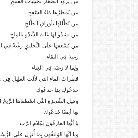
من يُزوِّد الصِّغار بحُبيَبات القَمحِ
من يُمطِرُها مَاءَ السَّفحِ
من يُظِّللهَا بأورَاقِ الطَّلحِ
من يشدُو لهَا غَايةَ الشَّدْو بالمِلحِ
من يُسْعفهَا علَى التَّحليقِ رغْبةً فِي ال
رَغبة فِي البقاءِ
ولِمَا لاَ رَغبَة فِي الغِناءِ
قطَراتُ الماءِ التي لألتْ الغلِيلَ فِي 
خدعُوكِ بهَا خدعُوكِ
ومَيل الشَّجرَةِ التِّي اصْطفاَها الرِّيحُ لت
بها أيضًا خَدعُوكِ
يا أيُّها العَارفُونَ بكِلامِ الرَّب
ويا أيُّها الوَاثقُون بِما أُنزِل علَى الرُّسُل 