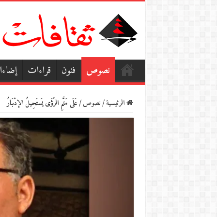
نصوص
فنون
قراءات
إضاء
الرئيسية
/
نصوص
/
عَلَى مَتَّمِ الرُؤَى يَستَحِيلُ الإدْبَارُ