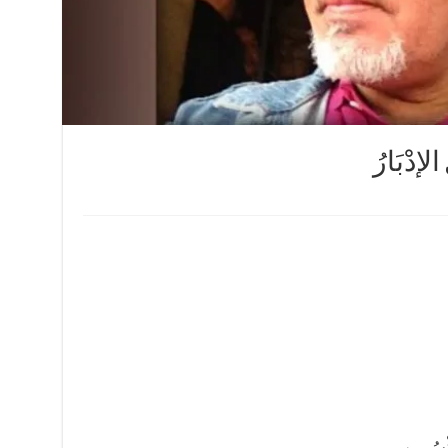
لإدْبَارُ
كْسُرين