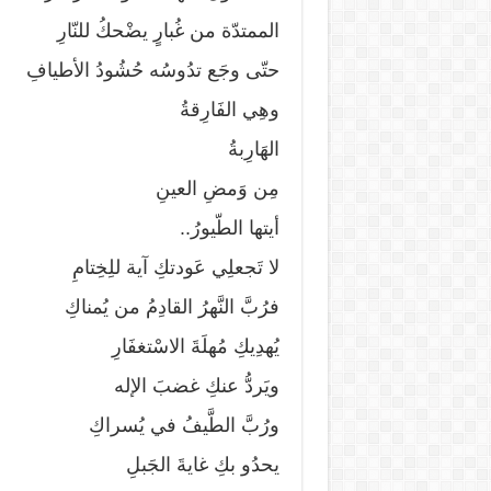
الممتدّة من غُبارٍ يضْحكُ للنّارِ
حتّى وجَع تدُوسُه حُشُودُ الأطيافِ
وهِي الفَارِقةُ
الهَارِبةُ
مِن وَمضِ العينِ
أيتها الطّيورُ..
لا تَجعلِي عَودتكِ آية للِخِتامِ
فرُبَّ النَّهرُ القادِمُ من يُمناكِ
يُهدِيكِ مُهلَةَ الاسْتغفَارِ
ويَردُّ عنكِ غضبَ الإله
ورُبَّ الطَّيفُ في يُسراكِ
يحدُو بكِ غايةَ الجَبلِ