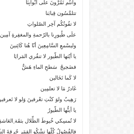
وانتُم تَمُرُّونَ علَى أبْوابِنَا
تتلمَّسُون قِبابَنا
لا تفُوتُكُم آخِر الصّلواتِ
علَى طُيورِنا بالرّحمةِ والمغفِرةِ آمِين
وليسْمعِ السَّامِعِينَ أنّا هُنا كَائِنينَ
يا أيّتها الطّيور لا تنقُري المَرايَا
فضَجيجُ سَطحِ الماءِ هَشٌّ
لا كَما تَخَالين
غَادرٌ مَا لا تعلمِين
رَهِيبٌ ولوَ كنْتِ تعْرفينَ وَلو لا تَعرفين
يا أيتُّها الطّيورُ
لا تُمسِكي خُيوطَ الظِّلال بثقَة ِالعَاشق
فالفُصُولُ كُلّها تشْكُو القمَر حُرقةَ ا