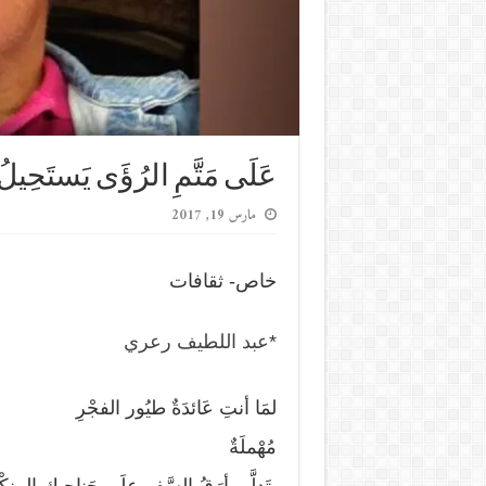
عَلَى مَتَّمِ الرُؤَى يَستَحِيلُ ا
مارس 19, 2017
خاص- ثقافات
*
عبد اللطيف رعري
لمَا أنتِ عَائدَةٌ طيُور الفجْرِ
مُهْملَةٌ
يتَدلَّى أرَقُ السَّفرِ علَى جَناحيكِ المن