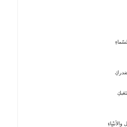
سّماءِ
صَدركِ
َعَبكِ
والأنبْيِاءِ