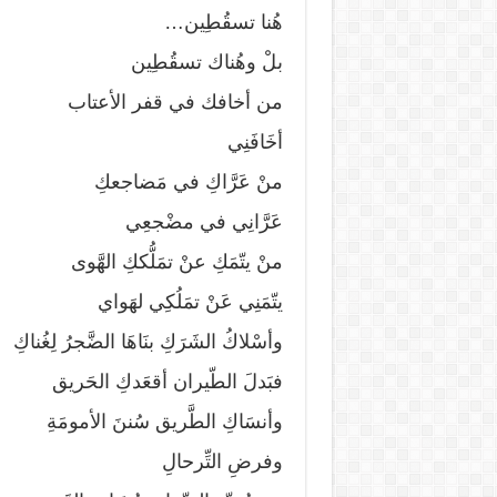
هُنا تسقُطِين…
بلْ وهُناك تسقُطِين
من أخافك في قفر الأعتاب
أخَافَنِي
منْ عَرَّاكِ في مَضاجعكِ
عَرَّانِي في مضْجعِي
منْ يتّمَكِ عنْ تمَلُّككِ الهَّوى
يتّمَنِي عَنْ تمَلُكِي لهَواي
وأسْلاكُ الشَرَكِ بنَاهَا الضَّجرُ لِغُناكِ
فبَدلَ الطّيران أقعَدكِ الحَريق
وأنسَاكِ الطَّريق سُننَ الأمومَةِ
وفرضِ التِّرحالِ