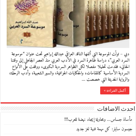
دبي – تولّت الموسوعة التي ألفها الناقد العراقي عبدالله إبراهيم تحت عنوان “موسوعة
السرد العربي”، دراسة ظاهرة السرد في الأدب العربي منذ العصر الجاهلي إلى وقتنا
الحالي، فقدمت تحليلا مفصلا لكل الظواهر السردية الكبرى، ووقفت على الأنواع
السردية الأساسية كالمقامات، والحكايات الخرافية، والسير الشعبية، وأدب الرحلة،
والرواية الحديثة التي خصصت …
أكمل القراءة »
احدث الاضافات
مأساة جساس… ومحاولة إيجاد نهضة للعرب!!!
جيسون سايلر: كل مهمة فنية لغز جديد