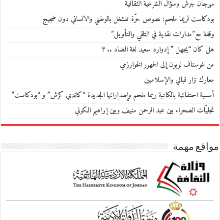
مهرجان جرش وسؤال الشرعية الثقافية
بودكاست لريما ملحم: نصوص حرّة تنشغل بالوطني والانساني دون ضجيج
وقفة مع”مدارات نقدية في التلقي والتأويل”
هل كان “يجهل ” إدوارد سعيد لغة الضاد .. ؟
من غوستاف لوبون إلى الجمهور الخوارزمي
معارك نزار قباني والإسلاميين
أمسية احتفائية بالكاتبة ريما ملحم وإصداراتها الجديدة “كاندي كرش” و “بودكاست”
تجليّات الصحراء بين عبد الرحمن منيف وبين إبراهيم الكوني
مواقع مهمة