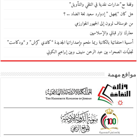
وقفة مع”مدارات نقدية في التلقي والتأويل”
هل كان “يجهل ” إدوارد سعيد لغة الضاد .. ؟
من غوستاف لوبون إلى الجمهور الخوارزمي
معارك نزار قباني والإسلاميين
أمسية احتفائية بالكاتبة ريما ملحم وإصداراتها الجديدة “كاندي كرش” و “بودكاست”
تجليّات الصحراء بين عبد الرحمن منيف وبين إبراهيم الكوني
مواقع مهمة