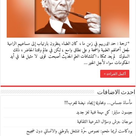
*ترجمة : حمد الدريهم في زمن ما ، كان العلماء ينظرون بارتياب إلى مساعيهم الرامية
لجعل أعمالهم العلمية واضحة و على نطاق واسع ؛ لكن في عالم وقتنا الحاضر ، ذلك
السلوك لم يعد ممكنا . اكتشافات العلم الحديث أصبحت قوى لا مثيل لها في أيد
الحكومات سواء لأجل الخير …
أكمل القراءة »
احدث الاضافات
مأساة جساس… ومحاولة إيجاد نهضة للعرب!!!
جيسون سايلر: كل مهمة فنية لغز جديد
مهرجان جرش وسؤال الشرعية الثقافية
بودكاست لريما ملحم: نصوص حرّة تنشغل بالوطني والانساني دون ضجيج