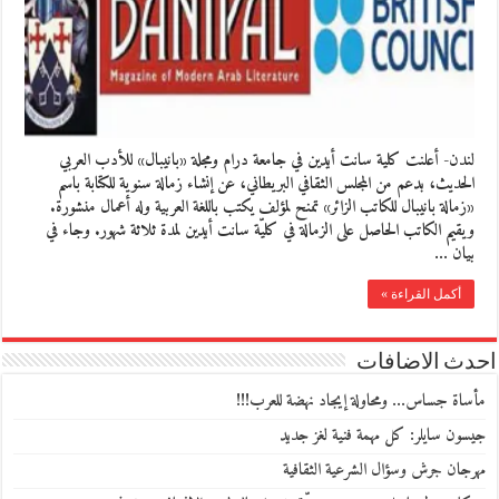
لندن- أعلنت كلية سانت أيدين في جامعة درام ومجلة «بانيبال» للأدب العربي
الحديث، بدعم من المجلس الثقافي البريطاني، عن إنشاء زمالة سنوية للكتابة باسم
«زمالة بانيبال للكاتب الزائر» تمنح لمؤلف يكتب باللغة العربية وله أعمال منشورة.
ويقيم الكاتب الحاصل على الزمالة في كليّة سانت أيدين لمدة ثلاثة شهور. وجاء في
بيان …
أكمل القراءة »
احدث الاضافات
مأساة جساس… ومحاولة إيجاد نهضة للعرب!!!
جيسون سايلر: كل مهمة فنية لغز جديد
مهرجان جرش وسؤال الشرعية الثقافية