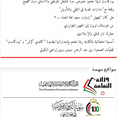
بودكاست لريما ملحم: نصوص حرّة تنشغل بالوطني والانساني دون ضجيج
وقفة مع”مدارات نقدية في التلقي والتأويل”
هل كان “يجهل ” إدوارد سعيد لغة الضاد .. ؟
من غوستاف لوبون إلى الجمهور الخوارزمي
معارك نزار قباني والإسلاميين
أمسية احتفائية بالكاتبة ريما ملحم وإصداراتها الجديدة “كاندي كرش” و “بودكاست”
تجليّات الصحراء بين عبد الرحمن منيف وبين إبراهيم الكوني
مواقع مهمة