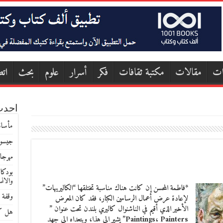
ات
مقالات
مكتبة ثقافات
فكر
أسرار
علوم
بحث
اتص
احدث
مأساة
جيسون
مهرجا
بودكا
والان
*فاطمة المحسن إن كانت هناك مناسبة تختلقها “الكاليريهات”
وقفة 
لإعادة عرض أعمال الرسامين الكبار، فقد كان المعرض
الأخير الذي أقيم في الناشنوال كاليري بلندن تحت عنوان ”
هل كا
Paintings، Painters” يشير الى هذا، ويتعداه الى جهد