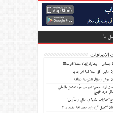
ل بنا
 الاضافات
 جساس… ومحاولة إيجاد نهضة للعرب!!!
 سايلر: كل مهمة فنية لغز جديد
ن جرش وسؤال الشرعية الثقافية
ست لريما ملحم: نصوص حرّة تنشغل بالوطني
ساني دون ضجيج
مع”مدارات نقدية في التلقي والتأويل”
ن “يجهل ” إدوارد سعيد لغة الضاد .. ؟