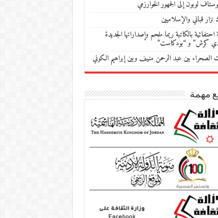
ستاف لوبون إلى الجمهور الخوارزمي
 نزار قباني والإسلاميين
احتفائية بالكاتبة ريما ملحم وإصداراتها الجديدة
دي كرش” و “بودكاست”
ات الصحراء بين عبد الرحمن منيف وبين إبراهيم الكوني
ع مهمة