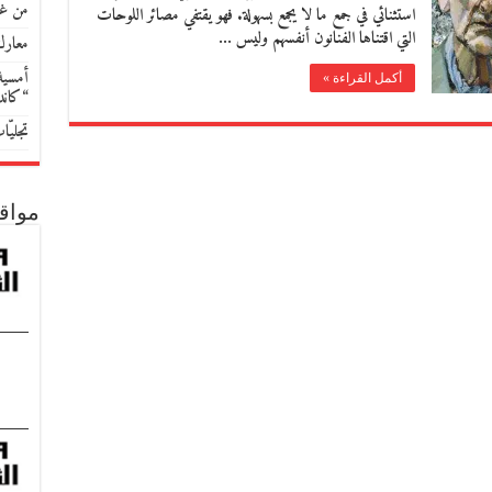
من غو
استثنائي في جمع ما لا يجمع بسهولة. فهو يقتفي مصائر اللوحات
التي اقتناها الفنانون أنفسهم وليس …
معارك
أمسية 
أكمل القراءة »
“كان
تجليّ
مواق