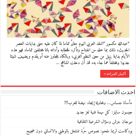
*عبدالله مكسور “النقد العربي اليوم مغايرٌ تماما لما كان عليه حتى بدايات العصر
الحديث، ذلك بما حمله من انفتاح وتأثر، فخطابه وأداته باتا مختلفين تماما، فهو هذه
الأيام بداية ينهل من معين النظير الغربي، وبالكاد يتجاوز عنه أو يقدم ويضيف شيئا
جديدا ومختلفاً عما جاء به، فمذ أن دخلت المناهج …
أكمل القراءة »
احدث الاضافات
مأساة جساس… ومحاولة إيجاد نهضة للعرب!!!
جيسون سايلر: كل مهمة فنية لغز جديد
مهرجان جرش وسؤال الشرعية الثقافية
بودكاست لريما ملحم: نصوص حرّة تنشغل بالوطني والانساني دون ضجيج