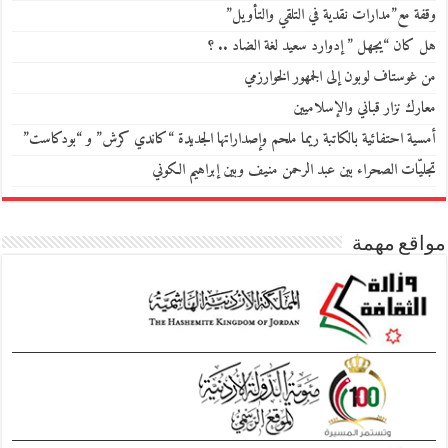
وقفة مع”مدارات نقدية في التلقي والتأويل”
هل كان “يجهل ” إدوارد سعيد لغة الضاد .. ؟
من غوستاف لوبون إلى الجمهور الخوارزمي
معارك نزار قباني والإسلاميين
أمسية احتفائية بالكاتبة ريما ملحم وإصداراتها الجديدة “كاندي كرش” و “بودكاست”
تجليّات الصحراء بين عبد الرحمن منيف وبين إبراهيم الكوني
مواقع مهمة