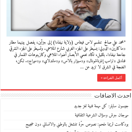
*محمد علي صالح تنقسم لاس فيغاس (ولاية نيفادا) إلى جزأين، يفصل بينهما مطار
«ماكارين» الدولي: يسيطر على الجزء الغربي شارع الملاهي. وتسيطر على الجزء الشرقي
جامعة نيفادا. بالليل، تكاد تعمي الأبصار أضواء الملاهي وكازينوهات القمار في
فنادق «ترامب إنترناشونال» و«سيزار بالاس» و«ماندلاي» و«ميراج». لكن،
الضجة في الشرق لا تزيد عن …
أكمل القراءة »
احدث الاضافات
جيسون سايلر: كل مهمة فنية لغز جديد
مهرجان جرش وسؤال الشرعية الثقافية
بودكاست لريما ملحم: نصوص حرّة تنشغل بالوطني والانساني دون ضجيج