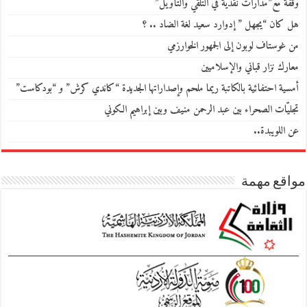
وقفة مع”مدارات نقدية في التلقي والتأويل”
هل كان “يجهل ” إدوارد سعيد لغة الضاد .. ؟
من غوستاف لوبون إلى الجمهور الخوارزمي
معارك نزار قباني والإسلاميين
أمسية احتفائية بالكاتبة ريما ملحم وإصداراتها الجديدة “كاندي كرش” و “بودكاست”
تجليّات الصحراء بين عبد الرحمن منيف وبين إبراهيم الكوني
عن اللويبدة..
مواقع مهمة