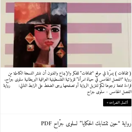
( ثقافات ) يسرّنا في موقع “ثفافات” للفكر والإبداع والفنون أن ننشر النسخة الكاملة من
رواية “الفصل الخامس في حياة امرأة” للروائية الفلسطينية العراقية البريطانية سلوى جرّاح.
قراءة ممتعة نرجوها لكم لتنزيل الرواية أو تصفحها يرجى الضغط على الرابط التالي: رواية
الفصل الخامس – سلوى جراح
أكمل القراءة »
رواية “حين تتشابك الحكايا” لسلوى جرّاح PDF