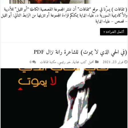
( ثقافات ) يسرّنا في موقع “ثقافات” أن ننشر المجموعة القصصية الكاملة “أبو الليل” للأديبة
والأكاديمية السورية د. علياء الداية يمكنكم قراءة المجموعة أو تنزيلها من الرابط التالي: أبو الليل
– قصص – علياء الداية
أكمل القراءة »
(في الحي الذي لا يموت) للشاعرة رانة نزال PDF
فبراير 23, 2021
تحميل كتب مجانية
,
خبر رئيسي
,
مكتبة ثقافات
0