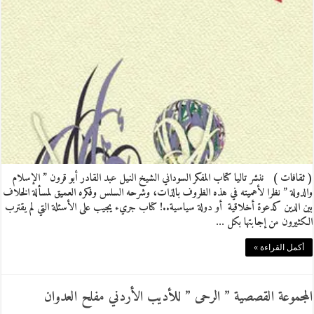
( ثقافات ) ننشر تاليا كتاب المفكر السوداني الشيخ النيل عبد القادر أبو قرون ” الإسلام
والدولة ” نظرا لأهميته في هذه الظروف بالذات، وشرحه السلس وفكره العميق لمسألة الخلاف
بين الدين كدعوة أخلاقية أو دولة سياسية..! كتاب جريء يجيب على الأسئلة التي لم يقترب
الكثيرون من إجابتها بكل …
أكمل القراءة »
المجموعة القصصية ” الرحى ” للأديب الأردني مفلح العدوان