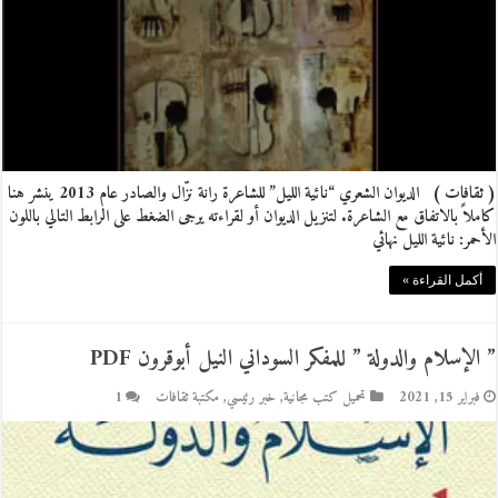
( ثقافات ) الديوان الشعري “نائية الليل” للشاعرة رانة نزّال والصادر عام 2013 ينشر هنا
كاملاً بالاتفاق مع الشاعرة. لتنزيل الديوان أو لقراءته يرجى الضغط على الرابط التالي باللون
الأحمر: نائية الليل نهائي
أكمل القراءة »
” الإسلام والدولة ” للمفكر السوداني النيل أبوقرون PDF
فبراير 15, 2021
تحميل كتب مجانية
,
خبر رئيسي
,
مكتبة ثقافات
1