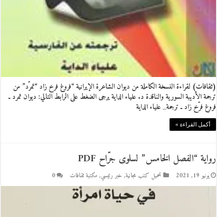
(ثقافات) لقراءة النسخة الكاملة من ديوان الشاعرة الإيرانية “فروغ فرخ زاد “تمرّد” من
ترجمة الأديبة السورية والناقدة د. علياء الداية يرجى الضغط على الرابط التالي: ديوان تمرد ـ
فروغ فرّخ زاد ـ ترجمة_ علياء الداية
أكمل القراءة »
رواية “الفصل الخامس” لسلوى جرّاح PDF
يونيو 19, 2021
تحميل كتب مجانية
,
خبر رئيسي
,
مكتبة ثقافات
0