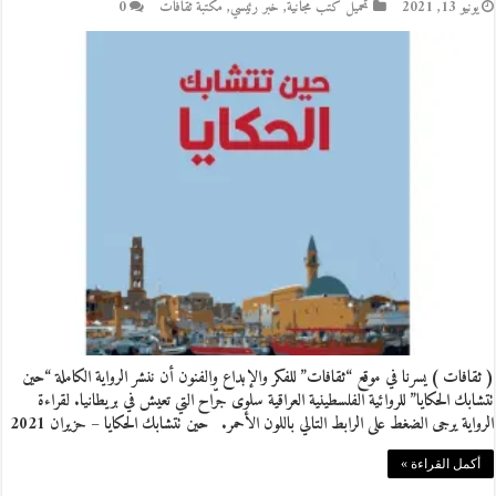
يونيو 13, 2021
تحميل كتب مجانية
,
خبر رئيسي
,
مكتبة ثقافات
0
( ثقافات ) يسرنا في موقع “ثقافات” للفكر والإبداع والفنون أن ننشر الرواية الكاملة “حين
تتشابك الحكايا” للروائية الفلسطينية العراقية سلوى جرّاح التي تعيش في بريطانيا. لقراءة
الرواية يرجى الضغط على الرابط التالي باللون الأحمر. حين تتشابك الحكايا – حزيران 2021
أكمل القراءة »