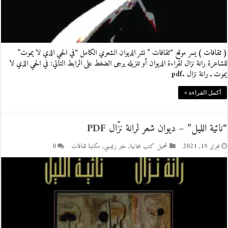
( ثقافات ) يسر موقع “ثقافات ” نشر الديوان الشعري الكامل “في الحي الذي لا يموت”
للشاعرة رانة نزال لقراءة الديوان أو تنزيله يرجى الضغط على الرابط التالي: في الحي الذي لا
يموت ـ رانة نزال .pdf
أكمل القراءة »
“نائية الليل” – ديوان شعر لرانة نزّال PDF
فبراير 15, 2021
تحميل كتب مجانية
,
خبر رئيسي
,
مكتبة ثقافات
0