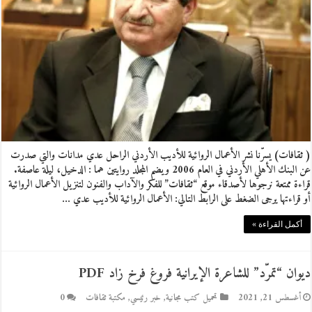
( ثقافات) يسرّنا نشر الأعمال الروائية للأديب الأردني الراحل عدي مدانات والتي صدرت
عن البنك الأهلي الأردني في العام 2006 ويضم المجلد روايتين هما : الدخيل، ليلة عاصفة.
قراءة ممتعة نرجوها لأصدقاء موقع “ثقافات” للفكر والآداب والفنون لتنزيل الأعمال الروائية
أو قراءتها يرجى الضغط على الرابط التالي: الأعمال الروائية للأديب عدي …
أكمل القراءة »
ديوان “تمرّد” للشاعرة الإيرانية فروغ فرخ زاد PDF
أغسطس 21, 2021
تحميل كتب مجانية
,
خبر رئيسي
,
مكتبة ثقافات
0