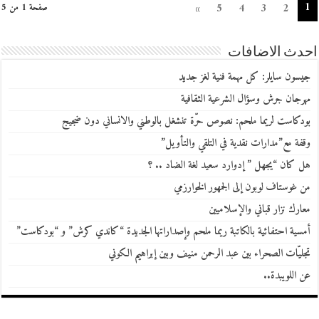
1
»
5
4
3
2
صفحة 1 من 5
احدث الاضافات
جيسون سايلر: كل مهمة فنية لغز جديد
مهرجان جرش وسؤال الشرعية الثقافية
بودكاست لريما ملحم: نصوص حرّة تنشغل بالوطني والانساني دون ضجيج
وقفة مع”مدارات نقدية في التلقي والتأويل”
هل كان “يجهل ” إدوارد سعيد لغة الضاد .. ؟
من غوستاف لوبون إلى الجمهور الخوارزمي
معارك نزار قباني والإسلاميين
أمسية احتفائية بالكاتبة ريما ملحم وإصداراتها الجديدة “كاندي كرش” و “بودكاست”
تجليّات الصحراء بين عبد الرحمن منيف وبين إبراهيم الكوني
عن اللويبدة..