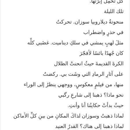
كلٌّ تَحمِلُ إبرَتَها.
تلك الليلة
منحوتةُ ديلاروبيا سوزان. تحركتُ
في حذرٍ واضطراب
مثلَ لهبٍ يمشي في سلكِ ديناميت. غضَبي كلِّه
كان جُهدًا بائسًا لأفجّرَ
الكرةَ القديمةَ حيثُ انحنتْ الظلال
على آثارِ الرمادِ التي وشَت بي. ركضتُ
منها، من فيلمٍ معكوسٍ، ووجهي ينظرُ إلى الوراء
نحو ماذا؟ ذهبنا إلى شارعِ رگبي
حيثُ بدأتْ حكايتُنا أنا وأنتِ.
لماذا ذهبتُ وسوزان لذاكَ المكانِ من بينِ كلِّ الأماكن
لماذا ذهبنا إلى هناك؟ القدرُ العنيد