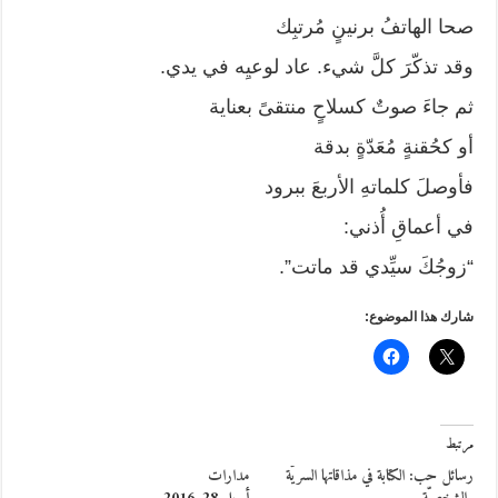
صحا الهاتفُ برنينٍ مُرتبِك
وقد تذكّرَ كلَّ شيء. عاد لوعيِه في يدي.
ثم جاءَ صوتٌ كسلاحٍ منتقىً بعناية
أو كحُقنةٍ مُعَدّةٍ بدقة
فأوصلَ كلماتهِ الأربعَ ببرود
في أعماقِ أُذني:
“زوجُكَ سيِّدي قد ماتت”.
شارك هذا الموضوع:
مرتبط
رسائل حب: الكتابة في مذاقاتها السريّة
مدارات