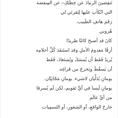
تَنفِضينَ الرمادَ عن خِطَّتَكِ– عن المِنفضة
التي اتّكأتِ عليها لِتَقرئي لي
رَقَمَ هاتفِ الطَبيب.
هُروبي
كانَ قد أصبحَ كائنًا طريدًا
أرِقًا مَعدومَ الأملِ وقد استَنفَدَ كُلَّ أحلامِه
يُريدُ فَقَط أن يُمسَكَ ويُستَعادَ، فَقَط
أن يَسقُطَ ويَخرجَ من فَراغِه.
يومانِ يُدَلِّيان لاشيء. يومانِ مَجّانِيّان.
يومانِ لَيسا في أيِّ تَقويم، لكن لَم يُسرقا
من أيِّ عالَم
خارجَ الواقعِ، أو الشعورِ، أو التَسمِيات.