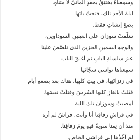
وسمِعناهُ يختنِقُ بحقدٍ ألمانيّ لا متناهٍ.
ليلةَ الأحدِ تلك، فتحتُ بابَها
بضعَ إنشاتٍ فقط.
سَلّمتْ سوزان على العينينِ السوداوين،
والوجهِ السمينِ الحزينِ الذي تلصَّصَ علينا
عبرَ سلسلةِ البابِ ثم أغلقَ الباب.
سمِعناها تواسي سجّانَها
في زنزانَتِها، في بيتِ كلبِها، هناك بعد بضعةِ أيام
قتَلتْ بالغازِ كلبَها الشَرِسَ وقتلَتْ نفسَها.
أمضيتُ وسوزان تلك اللية
في فراشِ زفافِنا أنا وأنت. فراشٌ لم أره
منذ أن نِمنا سويةً فيهِ يومَ زفافِنا.
لم آخُذْها إلى فراشي الخاص.