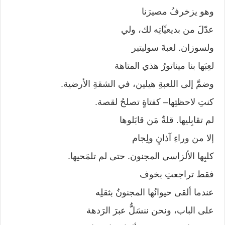
وهو يزخرفُ مصيرَنا
عدّلَ من بديعيِّاتِه لك، ولي
ولسوزان. لعبةَ سوليتير
لعِبَها بنا ميناتورُ هذي المتاهة
وضمَّ إلى اللعبةِ هيلين، في الشقةِ الأرضية.
كنتِ لاحظتِها– كفتاةٍ تصلحُ لقصة.
لم تقابِليها. قلةٌ مَن قابَلوها
إلا من وراءِ آذانٍ ولِجام
كلبِها الألزاسي المجنون. حتى لم تلمَحيها.
فقط تراجعتِ بخوف
عندما ألقى حيوانُها المجنونُ بثقلِه
على الباب، ونحن ننسَلُّ عبرَ الرَدهة