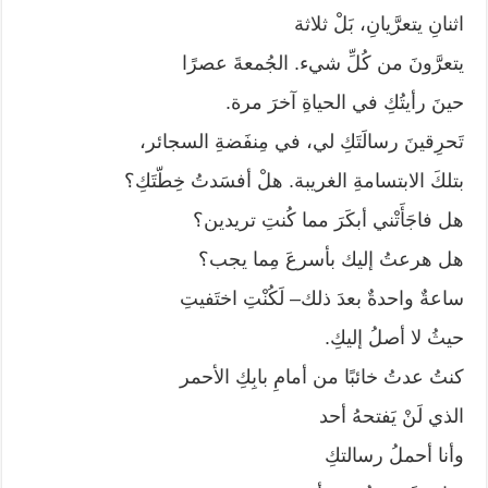
اثنانِ يتعرَّيانِ، بَلْ ثلاثة
يتعرَّونَ من كُلِّ شيء. الجُمعةَ عصرًا
حينَ رأيتُكِ في الحياةِ آخرَ مرة.
تَحرِقينَ رسالَتَكِ لي، في مِنفَضةِ السجائر،
بتلكَ الابتسامةِ الغريبة. هلْ أفسَدتُ خِطّتَكِ؟
هل فاجَأَتْني أبكَرَ مما كُنتِ تريدين؟
هل هرعتُ إليك بأسرعَ مِما يجب؟
ساعةٌ واحدةٌ بعدَ ذلك– لَكُنْتِ اختَفيتِ
حيثُ لا أصلُ إليكِ.
كنتُ عدتُ خائبًا من أمامِ بابِكِ الأحمر
الذي لَنْ يَفتحهُ أحد
وأنا أحملُ رسالتكِ