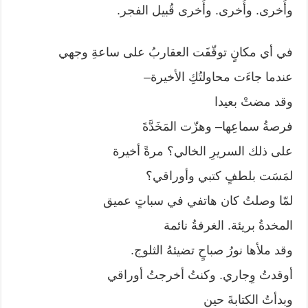
وأُخرى. وأُخرى. وأُخرى قُبيل الفجر.
في أي مكانٍ توقّفَت العقاربُ على ساعةِ وجهي
عندما جاءَت محاولتُكِ الأخيرة–
وقد مضتْ بعيدا
فرصةُ سماعِها– وهزّت المَخَدَّةَ
على ذلك السريرِ الخالي؟ مرةً أخيرة
لمَسَت بلطفٍ كتبي وأوراقي؟
لمّا وصلتُ كان هاتفي في سباتٍ عميق
المخدةُ بريئة. الغرفةُ نائمة
وقد ملأها نورُ صباحٍ تضيئهُ الثلوج.
أوقدتُ وِجاري. وكنتُ أخرجتُ أوراقي
وبدأتُ الكتابةَ حين