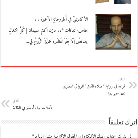
الأكاديميّ في أُطروحاتِهِ الأخيرة . .
خاص- ثقافات *د. مازن أكثم سليمان ]كُلُّ انشغالٍ
يتناقصُ إلّا سِحْرُ المُغامَرة تتمايَلُ الرُّوحُ في…
السابق
قراءة في رواية “صلاة القلق” للروائي المصري
محمد سمير ندا
التالي
تأملات بول أوستر في الكتابة
اترك تعليقاً
لن يتم نشر عنوان بريدك الإلكتروني.
الحقول الإلزامية مشار إليها بـ
*