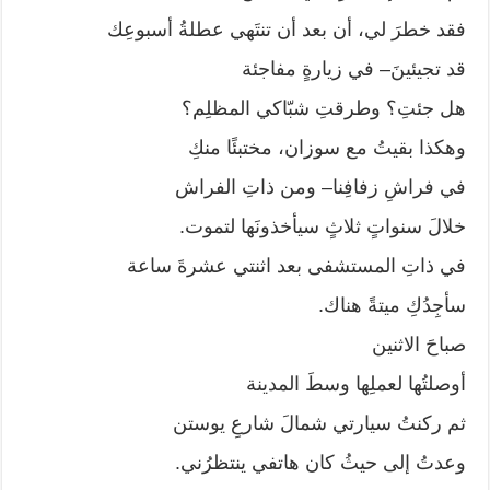
فقد خطرَ لي، أن بعد أن تنتَهي عطلةُ أسبوعِك
قد تجيئينَ– في زيارةٍ مفاجئة
هل جئتِ؟ وطرقتِ شبّاكي المظلِم؟
وهكذا بقيتُ مع سوزان، مختبئًا منكِ
في فراشِ زفافِنا– ومن ذاتِ الفراش
خلالَ سنواتٍ ثلاثٍ سيأخذونَها لتموت.
في ذاتِ المستشفى بعد اثنتي عشرةَ ساعة
سأجِدُكِ ميتةً هناك.
صباحَ الاثنين
أوصلتُها لعملِها وسطَ المدينة
ثم ركنتُ سيارتي شمالَ شارعِ يوستن
وعدتُ إلى حيثُ كان هاتفي ينتظرُني.