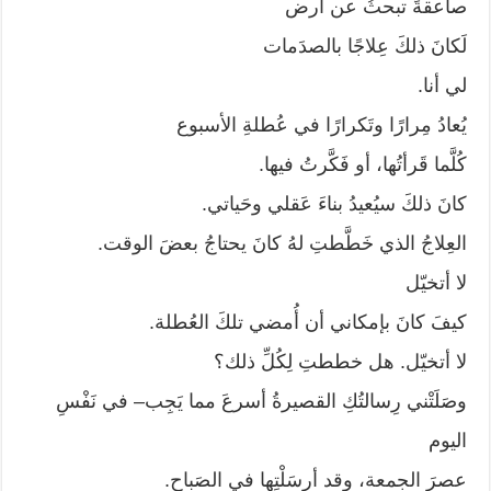
صاعقةً تبحثُ عن أرض
لَكانَ ذلكَ عِلاجًا بالصدَمات
لي أنا.
يُعادُ مِرارًا وتَكرارًا في عُطلةِ الأسبوع
كُلَّما قَرأتُها، أو فَكَّرتُ فيها.
كانَ ذلكَ سيُعيدُ بناءَ عَقلي وحَياتي.
العِلاجُ الذي خَطَّطتِ لهُ كانَ يحتاجُ بعضَ الوقت.
لا أتخيّل
كيفَ كانَ بإمكاني أن أُمضي تلكَ العُطلة.
لا أتخيّل. هل خططتِ لِكُلِّ ذلك؟
وصَلَتْني رِسالتُكِ القصيرةُ أسرعَ مما يَجِب– في نَفْسِ
اليوم
عصرَ الجمعة، وقد أرسَلْتِها في الصَباح.