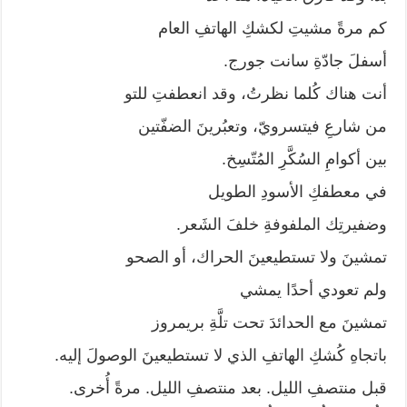
كم مرةً مشيتِ لكشكِ الهاتفِ العام
أسفلَ جادّةِ سانت جورج.
أنت هناك كُلما نظرتُ، وقد انعطفتِ للتو
من شارعِ فيتسرويّ، وتعبُرينَ الضفّتين
بين أكوامِ السُكَّرِ المُتّسِخ.
في معطفكِ الأسودِ الطويل
وضفيرتِك الملفوفةِ خلفَ الشَعر.
تمشينَ ولا تستطيعينَ الحراك، أو الصحو
ولم تعودي أحدًا يمشي
تمشينَ مع الحدائدَ تحت تلَّةِ بريمروز
باتجاهِ كُشكِ الهاتفِ الذي لا تستطيعينَ الوصولَ إليه.
قبل منتصفِ الليل. بعد منتصفِ الليل. مرةً أُخرى.