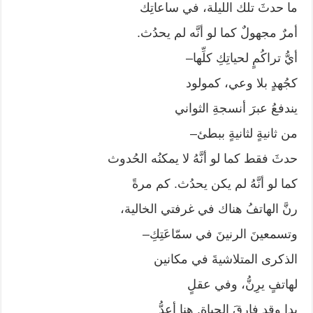
ما حدثَ تلك الليلة، في ساعاتِك
أمرٌ مجهولٌ كما لو أنَّه لم يحدُث.
أيُّ تراكُمٍ لحياتِكِ كلِّها–
كجُهدٍ بلا وعي، كمولود
يندفعُ عبرَ أنسجةِ الثواني
من ثانيةٍ لثانيةٍ ببطئ–
حدثَ فقط كما لو أنَّهُ لا يمكنُه الحُدوث
كما لو أنَّهُ لم يكن يحدُث. كم مرةً
رنَّ الهاتفُ هناك في غرفتي الخالية،
وتسمعينَ الرنينَ في سمّاعَتِكِ–
الذكرى المتلاشيةَ في مكانين
لهاتفٍ يرِنُّ، وفي عقلٍ
بدا وقد فارقَ الحياة. هنا أعدُّ