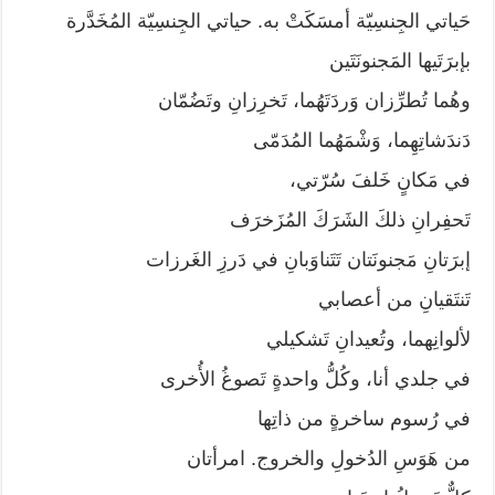
حَياتي الجِنسِيّة أمسَكَتْ به. حياتي الجِنسِيّة المُخَدَّرة
بإبرَتَيها المَجنونَتَين
وهُما تُطرِّزان وَردَتَهُما، تَخرِزانِ وتَضُمّان
دَندَشاتِهِما، وَشْمَهُما المُدَمّى
في مَكانٍ خَلفَ سُرّتي،
تَحفِرانِ ذلكَ الشَرَكَ المُزَخرَف
إبرَتانِ مَجنونَتان تَتَناوَبانِ في دَرزِ الغَرزات
تَنتَقيانِ من أعصابي
لألوانِهما، وتُعيدانِ تَشكيلي
في جلدي أنا، وكُلُّ واحدةٍ تَصوغُ الأُخرى
في رُسوم ساخرةٍ من ذاتِها
من هَوَسِ الدُخولِ والخروج. امرأتان