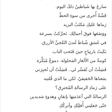
سارعَ بها شَياطينُ ذلكَ اليوم.
قَشّةٌ أُخرى من سوءِ الحظّ
رَماها عَليكِ مَكتَبُ البريد
ووَضَعَها فوقَ أحمالِك. تَحرَّكتُ بسرعة
في غَسَقِ شُباطَ لَندنَ الثَلجيِّ الأزرق.
بَكَيتُ بارتِياحٍ حينَ فَتَحتِ الباب.
كومةٌ من الألغازِ المَحلولة. دموعٌ مُبَكِّرة
فَشِلَتْ أن تُفَسِّر لي.. فَشِلَتْ أن تُخبِرَني
بمَعناها الحَقيقيّ. لكن ما الذي قُلتيه
على رَمادِ الرسالةِ المُحترِق؟
الرسالةُ التي أعدَمتِها بإتقانٍ وهدوءٍ شديدين
حَتّى جَعلتِني أُفلِتُكِ وأتركُكِ