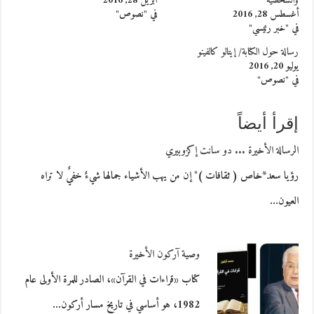
والشخصيّة
أبريل 28, 2016
أغسطس 28, 2016
في "نصوص"
في "خبر رئيسي"
رسالة حول الكتابة/ إيتالو كالفينو
يوليو 20, 2016
في "نصوص"
إقرأ أيضاً
الرسالة الأخيرة ... دو سانت إكزوبيري
رؤيا سعد*خاص ( ثقافات )" إن من يهب الأشياء جمالها شيءٌ خفيٌ لا تراه
العيون…
وصية آركون الأخيرة
كتاب «قراءات في القرآن»، الصادر للمرة الأولى عام
1982، هو أساسي في تاريخ مسار أركون…