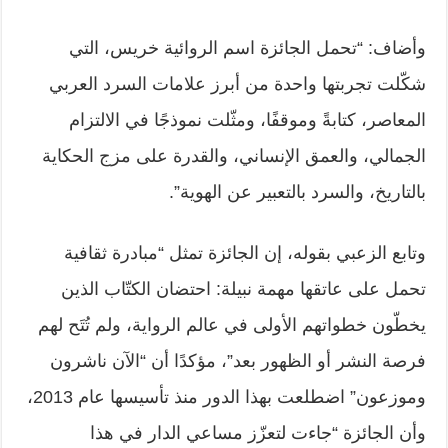
وأضاف: “تحمل الجائزة اسم الروائية خريس، التي
شكّلت تجربتها واحدة من أبرز علامات السرد العربي
المعاصر، كتابةً وموقفًا، ومثّلت نموذجًا في الالتزام
الجمالي، والعمق الإنساني، والقدرة على مزج الحكاية
بالتاريخ، والسرد بالتعبير عن الهوية”.
وتابع الزعبي بقوله، إن الجائزة تمثل “مبادرة ثقافية
تحمل على عاتقها مهمة نبيلة: احتضان الكتّاب الذين
يخطّون خطواتهم الأولى في عالم الرواية، ولم تُتَح لهم
فرصة النشر أو الظهور بعد”، مؤكدًا أن “الآن ناشرون
وموزعون” اضطلعت بهذا الدور منذ تأسيسها عام 2013،
وأن الجائزة “جاءت لتعزّز مساعي الدار في هذا