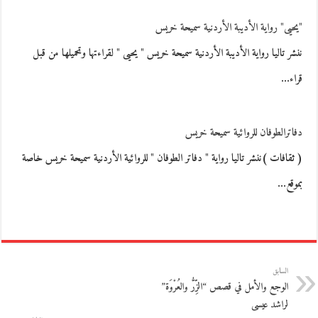
"يحيى" رواية الأديبة الأردنية سميحة خريس
ننشر تاليا رواية الأديبة الأردنية سميحة خريس " يحيى " لقراءتها وتحميلها من قبل
قراء…
دفاترالطوفان للروائية سميحة خريس
( ثقافات )ننشر تاليا رواية " دفاتر الطوفان " للروائية الأردنية سميحة خريس خاصة
بموقع…
السابق
الوجع والأمل في قصص “الزِّرُّ والعُرْوَة”
لراشد عيسى