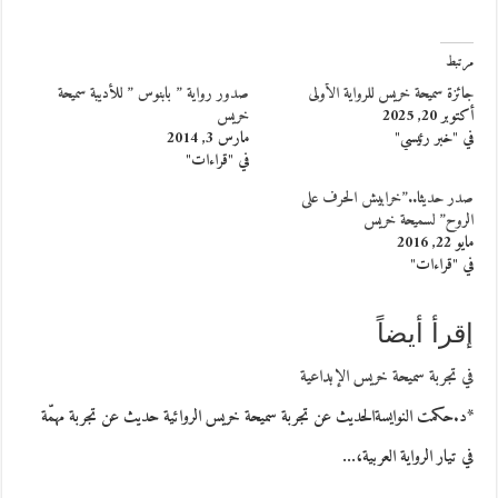
مرتبط
جائزة سميحة خريس للرواية الأولى
صدور رواية ” بابنوس ” للأديبة سميحة
أكتوبر 20, 2025
خريس
في "خبر رئيسي"
مارس 3, 2014
في "قراءات"
صدر حديثا..”خرابيش الحرف على
الروح” لسميحة خريس
مايو 22, 2016
في "قراءات"
إقرأ أيضاً
في تجربة سميحة خريس الإبداعية
*د.حكمت النوايسةالحديث عن تجربة سميحة خريس الروائية حديث عن تجربة مهمّة
في تيار الرواية العربية،…