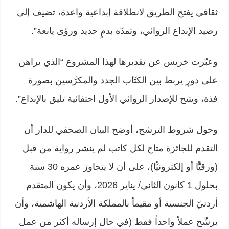
ثقافي يفتح الطريق لانطلاقة إبداعية واعدة، تضيف إلى
رصيد الإبداع الروائي، وتمدّه بدمٍ جديد ورؤى يانعة”.
وعبّرت خريس عن تقديرها لهذا المشروع “الذي يراهن
على دورٍ يربط بين الكتّاب الجدد والمكرَّسين بصورة
فذة، ويتيح للإصدار الروائي الأول احتفائية تليق بالإبداع”.
وحول شروط الترشح، أوضح البيان الصحفي للدار أن
التقدم للجائزة متاح لكل كاتب لم ينشر رواية من قبل
(ورقيًّا أو إلكترونيًّا)، على أن لا يتجاوز عمره 30 سنة
بحلول 1 كانون الثاني/ يناير 2026، وأن يكون المتقدم
أردنيّ الجنسية أو مقيماً بالمملكة الأردنية الهاشمية، وأن
يرشّح عملاً واحداً فقط (في حال إرساله أكثر من عمل