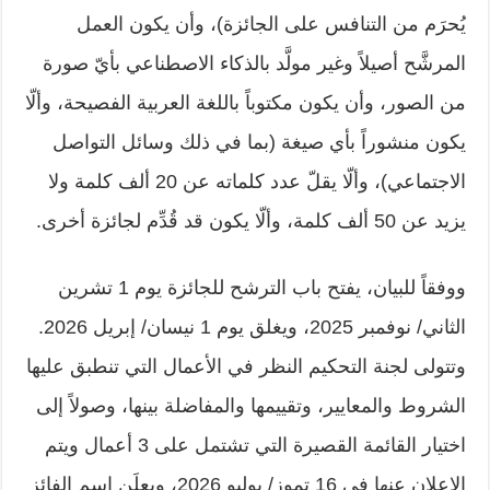
يُحرَم من التنافس على الجائزة)، وأن يكون العمل
المرشَّح أصيلاً وغير مولَّد بالذكاء الاصطناعي بأيّ صورة
من الصور، وأن يكون مكتوباً باللغة العربية الفصيحة، وألّا
يكون منشوراً بأي صيغة (بما في ذلك وسائل التواصل
الاجتماعي)، وألّا يقلّ عدد كلماته عن 20 ألف كلمة ولا
يزيد عن 50 ألف كلمة، وألّا يكون قد قُدِّم لجائزة أخرى.
ووفقاً للبيان، يفتح باب الترشح للجائزة يوم 1 تشرين
الثاني/ نوفمبر 2025، ويغلق يوم 1 نيسان/ إبريل 2026.
وتتولى لجنة التحكيم النظر في الأعمال التي تنطبق عليها
الشروط والمعايير، وتقييمها والمفاضلة بينها، وصولاً إلى
اختيار القائمة القصيرة التي تشتمل على 3 أعمال ويتم
الإعلان عنها في 16 تموز/ يوليو 2026، ويعلَن اسم الفائز