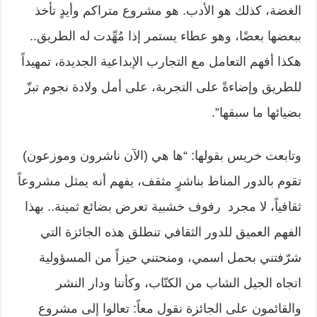
الغضة، كذلك هو الأدب. هو مشروع متراكم وأيدٍ تأخذ
ببعضها بعضًا، وهو عطاء يستمر إذا مُهِّدت له الطريق..
هكذا أفهم التعامل مع التجارب الإبداعية الجديدة، تمهيداً
للطريق وإضاءةً على التجربة، على أمل ولادة نجوم تبزّ
بضيائها ما سبقها”.
وتابعت خريس بقولها: “ها هي (الآن ناشرون وموزعون)
تقوم بالدور المناط بناشرٍ مثقف، يفهم أنه يمثل مشروعاً
ثقافياً، لا مجرد رفوف خشبية تعرض بضائع ثمينة.. بهذا
الفهم العميق للدور الثقافي تنطلق هذه الجائزة التي
شرّفتني بحمل اسمي، ومنحتني حيزاً من المسؤولية
اتجاه الجيل الشاب من الكتّاب، وكأننا ودار النشر
والقائمون على الجائزة نقول معاً: تعالوا إلى مشروع