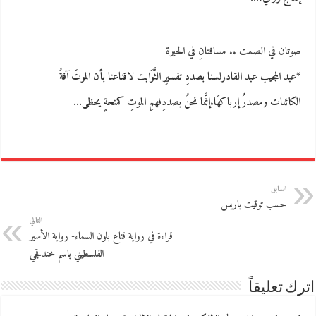
صوتان في الصمت .. مسافتانِ في الحيرة
*عبد المجيب عبد القادرلسنا بصددِ تفسيرِ الثَّوَابت لاقناعنا بأن الموتَ آفةُ
الكائنات ومصدرُ إرباكهَا.إنَّما نحنُ بصددِفهمِ الموتِ كمنحةٍ يحظى…
السابق
حسب توقيت باريس
التالي
قراءة في رواية قناع بلون السماء- رواية الأسير
الفلسطيني باسم خندقجي
اترك تعليقاً