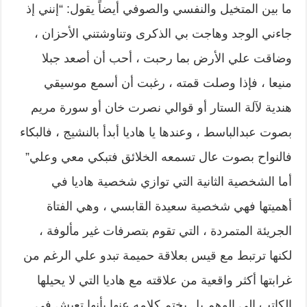
ما بين المتخيل والنفسي والصوفي أيضاً يقول: “إنني إذ
جاءني الوجد وهاجت بي الذكرى وتناوشتني الأحزان ،
وضاقت علي الأرض بما رحبت ، أحب أن أصعد جبلا
منيعا ، فإذا وصلت قمته ، رغبت أن أسمع موسيقي
هندية لآلة الستار أو قوالي نصرت خان أو سورة مريم
بصوت عبدالباسط ، وعندها يا هاديا أبدأ بالنشيج ، فالبكاء
فالنواح بصوت عال تسمعه الخلائق فتبكي معي وعلي”
أما الشخصية الثانية التي توازي شخصية هاديا في
أهميتها فهي شخصية سعيدة القابسي ، وهي الفتاة
الجريئة المتمردة ، التي تقوم بتصرفات غير مألوفة ،
لكنها ترتبط مع قيس بعلاقة حميمة تبدو علي الرغم من
غرابتها أكثر واقعية من علاقته مع هاديا التي لا يحيلها
الكاتب إلى الوهم بل يختم كلامه عنها بأنها تعيش في