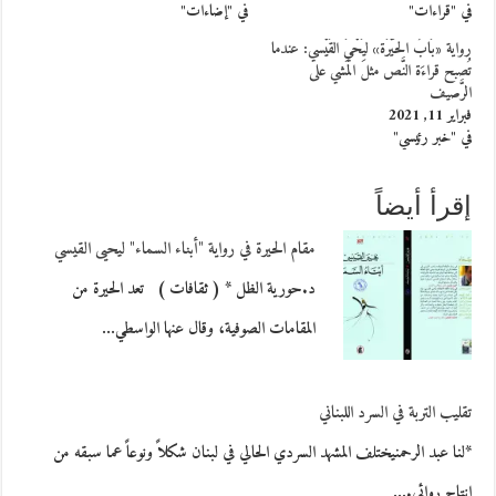
في "قراءات"
في "إضاءات"
رواية «بَابُ الحَيْرَة» ليَحْيَ القَيْسي: عندما
تُصبح قراءَة النَّص مثلَ المَشي على
الرَّصيف
فبراير 11, 2021
في "خبر رئيسي"
إقرأ أيضاً
مقام الحيرة في رواية "أبناء السماء" ليحيى القيسي
د.حورية الظل * ( ثقافات ) تعد الحيرة من
المقامات الصوفية، وقال عنها الواسطي…
تقليب التربة في السرد اللبناني
*لنا عبد الرحمنيختلف المشهد السردي الحالي في لبنان شكلاً ونوعاً عما سبقه من
إنتاج روائي.…