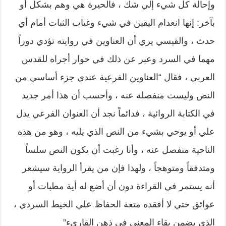
وإحالة كل شيء إلي شك ، فالحيرة هي وهم بشكل أو
بآخر: إنها انعدام اليقين في شيء وغياب الثبات أمام أي
حدث ، والقيسي يري أن العناوين في روايته تؤدي دوراً
مهما في السرد وعبر عن ذلك في حوار أجراه للقدس
العربي ، فقال “العناوين الفرعية عندي جزء أساسي من
النص وليست منفصلة عنه ، وأحسب أن هذا أمر جديد
في الكتابة الروائية ، فدائماً نجد أن العنوان الفرعي يدل
علي أو يوحي بشيء من النص الذي يليه ، وهو من هذه
الناحية منفصل عنه ، وأنا رغبت أن يكون النص سلساً
ومتدفقاً ومتوهجاً ، ولهذا فإن من يقرأ الرواية سيشعر
أنه يستمر في القراءة دون أن أضع له أية مطبات أو
عوائق حتي لا أفقده متعة الحفاظ علي الخيط السردي ،
الذي يضمن بقاء المعني في ذهن القاريء”