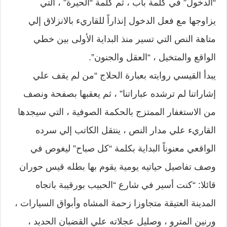
“الدخول” في كلمة باب ، ثم كلمة “الحيرة” ، التي
يزاوجها مع فعل الدخول إنذاراً للقاريء بالانزلاق إلي
متاهة النص التي تسير منذ البداية الأولى بين خطي
الواقع والمتخيل ، “العقل والجنون”.
يبدأ القيسي روايته بعبارة الحلاج “من لم يقف علي
إشاراتنا لم ترشده عباراتنا” ، ثم يعقبها بصفحة ونصف
من الاستغفار الممتزج بالحكمة الصوفية ، التي سيجدها
القاريء علي مدار النص ، ينتقل الكاتب إلي سرده
الواقعي معنوناً البداية بكلمة “كل صباح” ليغوص في
وصف تفاصيل حياتيه يومية يقوم بها بطله قيس حوران
قائلا: “كنت أسير في شارع “الحبيب بورقيبة باتجاه
المدينة العتيقة متجاوزا زحمة المشاه وأبواق السيارات ،
ورنين المترو ، وصليل عجلاته علي القضبان الحديد ،