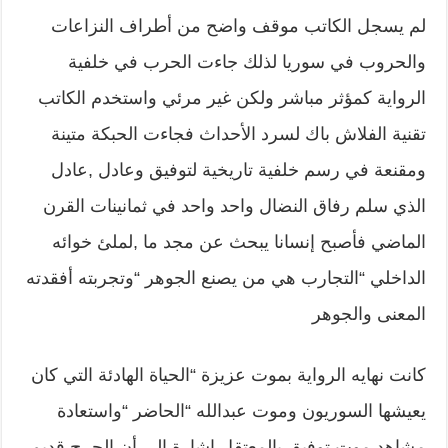
لم يسجل الكاتب موقف واضح من أطراف النزاعات
والحروب في سوريا لذلك جاءت الحرب في خلفية
الرواية كمؤثر مباشر ولكن غير مرئي واستخدم الكاتب
تقنية الفلاش باك لسرد الأحداث فجاءت الحبكة متينة
ومقنعة في رسم خلفية تاريخية لتوفيق وعادل ,عادل
الذي سلم رفاق النضال واحد واحد في ثمانينات القرن
الماضي فأصبح إنسانا يبحث عن مجد ما ,لملئ خوائه
الداخلي “التجارب هي من يصنع الجوهر “وتجربته أفقدته
المعنى والجوهر
كانت نهايه الرواية بموت عزيزة “الحياة الهادئة التي كان
يعيشها السوريون وموت عبدالله “الحاضر “واستعادة
مشاهد موت توفيق بالمعتقل إشارة إلى أن الجرح قديم