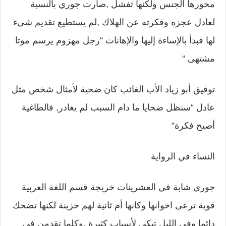
محورها الجنس ولكنها تفشل ,صارت جوري بالنسبة
لعادل عجزه وفكرته عن الهلاك ,لم يستطيع تقديم شيء
لها فبدأ بالإساءة إليها والإهانات “رجل مهزوم يرسم موتا
مشتهى “
توفيق أبو زياد الأب الغائب كان ضحية لأمثال شخص مثل
عادل “سنظل ضحايا ما دام السبب لم يغادر, فالطاغية
أصبح فكرة”
النساء في الرواية
جوري شابة في العشرينات خريجة قسم اللغة العربية
قوية ترعى اخوانها وكانها أم ثانية لهم حزينة لكنها تضحك
دائما وفي الليل تبكي لأسباب كثيرة ,وكلما تقدمن في