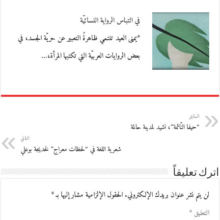
في التباس الرواية النسائيّة
*يمنى العيد تنتمي ظاهرةُ التعبير عن حريّة الجسد، في
بعض الروايات العربيّة التي تكتبها المرأة،…
السابق
“حيفا النّائمة”، نشيد لمدينة حالمة
التالي
شعرية اللغة في “لحظات معراج” لخديجة بوعلي
اترك تعليقاً
لن يتم نشر عنوان بريدك الإلكتروني.
الحقول الإلزامية مشار إليها بـ
*
التعليق
*