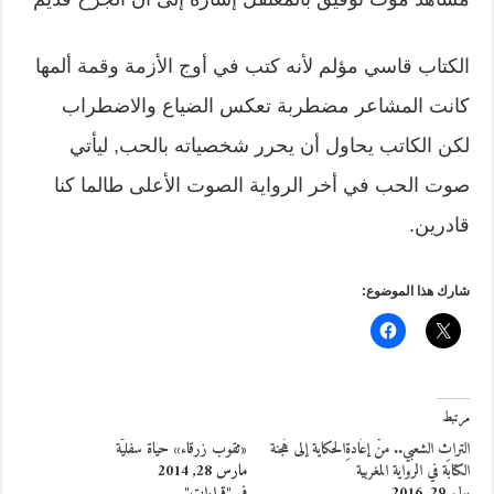
الكتاب قاسي مؤلم لأنه كتب في أوج الأزمة وقمة ألمها
كانت المشاعر مضطربة تعكس الضياع والاضطراب
لكن الكاتب يحاول أن يحرر شخصياته بالحب, ليأتي
صوت الحب في أخر الرواية الصوت الأعلى طالما كنا
قادرين.
شارك هذا الموضوع:
مرتبط
التراث الشعبي.. منْ إعَادةِالحكاية إلى هُجنة
«ثقوب زرقاء» حياة سفليّة
الكتابَة في الرواية المغربية
مارس 28, 2014
يوليو 29, 2016
في "قراءات"