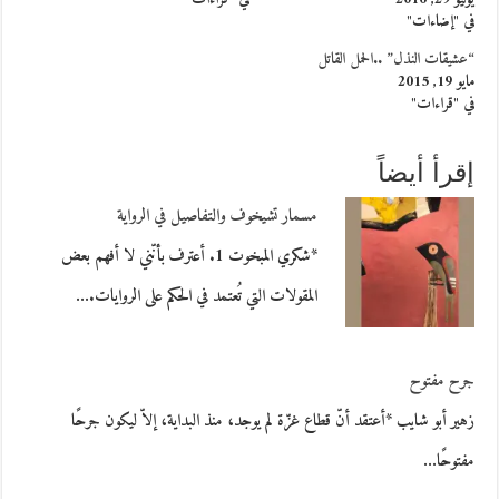
في "إضاءات"
“عشيقات النذل” ..الحمل القاتل
مايو 19, 2015
في "قراءات"
إقرأ أيضاً
مسمار تشيخوف والتفاصيل في الرواية
*شكري المبخوت 1. أعترف بأنّني لا أفهم بعض
المقولات التي تُعتمد في الحكم على الروايات.…
جرح مفتوح
زهير أبو شايب *أعتقد أنّ قطاع غزّة لم يوجد، منذ البداية، إلاّ ليكون جرحًا
مفتوحًا…