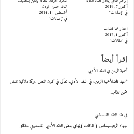
إبراهيم فتحي يغادر فضاء الكتابة
صالون مازغان للثقافة والفن يستضيف
أكتوبر 7, 2019
الناقد حسن المودن
في "إضاءات"
أغسطس 14, 2014
في "إضاءات"
اعتذر عما فعلت..
أكتوبر 1, 2017
في "مقالات"
إقرأ أيضاً
أهمية الزمن في النقد الأدبي
*عهد فاضلأهمية الزمن، في النقد الأدبي، تتأتى في كون النص حركة دلالية تتنقل
ضمن نظام…
في نقد النقد الفلسطيني
جهاد الرنتيسيخاص ( ثقافات )يجافي بعض النقد الأدبي الفلسطيني حقائق