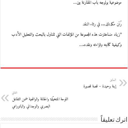
موضوعية بولوجه باب المقارنة بين…
رُنَن مكدنالد... في رثاء النقد
*زياد منىاخترت هذه المجموعة من المؤلفات التي تتناول بالبحث والتحليل الأدب
وكيفية كتابته وقراءته ونقده.…
السابق
إبنة وحيدة – قصة قصيرة
التالي
اللوحة المتخيّلة والحالمة والواقعية ضمن التفاعل
البصري والوجداني والبانورامي
اترك تعليقاً