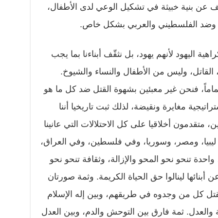
 عن بنية خبيثة في تشكيل الوعي لدى الأطفال،
ار، وضد الفلسطيني والعربي بشكل خاص.
ية اليهود لأنهم يهود، بل نثقّف أبناءنا بما يجب
القاتل، وليس من الأطفال والنساء والشيوخ.
ماماً، فنحن غير معبئين بشهوة القتل ضد كل ما هو
تيجية مغايرة ونقيضة، لذلك ثبت تاريخيا أننا
 متقدمون أخلاقيا على كل الاحتلالات التي عانينا
 ليبيا، ومصر، وسوريا، وفي فلسطين، وفي العراق،
احدة تنحو نحو المحو والإزالة، وثقافة تنحو نحو
أبنائها لينالوا حق الحياة الكريمة. وثمة صورتان
 بقتل كل من وجدوه في طريقهم، وبين إله الإسلام
 والعدل. ثمة فارق بين التوحش والدم، وبين العدل