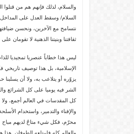
والسلام، لذلك فإنهم هم من قتلوا 
السلام/ وسقط العدل على المداخل”.
نتسامح مع الآخرين، ونحسن ضيافتهم
ثقافتنا وبنيتنا الذهنية لا تقومان عل
ليس هذا خطاباً عنصريا تمجيديا للذات
الإسلامية، بل هذا توصيف تاريخي فك
يزوّره أو يتلاعب به، ولا أن يسلبنا ح
الشر فيه يوميا على كل الشرائع والق
كل المقدسات في العالم أجمع، ولا 
والإفناء والتدمير، واستخدام الأسل
محرّم، فكل شيء متاحٌ لديهم مباح 
والعالم كله فليبتلعه الطوفان. هذا 