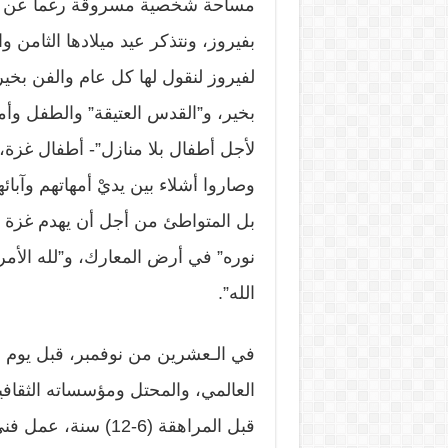
مساحة شخصية مسروقة رغماً عن الحر
لفيروز لنقول لها كل عام والفن بخي
بخير، و”القدس العتيقة” والطفل وأم
لأجل أطفال بلا منازل”- أطفال غزة،
وصاروا أشلاء بين يديْ أمهاتهم وآبائه
بل المتواطئ من أجل أن يهدم غزة عل
نوره” في أرض المعارك، و”لله الأمر
الله”.
في الـعشرين من نوفمبر، قبل يوم م
العالمي، والمحتل ومؤسساته الثقافية
قبل المراهقة (6-12)