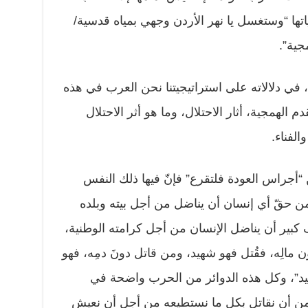
تها “وستغسل يا نهر الأردن وجهي بمياه قدسية/
جية”.
ا، في دلالاته على استراتيجيتنا نحن العرب في هذه
قدم الهمجية، أثار الاحتلال، وما هو أثر الاحتلال
الفناء.
“أجراس العودة فلتقرع” فإنّ فيها ذلك النفس
ومن حقّ أي إنسان أن يناضل من أجل بيته وبلده
رف كبير أن يناضل الإنسان من أجل كرامته الوطنية،
مالِه، فقُتل فهو شهيد، ومن قاتل دونَ دمِه، فهو
هيد”، وكل هذه الدوائر من الحرب واضحة في
 من أن نقاتل بكل ما نستطيعه من أجل أن نعيش