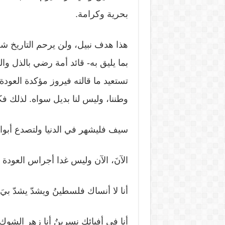
بحرية وكرامة.
هذا هدف نبيل، ولن يرحم التاريخ شعبا
بما يليق به- قائد أمة رضي بالذل وا
تستعيد ما قالته فيروز مؤكدة العود
وطننا، وليس لنا بديل سواه. لذلك فكل
سيف فليشهر في الدنيا ولتصدع أبواق
الآنَ، الآن وليس غدا أجراس العودة ف
أنا لا أنساك فلسطينُ ويشدّ يشدّ بيَ ا
أنا في أفيائك نسرينُ أنا زهر الشوك أن