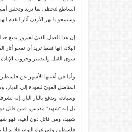
الساطع لتحظى بما تريد وتحقق أمنيا
وستمحو يا نهر الأردن آثار القدم الهم
إن هذا العمل الفنيّ لفيروز بديع جد
البلاد، إنها فقط تريد أن تمحو أثار ال
سوى القتل والتدمير وحروب الإبادة و
وأما في أغنيتها الأشهر عن فلسطين 
المناضل القويّ للعودة إلى الديار، 
وسيادته ويدفع بالنار النار. إنه لش
بل إنه “شهيد” مقدس، فمن قاتل دون 
شهيد، ومن قاتل دونَ أهلِه، فهو ش
فلسطين وفي غزة اليوم، فلا بد لنا