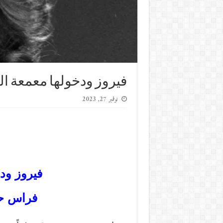
فيروز ودخولها معمعة ا
نوفمبر 27, 2023
فيروز ود
فراس ح