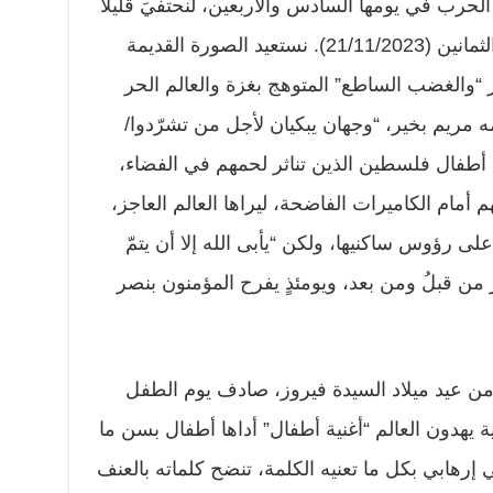
ب في يومها السادس والأربعين، لنحتفيَ قليلاً
بفيروز، ونتذكر عيد ميلادها الثامن والثمانين (21/11/2023). نستعيد الصورة القديمة
ر “والغضب الساطع” المتوهج بغزة والعالم الحر
ه مريم بخير، “وجهان يبكيان لأجل من تشرّدوا/
 أطفال فلسطين الذين تناثر لحمهم في الفضاء،
م أمام الكاميرات الفاضحة، ليراها العالم العاجز،
ى رؤوس ساكنيها، ولكن “يأبى الله إلا أن يتمّ
 من قبلُ ومن بعد، ويومئذٍ يفرح المؤمنون بنصر
ن عيد ميلاد السيدة فيروز، صادف يوم الطفل
 يهدون العالم “أغنية أطفال” أداها أطفال بسن ما
 سنة، عمل فني إرهابي بكل ما تعنيه الكلمة، تنضح كلماته بالعنف