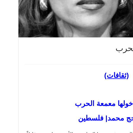
لحرب
(ثقافات)
خولها معمعة الحرب
ج محمد| فلسطين