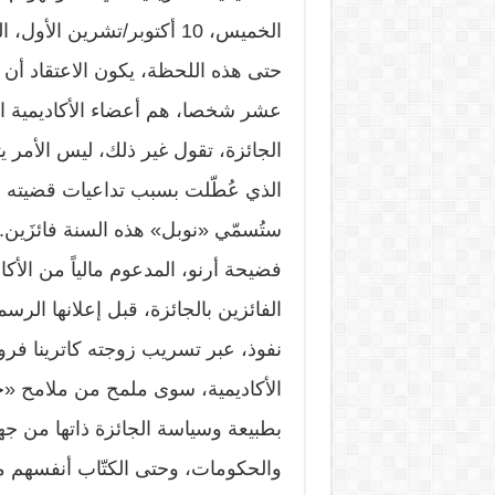
الخميس، 10 أكتوبر/تشرين الأول، السكرتير الدائم للأكاديمية لإعلان اسم الفائز.
حتى هذه اللحظة، يكون الاعتقاد أن
عشر شخصا، هم أعضاء الأكاديمية ال
الجائزة، تقول غير ذلك، ليس الأمر ي
الذي عُطّلت بسبب تداعيات قضيته (
ستُسمّي «نوبل» هذه السنة فائزَين. 
فضيحة أرنو، المدعوم مالياً من الأك
الفائزين بالجائزة، قبل إعلانها الرس
نفوذ، عبر تسريب زوجته كاترينا فر
الأكاديمية، سوى ملمح من ملامح «ج
بطبيعة وسياسة الجائزة ذاتها من ج
والحكومات، وحتى الكتّاب أنفسهم 