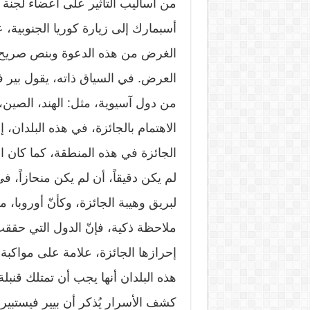
من أساليب التأثير على أعضاء لجنة
أسبمارك إلى زيارة كوريا الجنوبية،
الغرض من هذه الدعوة وبنص صريح، 
العرض. في السياق ذاته، يقول بير فيست
من دول آسيوية، مثل: الهند، الصين، كو
الاهتمام بالجائزة، في هذه البلدان، إ
الجائزة في هذه المنطقة، كما كان ال
لم يكن دقيقاً، أن لم يكن منحازاً، 
لبريق وهيبة الجائزة، وكأنّ أوروبا، 
ملاحظة ذكية، فإنّ الدول التي حققت 
إحرازها الجائزة، علامة على مواكبة ا
هذه البلدان أنها يجب أن تمتلك قنبلة
كشف الأسرار يُذكر أن بيير فيستبير