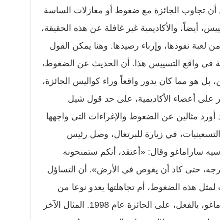
 أن تجاوب الجائزة مع ضغوط أو مغازلات الساسة
س، أيضاً، والأكاديمية غير غافلة عن هذه الحقيقة،
من لعبة نفوذها، وإرباء رصيدها. وهنا يمكن القول
لة في واقع التسييس هذا. أن الحديث عن الضغوط،
، بل هو مما كان يدور واقعاً وراء كواليس الجائزة،
ير على أعضاء الأكاديمية، على حد قول شيل
أورد مثالين عن الضغوط والإغراءات التي واجهها
 التسعينيات، في زيارة للبرتغال، وصل رئيس
سيه ساراماغو وقال: «أعتقد، أنكم ستمنحونه
حرجه، حتى كاد أن يغوص في الأرض». أن التساؤل
ت لمثل هذه الضغوط، أم تجاهلتها يغدو نوعا من
عبث، حين تَحقق لاحقاً حصول ساراماغو، بالفعل، على الجائزة عام 1998. المثال الآخر