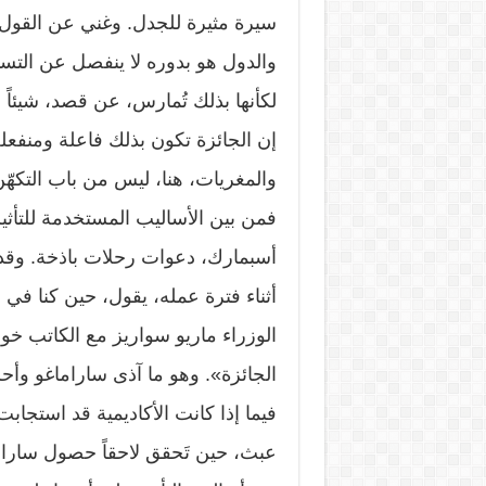
سيرة مثيرة للجدل. وغني عن القول
والدول هو بدوره لا ينفصل عن التسيي
لكأنها بذلك تُمارس، عن قصد، شيئاً 
إن الجائزة تكون بذلك فاعلة ومنفع
والمغريات، هنا، ليس من باب التكهّن
فمن بين الأساليب المستخدمة للتأث
أسبمارك، دعوات رحلات باذخة. وقد 
أثناء فترة عمله، يقول، حين كنا في
الوزراء ماريو سواريز مع الكاتب خو
الجائزة». وهو ما آذى ساراماغو وأ
فيما إذا كانت الأكاديمية قد استجاب