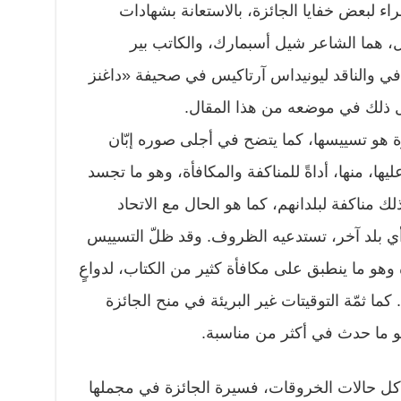
ء لبعض خفايا الجائزة، بالاستعانة بشهادات
 هما الشاعر شيل أسبمارك، والكاتب بير
 والناقد ليونيداس آرتاكيس في صحيفة «داغنز
يل ذلك في موضعه من هذا المقال.
زة هو تسييسها، كما يتضح في أجلى صوره إبّان
ها، منها، أداةً للمناكفة والمكافأة، وهو ما تجسد
 مناكفة لبلدانهم، كما هو الحال مع الاتحاد
 أي بلد آخر، تستدعيه الظروف. وقد ظلّ التسييس
 وهو ما ينطبق على مكافأة كثير من الكتاب، لدواعٍ
. كما ثمّة التوقيتات غير البريئة في منح الجائزة
 ما حدث في أكثر من مناسبة.
كل حالات الخروقات، فسيرة الجائزة في مجملها