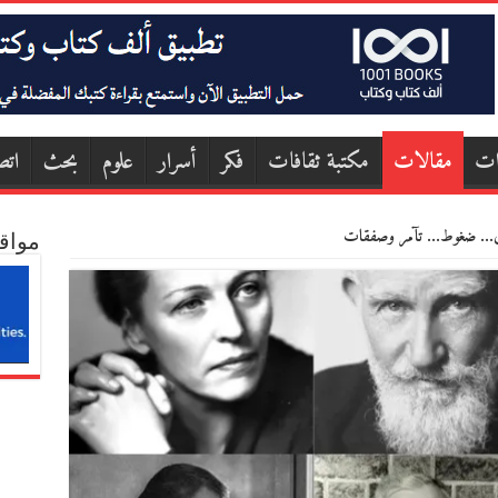
ات
مقالات
مكتبة ثقافات
فكر
أسرار
علوم
بحث
اتص
وى… ضغوط… تآمر وصفقات
مواق