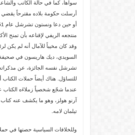
سواها، كما في حالة الكاتب والشاعر
أرسلت حكومة بلاده مقترحاً يقضي ب
منتجعه الريفي لإقناعه بأن تمنح الأك
وقد كان مخيباً للآمال أنه لم يكن 
السويدي، ديك هاريسون في صحيفة س
تشرشل نفسه الجائزة، عن مذكراته، 
عندما شجّع شخصياً زملاءَه الكتاب 
آرنو هولز، وهو ما يكشف عنه كتاب «ع
تيلمان لامه.
وللخلافات السياسية حصتها في حملا