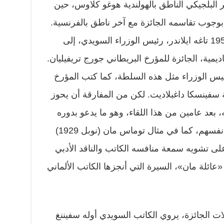
 البلجيكي الناطق بالهولندية هوغو كلاوس، حين
وجوب تقاسمه الجائزة مع آخر ناطق بالفرنسية.
أو حين دعا ونستون تشرشل عام 1951 تاغه ايلاندر، رئيس الوزراء السويدي، إلى
اديمية، الجائزة للمؤرخ البريطاني جورج تريفيليان.
لرئيس الوزراء مثل هذه السلطة، كما كتب المؤرخ
فينسكا داغبلاديت. لكن من المفارقة أن يحوز
بعد عامين من هذا اللقاء، وهو ما يدعو بدوره
للتساؤل. هناك أيضاً حملات الكتاب أنفسهم، كما في مثال توماس مان (نوبل 1929)
على تشويه سمعة منافسه الكاتب والناقد الأدبي
ائلة مان»، السيرة التي أنجزها الكاتب الألماني
ت الجائزة، يروي الكاتب السويدي أوله سفيننغ