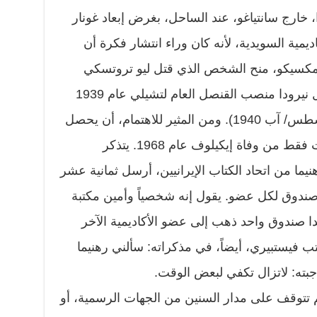
ا، خارج سانتياغو، عند الساحل، بغرض إبعاد غونار
مية السويدية، لأنه كان وراء انتشار فكرة أن
ي مكسيكو، منح الشخص الذي قتل ليو تروتسكي
سمة دخول إلى المكسيك. وقد شغل نيرودا منصب القنصل العام لتشيلي عام 1939
حتى 1943. (قُتل تروتسكي في أغسطس/ آب 1940). ومن المثير للاهتمام، أن يحصل
نيرودا على الجائزة، بعد ثلاث سنوات فقط من وفاة إيكيلوف عام 1968. يتذكر
نيما من اتحاد الكتاب الإيرانيين، أرسل ثمانية عشر
 صندوق لكل عضو. يقول إنه شخصياً وأمين مكتبة
ا صندوق واحد ذهب إلى عضو الأكاديمية الآخر
ب فيستبيري، أيضاً، في مذكراته: سألني رهنيما
جبته: لاتزال تكفي لبعض الوقت.
 تتوقف على مدار السنين من الجهات الرسمية، أو