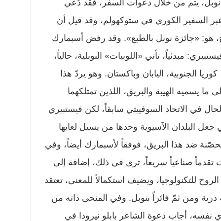
 نوبل، يتم من خلال دعوات السفر، فقد دُعي
 عبر السفير الكوري في ستوكهولم، وقد قيل أن
هو: «جائزة نوبل بالطبع». وقد رفض أسبمارك
بيري: مبدئياً، تأتي «اللوبيات» النوبلية، حالياً،
ريا الجنوبية، اليابان وباكستان. وهو يردّ هذا
لى ما يسميه الهيبة والبريق، اللذين تمتلكهما
حال في الاتحاد السوفييتي سابقاً، لكن فيستبيري
في جعل البلدان الآسيوية وحدها من يسيل لعابها
محصّنة ضد هذا البريق، فوفقاً لأسبمارك أيضاً، وفي
تقدماً صناعياً سريعاً، ترى في ذلك، إضافة إلى
لروح للتكنولوجيا، ويضيف استكمالاً للمعنى، تعتقد
 ذرية ومن ثمّ فائزاً بنوبل. وفي المنحى ذاته من
ي نفسه، أجاب دعوة الشاعر بابلو نيرودا في