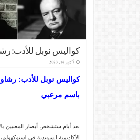
كواليس نوبل للأدب: ر
أكتوبر 16, 2023
كواليس نوبل للأدب: رش
باسم مرعبي
بعد أيام ستشخص أبصار المعنيين بال
الأكاديمية السويدية في استوكهولم