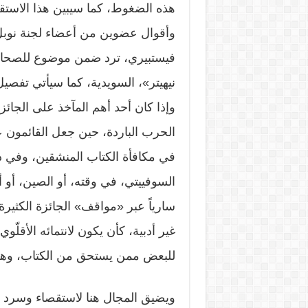
هذه الضغوط، كما سيبين هذا الاستقرا
وأقوال عضوين من أعضاء لجنة نوبل،
فيستبيري، ترد ضمن موضوع للصحافي
نيهيتر»، السويدية، كما سيأتي تفص
وإذا كان أحد أهم المآخذ على الجائ
الحرب الباردة، حين جعل القائمون علي
في مكافأة الكتاب المنشقين، وفي ذلك
السوفييتي، في وقته، أو الصين، أو
سارياً عبر «مواقف» الجائزة الكثيرة
غير أدبية، كأن يكون لانتمائه الأقلّوي
للبعض ممن يستحق من الكتاب، وهو
ويضيق المجال هنا لاستقصاء وسرد 