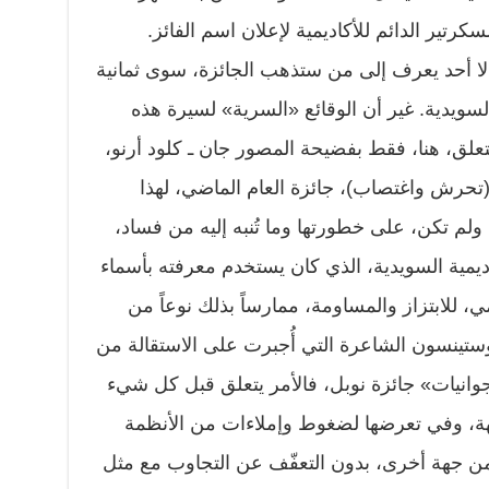
 لا أحد يعرف إلى من ستذهب الجائزة، سوى ثمانية
سويدية. غير أن الوقائع «السرية» لسيرة هذه
تعلق، هنا، فقط بفضيحة المصور جان ـ كلود أرنو،
تحرش واغتصاب)، جائزة العام الماضي، لهذا
ولم تكن، على خطورتها وما تُنبه إليه من فساد،
اديمية السويدية، الذي كان يستخدم معرفته بأسماء
مي، للابتزاز والمساومة، ممارساً بذلك نوعاً من
وستينسون الشاعرة التي أُجبرت على الاستقالة من
وانيات» جائزة نوبل، فالأمر يتعلق قبل كل شيء
هة، وفي تعرضها لضغوط وإملاءات من الأنظمة
من جهة أخرى، بدون التعفّف عن التجاوب مع مثل