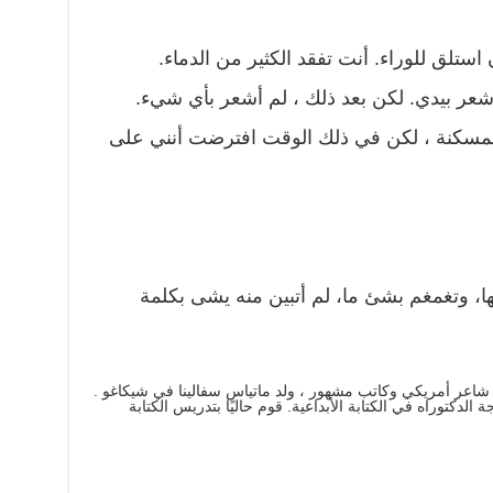
استلق للوراء. أنت تفقد الكثير من الدماء.
شعر بيدي. لكن بعد ذلك ، لم أشعر بأي شيء.
 المسكنة ، لكن في ذلك الوقت افترضت أنني على
 وتغمغم بشئ ما، لم أتبين منه يشى بكلمة
مؤلف : ماثياس سفالينا / Mathias Svalina. شاعر أمريكي وكاتب مشهور ، ولد ماتياس سفالينا في شيكاغو .
دكتوراه في الكتابة الأبداعية. قوم حاليًا بتدريس الكتابة