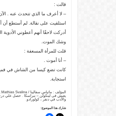
قالت :
– لا أعرف ما الذي تتحدث عنه . الآن 
استلقيت على نقالة. لم أستطع أن أ
أدركت لاحقًا أنهم أعطوني الأدوية
وشك الموت.
قلت للمرأة المسعفة :
– أنا أموت .
كانت تضع كيسا من الشاش في فمها،
استجابة.
ال
يعيش فى لينكولن – نبراسكا . حصل علي درجة ال
والأدب في دنفر ، كولورادو.
شارك هذا الموضوع: