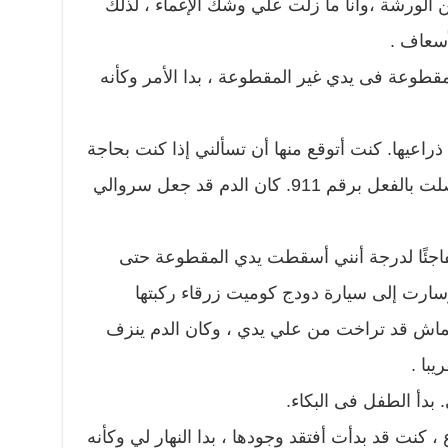
جت من الورشة ،وأنا ما زلت علي وشك الإغماء ، لذلك
أسعاف .
وعة فى يدي غير المقطوعة ، بدا الأمر وكأنه
اعيها. كنت أتوقع منها أن تسألني إذا كنت بحاجة
إلى مساعدة ، لذلك أخبرتها أنني اتصلت بالفعل برقم 911. كان الدم قد جعل سروالي
فاجئًا لدرجة أنني أسقطت يدي المقطوعة حتى
رت إلى سيارة دودج كوميت زرقاء ركبتها
قماش قد تراخت من علي يدي ، وكان الدم ينزف
يبا .
بدأ الطفل فى البكاء.
كنت قد بدأت أفتقد وجودها ، بدا النهار لي وكأنه