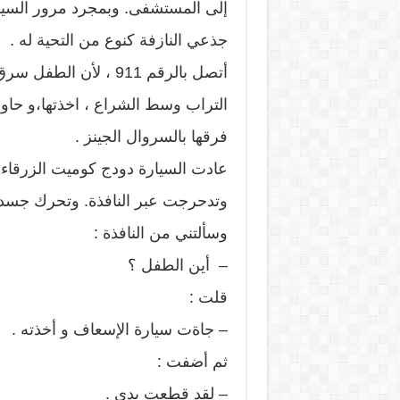
إلى المستشفى. وبمجرد مرور السيا
جذعي النازفة كنوع من التحية له .
أتصل بالرقم 911 ، لأ
التراب وسط الشراع ، اخذتها،و حاو
فرقها بالسروال الجينز .
عادت السيارة دودج كوميت الزرقاء 
وتدحرجت عبر النافذة. وتحرك جسدها
وسألتني من النافذة :
– أين الطفل ؟
قلت :
– جاةت سيارة الإسعاف و أخذته .
ثم أضفت :
– لقد قطعت يدي .