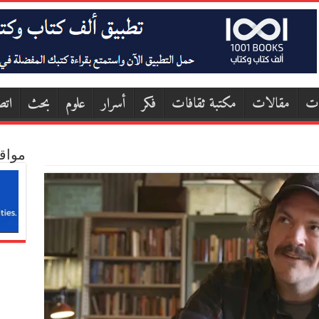
ات
مقالات
مكتبة ثقافات
فكر
أسرار
علوم
بحث
اتص
مواق