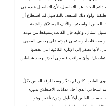
، دائم البحث عن التفاصيل، لأن التفاصيل عنده هي
لقة، ولولا ذلك الشغف بالتفاصيل لما استطاع أن
 العينين الواسعتين والأنف المستدّق والشفتين
بيل المثال، وعليه فإن الكاتب يستيقظ من نومه
بوصفه قاصاً، ويحتسي قهوته على رصيف المقهى
، لأنها تفتقر إلى الإثارة الكافية التي لخصها
التفاصيل!، وأيّ مراقب فضولي أجدرَ برصد شياطين
 القاص، كائن لم يدخّر وسعا لرفد القاص بكلّ
نه المحامي الذي أجاد مدانات الاضطلاع بدوره
لحساب القاص أولاً بأول ودون تأخير. وهو