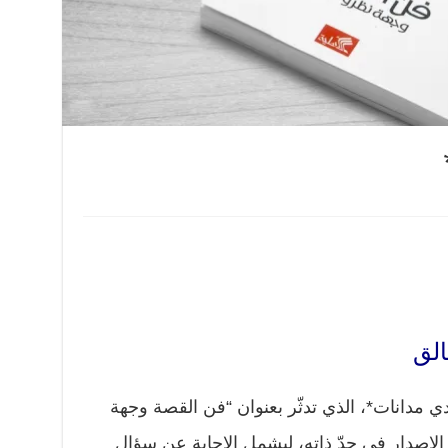
الق
 مدانات*، الذي تدثّر بعنوان “فن القصة وجهة
الإصدار في حدّ ذاته، ليشمل الإجابة عن سؤال