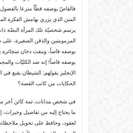
فالقاصّ بوصفه قطّاً مترعا بالفضول
المتن الذي يزري بهامش الفكرة المط
يرسم شخصيّة تلك المرأة البضّة ذات
المزمومتين والذقن الصغيرة، على س
بوصفه قاصاً، وينفث دخان سجائره 
بوصفه قاصاً! إنه ضد الكليّات والمجمل
الإنجليز بقولهم: الشيطان يقبع في 
الحكايات من كاتب القصة؟
في شخص مدانات، ثمة كائن آخر سوى
ما يحتاج إليه من تفاصيل وخبرات، إ
لعقود، وحافظ على تحويل ملاحظاته 