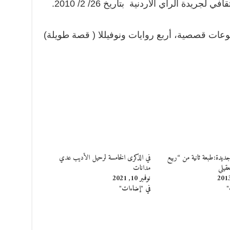
ريدة الراي الأردنية بتاريخ 26/ 2/ 2010.
ت قصصية، أربع روايات ونوفيللا ( قصة طويلة)
يدة:طبعة ثانية من “ربيع
في الذكرى الخامسة لرحيل الأديب عدي
عقيلي
مدانات
نوفمبر 10, 2021
"
في "إضاءات"