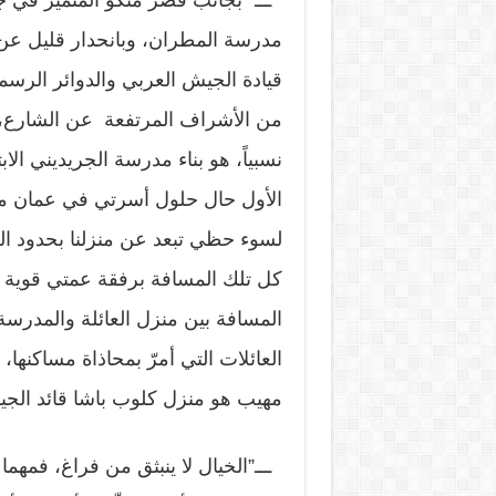
ـــ” بجانب قصر منكو المتميز في ج
مدرسة المطران، وبانحدار قليل عن ا
قيادة الجيش العربي والدوائر الرسم
من الأشراف المرتفعة عن الشارع، ك
نسبياً، هو بناء مدرسة الجريديني ال
الأول حال حلول أسرتي في عمان مرة
لسوء حظي تبعد عن منزلنا بحدود الك
كل تلك المسافة برفقة عمتي قوية 
المسافة بين منزل العائلة والمدرس
العائلات التي أمرّ بمحاذاة مساكنها،
مهيب هو منزل كلوب باشا قائد الجيش
ـــ”الخيال لا ينبثق من فراغ، فمهما 