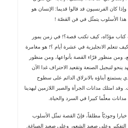
ذا كان الفرنسيون قد قالوا قديما: الإنسان هو
هذا الأسلوب يتمثّل في فن القصّة !
يف كتاب مؤدّاه، كيف تكتب قصة؟! في زمن يمور
كيف تتعلم الانجليزية في عشرة أيام ؟! هو مغامرة
، ومن منظور قرّاء القصة بأنواعها، ومن منظور
 ينحو لتبجيل الصنعة وتقعيد الاحتراف غدا الآن
لذي يستمتع أبناؤه بالانزلاق الدائم على سطوح
 وقد امتلك مدانات الجرأة والصبر اللازمين ليهدينا
مدانات معلّما كبيرا في السرد والحياة.
يارا وجوديّاً مطلقاً، فإنّ القصة تمثّل الأسلوب
 التفكير وعلى صعيد الشعور وعلى صعيد الصياغة.