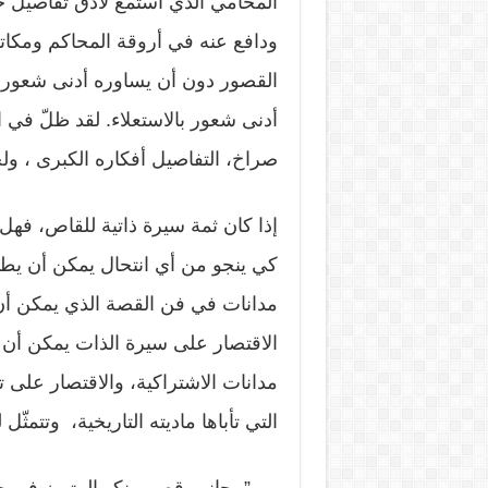
المحامي الذي استمع لأدق تفاصيل حك
ودافع عنه في أروقة المحاكم ومكات
القصور دون أن يساوره أدنى شعور ب
أدنى شعور بالاستعلاء. لقد ظلّ في ا
صراخ، التفاصيل أفكاره الكبرى ، ولح
إذا كان ثمة سيرة ذاتية للقاص، فه
كي ينجو من أي انتحال يمكن أن يطال 
مدانات في فن القصة الذي يمكن أن ي
الاقتصار على سيرة الذات يمكن أن يق
مدانات الاشتراكية، والاقتصار على تا
التي تأباها ماديته التاريخية، وتتمثّل