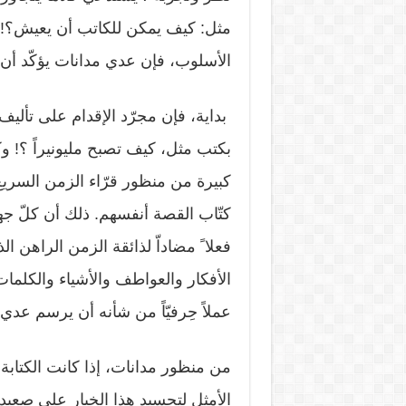
مثل: كيف يمكن للكاتب أن يعيش؟! وإ
الأسلوب، فإن عدي مدانات يؤكّد أن 
بداية، فإن مجرّد الإقدام على تأل
بكتب مثل، كيف تصبح مليونيراً ؟! و
كبيرة من منظور قرّاء الزمن السريع
كتّاب القصة أنفسهم. ذلك أن كلّ جهد
فعلا ً مضاداّ لذائقة الزمن الراهن ا
الأفكار والعواطف والأشياء والكلمات.
عملاً حِرفيّاً من شأنه أن يرسم عدي 
من منظور مدانات، إذا كانت الكتابة خ
الأمثل لتجسيد هذا الخيار على صعيد