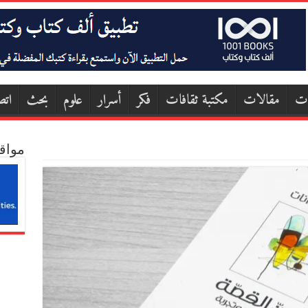
ات
مقالات
مكتبة ثقافات
فكر
أسرار
علوم
بحث
اتص
مواق