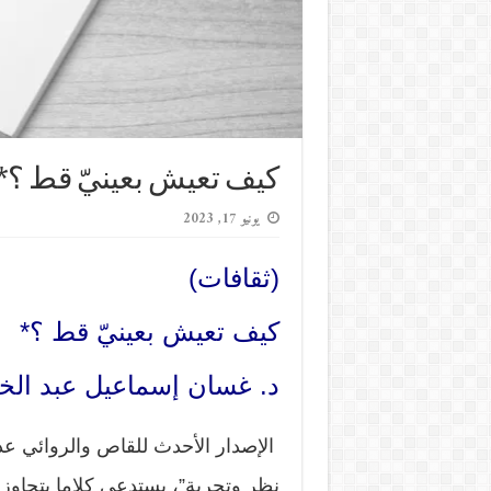
كيف تعيش بعينيّ قط ؟*
يونيو 17, 2023
(ثقافات)
كيف تعيش بعينيّ قط ؟*
د. غسان إسماعيل عبد الخ
الإصدار الأحدث للقاص والروائي عدي
نظر وتجربة”، يستدعي كلاما يتجاوز 