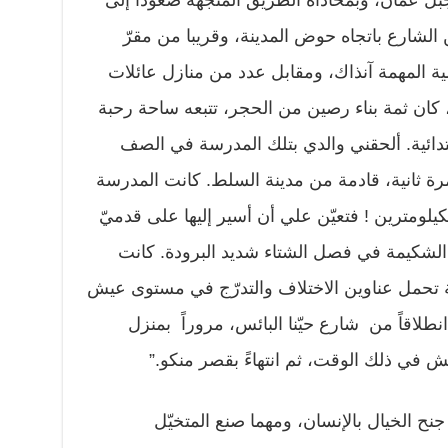
بل عمان، وبمحاذاة الطريق المتجهة صعوداً إلى
لشارع باتجاه حوض المدينة، وقريبا من مقرّ
ية المهمة آنذاك، ومقابل عدد من منازل عائلات
ان ثمة بناء رصين من الحجر، تتبعه ساحة رحبة
ابتدائية. ألحقني والدي بتلك المدرسة في الصف
 ثانية، قادمة من مدينة السلط. كانت المدرسة
يلومترين ! فتعيّن علي أن أسير إليها على قدميّ
الشكيمة في فصل الشتاء شديد البرودة. كانت
ة تحمل عناوين الاختلاف والتدرّج في مستوى عيش
 انطلاقاً من شارع حيّنا البائس، مروراً بمنزل
 في ذلك الوقت، ثم انتهاءً بقصر منكو.”
جنح الخيال بالإنسان، ومهما صنع المتخيّل