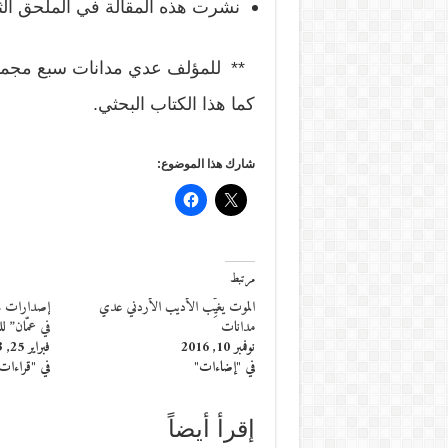
نشرت هذه المقالة في الملحق الثقافي لج
** للمؤلف عدي مدانات سبع مجموعا
كما هذا الكتاب البحثي.
شارك هذا الموضوع:
مرتبط
الموت يغيِّب الأديب الأردني عدي
إصدارات جد
مدانات
في عمّان” لل
نوفمبر 10, 2016
فبراير 25, 2013
في "إضاءات"
في "قراءات
إقرأ أيضاً