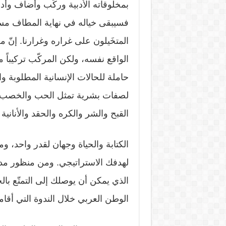
بمخلوقاته الأدبية وركّب وأضاف وأدخ
فسيبقى خياله في نهاية المطاف مست
المتخَيلون على غراره وغرارنا. إنّ 
الواقع نفسه، ولكن المركّب تركيباً م
حاملة للحالات الإنسانية المطلوبة وا
لصفات بشرية تمثل الحب والخصب وال
القبح والشر والكره والحقد والأناني
الكتابة والحياة وجهان لقدر واحد، وم
لهدفك الاستراتيجي. ومن منظور مدان
الذي يمكن أن يوصلك إلى التمتّع با
الوطن العربي خلال الندوة التي أقامت