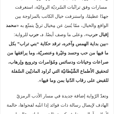
مسارات وفق تراتُبات السّرديّة الروائيّة، استغرقت
جهدًا عظيمًا، واستنزفت خيال الكاتب بالمزاوجة بين
الواقع والخيال، ممّا يُنبئ عن مِخيال ثريٍّ يتمتّع به «
محمد
إقبال حرب
»، وعلى ما وصف أيضًا.
د.
حرب
للرواية:
«
بين بداية الهمس وآخره، ترقد حكاية “بني تراب” بكل
ما فيها من حب وحسد وغيْرة وعنصريّة، وما يرافقها من
صراعات وخيانات ودسائس ومُؤامرات وترويع وإرهاب،
لتحقيق الأطماع الشّيْطانيّة التي تُراود الماديّين السّفلة
للقبض على رقاب الدّنيا بمن وما فيها
».
وتعدّ الرّواية إضافة جديدة في مسار الأدب الرمزيّ
الهادف لإيصال رسالة ذات فوائد إذا انتُبه لفحواها، حالمة