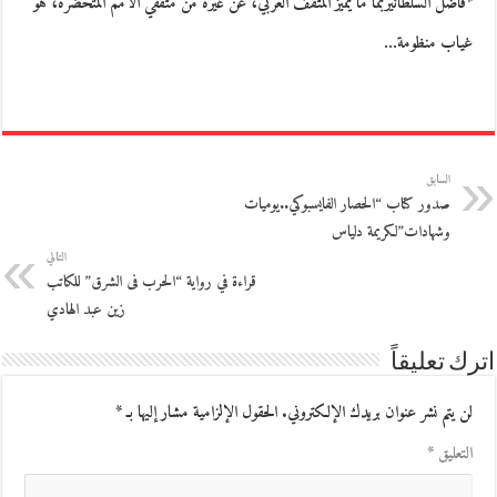
*فاضل السلطانيربما ما يميز المثقف العربي، عن غيره من مثقفي الأمم المتحضرة، هو
غياب منظومة…
السابق
صدور كتاب “الحصار الفايسبوكي..يوميات
وشهادات”لكريمة دلياس
التالي
قراءة في رواية “الحرب فى الشرق” للكاتب
زين عبد الهادي
اترك تعليقاً
لن يتم نشر عنوان بريدك الإلكتروني.
الحقول الإلزامية مشار إليها بـ
*
التعليق
*