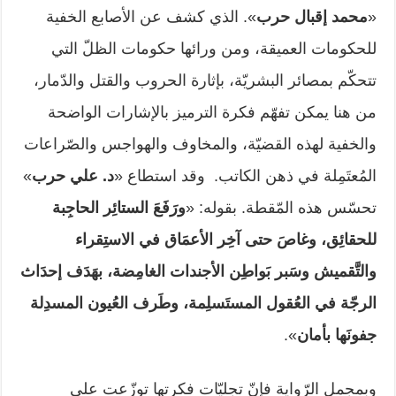
«
محمد إقبال حرب
». الذي كشف عن الأصابع الخفية
للحكومات العميقة، ومن ورائها حكومات الظلّ التي
تتحكّم بمصائر البشريّة، بإثارة الحروب والقتل والدّمار،
من هنا يمكن تفهّم فكرة الترميز بالإشارات الواضحة
والخفية لهذه القضيّة، والمخاوف والهواجس والصّراعات
المُعتَمِلة في ذهن الكاتب. وقد استطاع «
د. علي حرب
»
تحسّس هذه المّقطة. بقوله: «
ورَفَعَ الستائِر الحاجِبة
للحقائِق، وغاصَ حتى آخِر الأعمَاق في الاستِقراء
والتَّقميش وسَبر بَواطِن الأجندات الغامِضة، بهَدَف إحدَاث
الرجّة في العُقول المستَسلِمة، وطَرف العُيون المسدِلة
جفونَها بأمان
».
وبمجمل الرّواية فإنّ تجليّات فكرتها توزّعت على