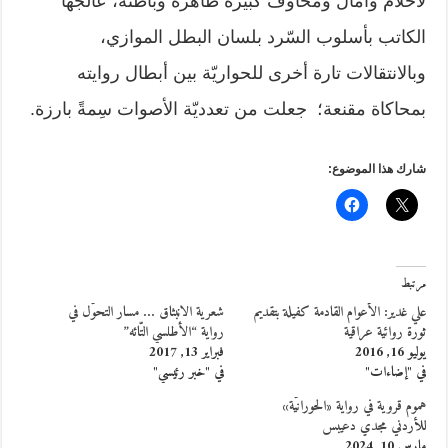
لأحلام وآمال ومخاوف كبيرة ظاهره وباطنه، عالجها
الكاتب بأسلوب السّرد بلسان البطل الموازي،
وبالانتقالات تارة أخرى للحواريّة بين أبطال روايته
بمحاكاة مقنعة؛ جعلت من تعدديّة الأصوات سِمةً بارزة.
شارك هذا الموضوع:
مرتبط
علي غدير: الأعوام القادمة كفيلة بتقديم
شعرية الانبثاق … مسار التحوّل في
ثورة روائية عراقية
رواية “الأطلسي التّائه”
يوليو 16, 2016
فبراير 13, 2017
في "إضاءات"
في "خبر رئيسي"
هموم قروية في رواية «الحورانيّة»
للأردني مجدي دعيبس
مارس 10, 2024