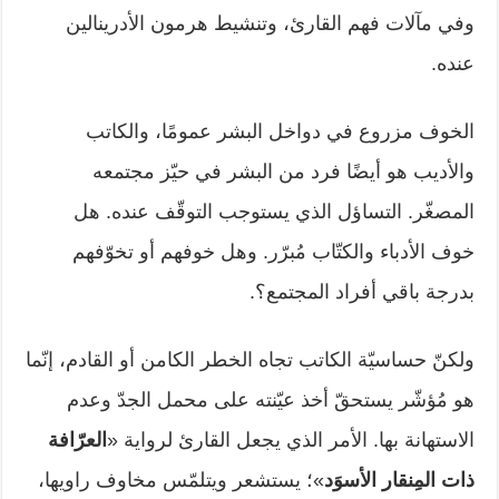
وفي مآلات فهم القارئ، وتنشيط هرمون الأدرينالين
عنده.
الخوف مزروع في دواخل البشر عمومًا، والكاتب
والأديب هو أيضًا فرد من البشر في حيّز مجتمعه
المصغّر. التساؤل الذي يستوجب التوقّف عنده. هل
خوف الأدباء والكتّاب مُبرّر. وهل خوفهم أو تخوّفهم
بدرجة باقي أفراد المجتمع؟.
ولكنّ حساسيّة الكاتب تجاه الخطر الكامن أو القادم، إنّما
هو مُؤشّر يستحقّ أخذ عيّنته على محمل الجدّ وعدم
الاستهانة بها. الأمر الذي يجعل القارئ لرواية «
العرّافة
ذات
المِنقار الأسوَد
»؛ يستشعر ويتلمّس مخاوف راويها،