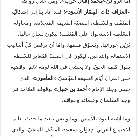
أمّا الروائيّ«
محمد إقبال حرب
»، ومن خلال روايته
«
العرّافة ذات المِنقار الأسوَد
»؛ فقد عاد بنا إلى إشكاليَّة
المثقّف والسّلطة، القضيّة القديمة المُتجدّدة، ومحاولة
السّلطة الاستحواذ على المُثقّف؛ ليكون لسان حالها،
يُزيّن عوراتها، ويُسوّق ظلمها، وإمّا أن يرفض كلّ أساليب
الاستمالة والتدجين، ليكون في الصفّ المُغاير للسّلطة
يقول كلمة الحقّ، ولا يخشى في الله لومة لائم، وقضية
خلق القرآن أيّام الخليفة العبّاسيّ «
المأمون
»، الذي
حبس وجلد الإمام «
أحمد بن حنبل
» لوقوفه الصّامد في
وجه السّلطان وعلمائه وجوقته.
وما أشبه اليوم بالأمس، وما وليس ببعيد ما حدث لعالم
الاجتماع العربي «
إدوارد سعيد
» المثقّف المنفيّ، والذي