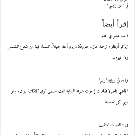
في "خبر رئيسي"
إقرأ أيضاً
ذات عصر في المخبز
*يوكو أوغاوا/ ترجمة: مازن معروفكان يوم أحد جميلاً. السماء قبة من شعاع الشمس
ولا غيوم.…
قراءة في رواية "رنيم"
*قاضي ناصر( ثقافات )جرت عنونة الرواية تحت مسمى "رنيم" للكاتبة بيران، وهو
رنيم كل شخصية…
في تناقضات المثقف