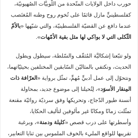
حورب داخل الولايات المتّحدة من اللُّوبيَّات الصُهيونيّة،
كفلسطينيٍّ مازل قائمًا على تُخوم روح وطنه المُغتَصب
عندما دافع عن القضيّة الفلسطينيّة، والتي شبّهها «
بالأمّ
الثّكلى التي لا بواكي لها مثل بقية الأمّهات
».
ولو تتبّعنا إشكاليَّة المُثقّف والسّلطة، سيطول ويطول
الحديث، ونكتفي بالمثاليّن السّابقين المختلفين بحيثيّاتهما،
ونتحوّل إلى عمل أدبيٍّ مُهمٍّ، تمثّل برواية «
العرّافة ذات
المِنقار الأسوَد
»، لِتُحيلنا إلى موضوع جديد، بمحاولة
أنسنة طيور الدّجاج، وتحريكها وفق سرديّة روائيّة مقنعة
تمثّلت زمانًا ومكانًا غير مألوفين لتأليف الحكايا،
وأسطرتها على درب قصص «
كليلة ودمنة
»، وبرغبة
تقريبها للواقع المليء بالخوف الملموس بين ثنايا التعابير،