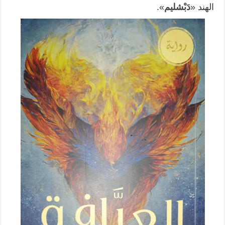
الهند «
دَبْشليم
».