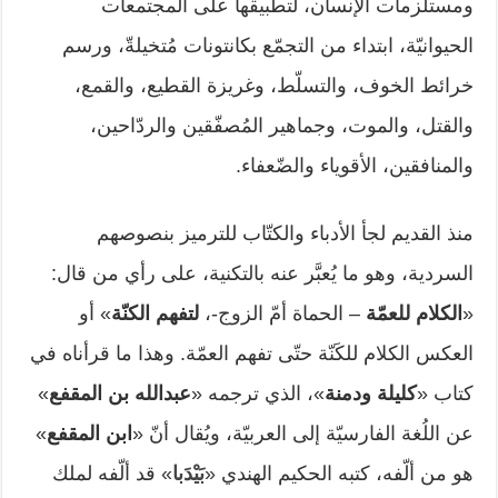
ومستلزمات الإنسان، لتطبيقها على المجتمعات
الحيوانيّة، ابتداء من التجمّع بكانتونات مُتخيلةّ، ورسم
خرائط الخوف، والتسلّط، وغريزة القطيع، والقمع،
والقتل، والموت، وجماهير المُصفّقين والردّاحين،
والمنافقين، الأقوياء والضّعفاء.
منذ القديم لجأ الأدباء والكتّاب للترميز بنصوصهم
السردية، وهو ما يُعبَّر عنه بالتكنية، على رأي من قال:
«
الكلام للعمّة
– الحماة أمّ الزوج-،
لتفهم الكنّة
» أو
العكس الكلام للكَنّة حتّى تفهم العمّة. وهذا ما قرأناه في
كتاب «
كليلة ودمنة
»، الذي ترجمه «
عبدالله بن المقفع
»
عن اللُغة الفارسيّة إلى العربيّة، ويُقال أنّ «
ابن المقفع
»
هو من ألّفه، كتبه الحكيم الهندي «
بَيْدَبا
» قد ألّفه لملك