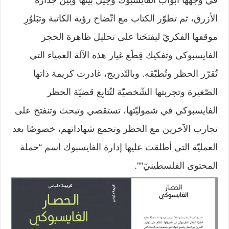
في وجهها أبواب الفايسبوك وحِيلَ بينها وبين جداره
الأزرق، ثم تطوّر الكتاب مع اتّضاح رؤية الكاتبة وتبَلوُرِ
موقفها الفكريّ ليفتحَنا على تحليل ظاهرة الحجر
الفايسبوكي وتفكيك قِطَع غيار هذه الآلة العمياء التي
تُقرّر الحظر وتُطبّقه. وبالتّدريج، غادرت كريمة ذاتها
الصّغيرة وتجربتها الشّخصيّة لتُتابِع قضيّة الحظر
الفايسبوكي في شموليّتها، تستقصي وتبحث وتنفتح على
تجارب الآخرين مع الحظر وتجمع شهاداتهم، خصوصًا بعد
العمليّة التي أطلقت عليها إدارة الفايسبوك اسم “حملة
المحتوى الفلسطينيّ””.