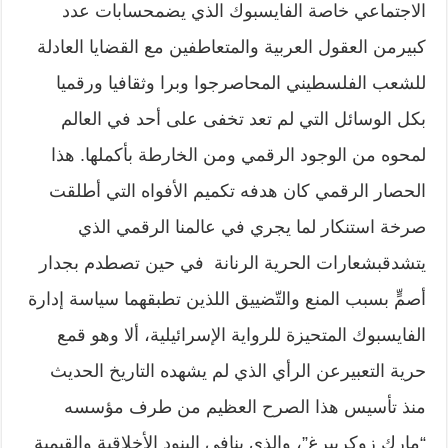
الاجتماعي خاصة الفايسبوك الذي يضمحسابات عدد
كبيرمن العقول العربية والمتعاطفين مع القضايا العادلة
للشعب الفلسطيني المحاصرجوا وبرا وثقافيا ورقميا
بكل الوسائل التي لم تعد تخفى على أحد في العالم
لمحوه من الوجود الرقمي ومن الخارطة بأكملها. هذا
الحصار الرقمي كان هدفه تكميم الأفواه التي أطلقت
صرخة استنكار لما يجري في عالمنا الرقمي الذي
يتشدقبشعارات الحرية الرنانة في حين تصطدم بجدار
أصمٍّ بسبب المنع والتّضييق اللذين تطبقهما سياسة إدارة
الفايسبوك المتحيزة للرواية الإسرائيلية، ألا وهو قمع
حرية التعبيرعن الرأي الذي لم يشهده التاريخ الحديث
منذ تأسيس هذا الصرح العظيم من طرف مؤسسه
“مارك زوكربيرغ”، والذي ينافي البنود الأخلاقية والقيمية