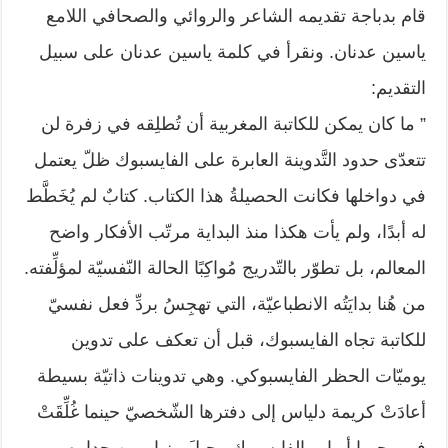
قام بدباجة تقديمه الشاعر والروائي والصحافي اللامع
ياسين عدنان. ونقرأ في كلمة ياسين عدنان على سبيل
التقديم:
” ما كان يمكن للكاتبة المغربية أن تُطلِقه في زفرة لن
تتعدّى حدود التَّدوينة العابرة على الفايسبوك ظلّ يعتمل
في دواخلها فكانت الحصيلةُ هذا الكتاب. كتابٌ لم يُخَطَّط
له أبدًا، ولم يأت هكذا منذ البداية مرتّب الأفكار واضح
المعالم، بل تطوّر بالتّدريج مُواكِبًا الحالة النّفسيّة لمؤلِّفته.
من هُنا بدايَتُه الانطباعيّة، التي تهجِسُ بردِّ فعل نفسيّ
للكاتبة تجاه الفايسبوك، قبل أن تعكف على تدوين
يوميّات الحظر الفايسبوكي. وهي تدوينات ذاتيّة بسيطة
أعادَتْ كريمة دلياس إلى دفترها الشّخصيّ حينما غُلِّقَتْ