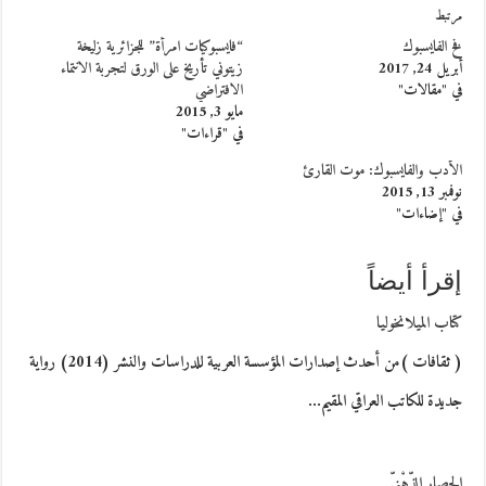
مرتبط
فخ الفايسبوك
“فايسبوكيات امرأة” للجزائرية زليخة
أبريل 24, 2017
زيتوني تأريخ على الورق لتجربة الانتماء
في "مقالات"
الافتراضي
مايو 3, 2015
في "قراءات"
الأدب والفايسبوك: موت القارئ
نوفمبر 13, 2015
في "إضاءات"
إقرأ أيضاً
كتاب الميلانخوليا
( ثقافات )من أحدث إصدارات المؤسسة العربية للدراسات والنشر (2014) رواية
جديدة للكاتب العراقي المقيم…
الحصار الذّهْنيّ