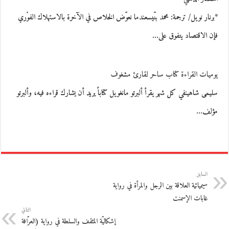
*برنار نويل/ ترجمة: محمد بنّيسعندما نعوّض الخلاص في الآخرة بالاستهلاك الفوْري
فإن الاقتصاد يتفوق على…
يوميات القراءة كتاب ساحر لقارئ مشغوف
سليمى شاهينفي كل شهر يقرأ ألبرتو مانغويل كتاباً يريد أن يشارك قراءه فيه، وألبرتو
مؤلف…
السابق
سيميائية العلاقة بين الرجل والمرأة في رواية
غابات الإسمنت
التالي
إشكاليّة المثقف والسلطة في رواية (العرّافة