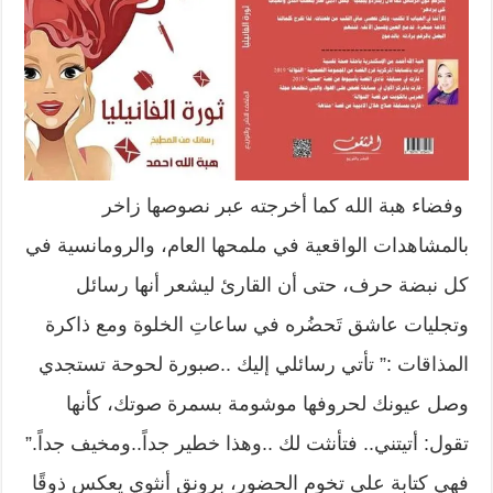
وفضاء هبة الله كما أخرجته عبر نصوصها زاخر
بالمشاهدات الواقعية في ملمحها العام، والرومانسية في
كل نبضة حرف، حتى أن القارئ ليشعر أنها رسائل
وتجليات عاشق تَحضُره في ساعاتِ الخلوة ومع ذاكرة
المذاقات :” تأتي رسائلي إليك ..صبورة لحوحة تستجدي
وصل عيونك لحروفها موشومة بسمرة صوتك، كأنها
تقول: أتيتني.. فتأنثت لك ..وهذا خطير جداً..ومخيف جداً.”
فهي كتابة على تخوم الحضور، برونق أنثوي يعكس ذوقًا