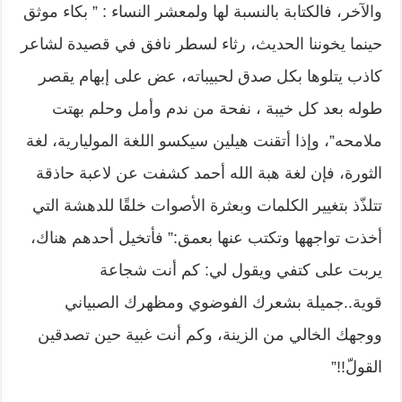
والآخر، فالكتابة بالنسبة لها ولمعشر النساء : ” بكاء موثق
حينما يخوننا الحديث، رثاء لسطر نافق في قصيدة لشاعر
كاذب يتلوها بكل صدق لحبيباته، عض على إبهام يقصر
طوله بعد كل خيبة ، نفحة من ندم وأمل وحلم بهتت
ملامحه”، وإذا أتقنت هيلين سيكسو اللغة الموليارية، لغة
الثورة، فإن لغة هبة الله أحمد كشفت عن لاعبة حاذقة
تتلذّذ بتغيير الكلمات وبعثرة الأصوات خلقًا للدهشة التي
أخذت تواجهها وتكتب عنها بعمق:” فأتخيل أحدهم هناك،
يربت على كتفي ويقول لي: كم أنت شجاعة
قوية..جميلة بشعرك الفوضوي ومظهرك الصبياني
ووجهك الخالي من الزينة، وكم أنت غبية حين تصدقين
القولّ!!”