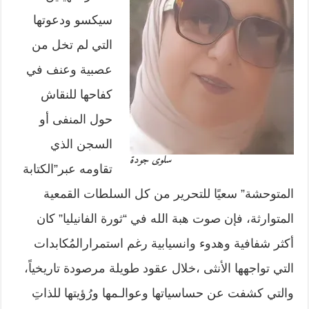
سيكسو ودعوتها
التي لم تخل من
عصبية وعنف في
كفاحها للنقاش
حول المنفى أو
السجن الذي
سلوى جودة
تقاومه عبر”الكتابة
المتوحشة” سعيًا للتحرير من كل السلطات القمعية
المتوارثة، فإن صوت هبة الله في “ثورة الفانيليا” كان
أكثر شفافية وهدوء وانسيابية رغم استمرارالمُكابدات
التي تواجهها الأنثى ،خلال عقود طويلة مرصودة تاريخياً،
والتي كشفت عن حساسياتها وعوالـمها ورُؤيتها للذاتِ