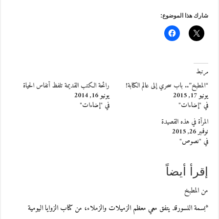
شارك هذا الموضوع:
مرتبط
“المطبخ”.. باب سحري إلى عالم الكتابة!
رائحة الكتب القديمة تلفظ أنفاس الحياة
يونيو 17, 2015
يونيو 16, 2014
في "إضاءات"
في "إضاءات"
المرأة في هذه القصيدة
نوفمبر 26, 2015
في "نصوص"
إقرأ أيضاً
من المطبخ
*بسمة النسورقد يتفق معي معظم الزميلات والزملاء، من كتاب الزوايا اليومية