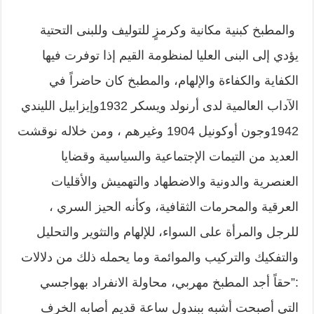
والمطبخ كبنية مكانية وكرمزٍ للتوليف وللبنى التحتية
يؤدي إلى البنى العليا لمنظومة القيم إذا توفرت فيها
الكفاية والكفاءة والإلهام، والمطبخ كان حاضراً في
الآداب العالمية لدى أرنولد ويسكر 1932وإيزابيل الليندي
1942وجون أوكونيل 1904 وغيرهم ، ومن خلاله نوقشت
العديد من التيمات الإجتماعية والسياسية وقضايا
العنصرية والدونية والاضطهاد والتهميش والأقليات
العرقية والمحرمات الثقافية، وكأنه الحيز السري ،
للرجل والمرأة على السواء، للإلهام والتثوير والتحليل
والتفكيك والتركيب والموائمة وما يحمله ذلك من دلالات
:”حقاً أجد المطبخ مهربي، محاولة الانفراد بهواجسي
التي أصبحت أشبه ببندول ساعة قديم أصابه الخرف