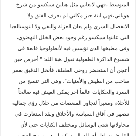
المتوسط ،فهي لاتعاني مثل هيلين سيكسو من شرخ
هوياتي،فهي ابنة حيز مكاني لم يعرف الفتق ولا
الانفصال السري ولم يعان العزلة والنفي ولا النوستالجيا
التي عانتها سيكسو رغم وجود بعض الخلل النهضوي،
وفي مطبخها الذي تؤسس فيه لأنطولوجيا قابعة في
شسوع الذاكرة الطفولية تقول هبة الله: ” أحرص حين
أعجن أن استحضر روحي الطفلة، فأنخل الدقيق بعمر
صاخب من الطيش والأمنيات”، وهي التي تنسج من
السرد والحكايات عالماً آخر يمكن العيش فيه صالحاً
للأحلام ومعبراً لتجاوز المنغصات من خلال رؤى جمالية
تنصهر في آفاق السياسة والأخلاق ولقد استعارت في
محاولاتها شتى الوسائل ومختلف الكنايات حتى لأن
القارئ يتساءل أي العوالم سكنتها وهي تمزج العجين