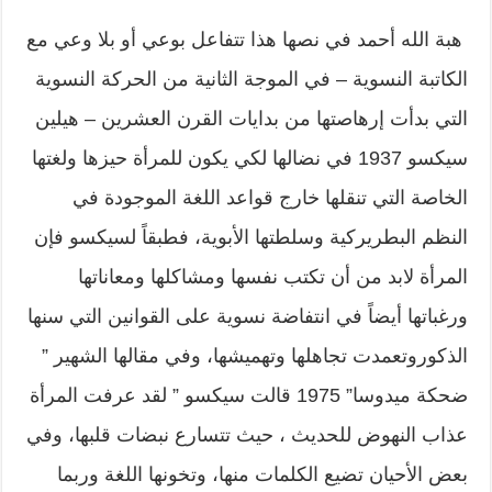
هبة الله أحمد في نصها هذا تتفاعل بوعي أو بلا وعي مع
الكاتبة النسوية – في الموجة الثانية من الحركة النسوية
التي بدأت إرهاصتها من بدايات القرن العشرين – هيلين
سيكسو 1937 في نضالها لكي يكون للمرأة حيزها ولغتها
الخاصة التي تنقلها خارج قواعد اللغة الموجودة في
النظم البطريركية وسلطتها الأبوية، فطبقاً لسيكسو فإن
المرأة لابد من أن تكتب نفسها ومشاكلها ومعاناتها
ورغباتها أيضاً في انتفاضة نسوية على القوانين التي سنها
الذكوروتعمدت تجاهلها وتهميشها، وفي مقالها الشهير ”
ضحكة ميدوسا” 1975 قالت سيكسو ” لقد عرفت المرأة
عذاب النهوض للحديث ، حيث تتسارع نبضات قلبها، وفي
بعض الأحيان تضيع الكلمات منها، وتخونها اللغة وربما