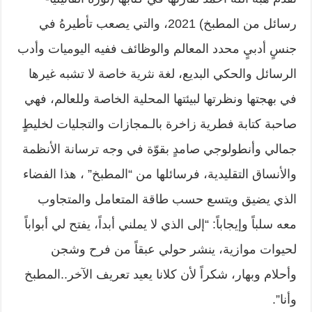
رسائل من المطبخ) 2021، والتي يصعب تأطيرهُ في
جنسٍ أدبيٍ محدد المعالم والوظائف ففيه اليوميات وأدب
الرسائل والحكي البديع، لغة نثرية خاصة لا تشبه غيرها
في بهجتها ونظرتها لبيئتها المحلية الخاصة وللعالم، فهي
صاحبة كتابة فطرية زاخرة بالـمجازات والتجليات لخليطٍ
جمالي وأنطولوجي صامدٍ بقوّة في وجه ترسانة الأنظمة
والأنساق التقليدية، فرسائلها من “المطبخ” ، هذا الفضاء
الذي يضيق ويتسع حسب طاقة المتعامل والمتجاوب
معه سلباً وإيجاباً: “إلى الذي لا يملني أبداً، يفتح لي أبواباً
لحيوات موازية، ينشر حولي عبقاً من فرح وشجن
وأحلام وبهار، شكراً لأن كلانا يعيد تعريف الآخر..المطبخ
وأنا”.