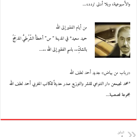
والأسبوعية، وبلا أدنى تردد،…
من أيام الفقير إلى الله
حميد سعيد* في المدينة ” س” أخطأَ الشُرُطيُّ المدجَجُ
بالشكِّ.. باسمِ الفقيرِ إلى الله ..…
«رباب من بياض» جديد أحمد لطف الله
*محمد نجيمعن دار التنوخي للنشر والتوزيع صدر حديثاً للكاتب المغربي أحمد لطف الله
مجموعة قصصية…
السابق