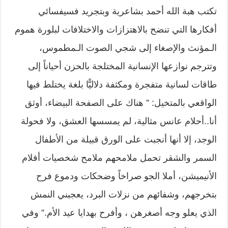
تكتب هبة الله أحمد بشاعرية وبتجريد فسيفسائي
أفكارها التي تنضح بالاهتزازات والاختلافات لبلورة هموم
الـمؤنث والإصغاء إلى شجي الصوت الـمطموس،
وتترجم نوازعها الإنسانية المختلجة بالحزن أحياناً إلى
طاقات لسانية متفجرة ومكثفة دلاليًّا بلغة يختلط فيها
الواقعي بالمتخيل: ” هناك على الصفحة البيضاء، أوثق
أنا..أحلام عانس مثالية، لم يمسسها العشق، ولا فحولة
الوجد، إلا أنها أنجبت على الورق قبيلة من الأطفال
السمر والشقر تحمل ملامحهم ملامح شخصيات أفلام
الأنيميشن، أملا الجو صراخاً وضحكات ودموع فرح
بتخرجهم، وشفائهم من نزلات البرد، يعجبني النمش
الذي يعلو وجه أصغرهن ، وأفرح بهدايا عيد الأم.” وفي