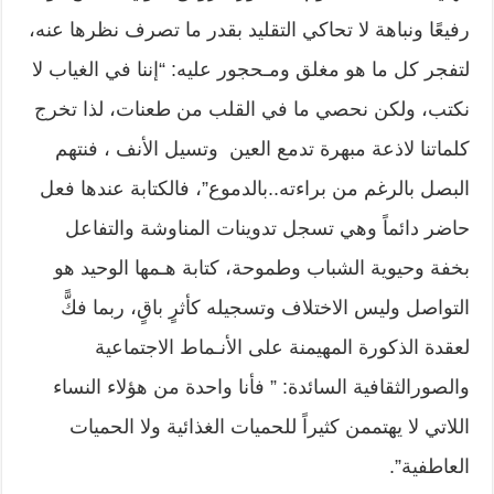
رفيعًا ونباهة لا تحاكي التقليد بقدر ما تصرف نظرها عنه،
لتفجر كل ما هو مغلق ومـحجور عليه: “إننا في الغياب لا
نكتب، ولكن نحصي ما في القلب من طعنات، لذا تخرج
كلماتنا لاذعة مبهرة تدمع العين وتسيل الأنف ، فنتهم
البصل بالرغم من براءته..بالدموع”، فالكتابة عندها فعل
حاضر دائماً وهي تسجل تدوينات المناوشة والتفاعل
بخفة وحيوية الشباب وطموحة، كتابة هـمها الوحيد هو
التواصل وليس الاختلاف وتسجيله كأثرٍ باقٍ، ربما فكًّ
لعقدة الذكورة المهيمنة على الأنـماط الاجتماعية
والصورالثقافية السائدة: ” فأنا واحدة من هؤلاء النساء
اللاتي لا يهتممن كثيراً للحميات الغذائية ولا الحميات
العاطفية”.