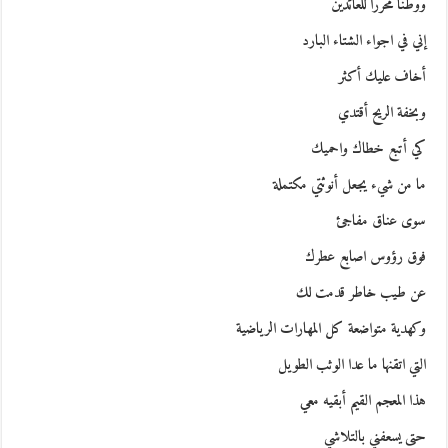
ووطناً محررا للعائدين
إني في اجواء الشتاء البارد
أخاف عليك أكثر
وبخفة الريح أقتدي
كي أتبع خطاك واحميك
ما من شيء يجعل أنوثتي مكتملة
سوى عناق مفاجئ
فوق رؤوس اصابع عطرك
عن طيب خاطر قدمت لك
وكهدية متواضعة كل المهارات الرياضية
التي اتقنها ما عدا الوثب الطويل
هذا المعجم القيم أبقيه معي
حتى يسعفني بالتلاشي