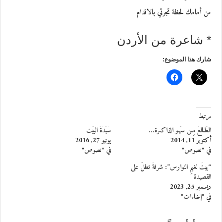
من أمامك لحظة تجرئي بالاقدام
* شاعرة من الأردن
شارك هذا الموضوع:
مرتبط
الطّـالعُ مِـن سهْـو الذاكـرة…
سَيّدَةُ البَيْت
أكتوبر 11, 2014
يونيو 27, 2016
في "نصوص"
في "نصوص"
“بيتٌ لغيمِ النوارس”: شرفةٌ تطلُّ على
القصيدة
ديسمبر 25, 2023
في "إضاءات"