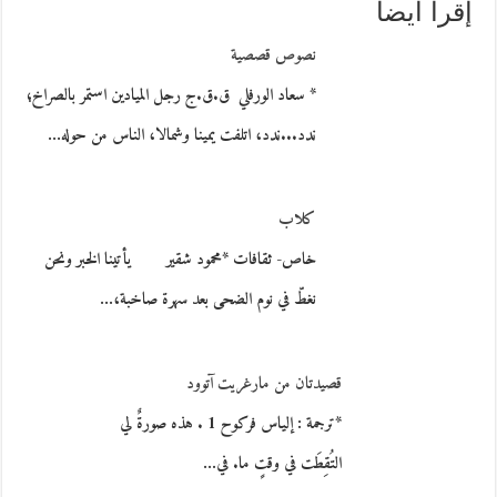
إقرأ أيضاً
نصوص قصصية
* سعاد الورفلي ق.ق.ج رجل الميادين استمر بالصراخ؛
ندد...ندد، اتلفت يمينا وشمالا، الناس من حوله…
كلاب
خاص- ثقافات *محمود شقير يأتينا الخبر ونحن
نغطّ في نوم الضحى بعد سهرة صاخبة،…
قصيدتان من مارغريت آتوود
*ترجمة : إلياس فركوح 1 . هذه صورةٌ لي
التُقِطَت في وقتٍ ما. في…