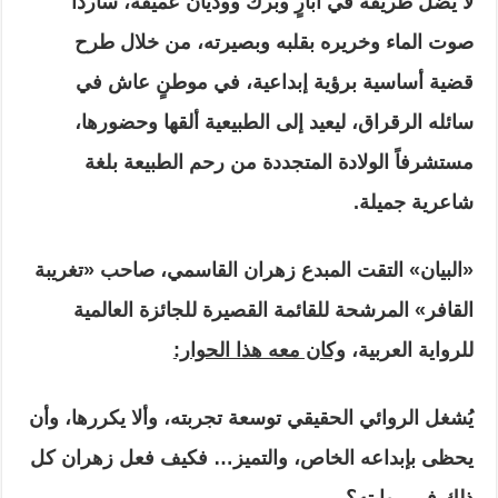
لا يضل طريقه في آبارٍ وبرك ووديان عميقة، سارداً
صوت الماء وخريره بقلبه وبصيرته، من خلال طرح
قضية أساسية برؤية إبداعية، في موطنٍ عاش في
سائله الرقراق، ليعيد إلى الطبيعية ألقها وحضورها،
مستشرفاً الولادة المتجددة من رحم الطبيعة بلغة
شاعرية جميلة.
«البيان» التقت المبدع زهران القاسمي، صاحب «تغريبة
القافر» المرشحة للقائمة القصيرة للجائزة العالمية
للرواية العربية،
وكان معه هذا الحوار:
يُشغل الروائي الحقيقي توسعة تجربته، وألا يكررها، وأن
يحظى بإبداعه الخاص، والتميز… فكيف فعل زهران كل