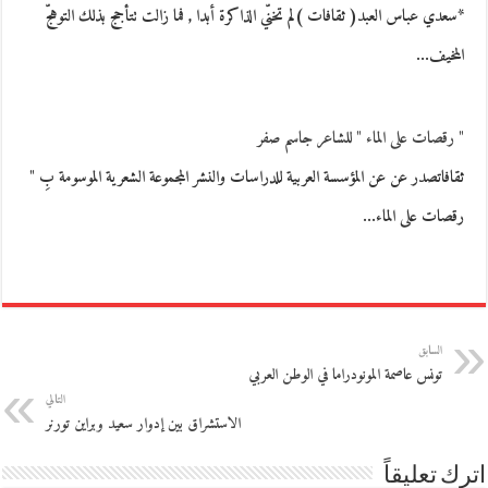
*سعدي عباس العبد( ثقافات )لم تخنّي الذاكرة أبدا , فما زالت تتأجج بذلك التوهّج
المخيف…
" رقصات على الماء " للشاعر جاسم صفر
ثقافاتصدر عن عن المؤسسة العربية للدراسات والنشر المجموعة الشعرية الموسومة بِ "
رقصات على الماء…
السابق
تونس عاصمة المونودراما في الوطن العربي
التالي
الاستشراق بين إدوار سعيد وبراين تورنر
اترك تعليقاً