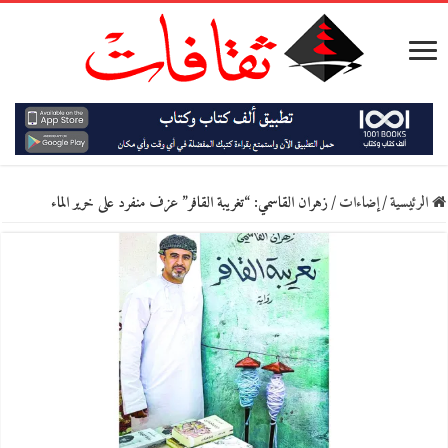
الرئيسية
/
إضاءات
/
زهران القاسمي: “تغريبة القافر” عزف منفرد على خرير الماء