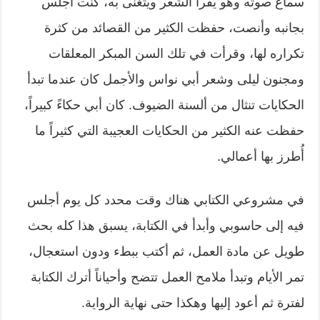
سماع صوته وهو يقرأ الشعر ويتغنى به، كنت أجلس
بجانبه وأنصت، حفظت الكثير من القصائد من كثرة
تكراره لها، وقرأت في تلك السن المبكر المعلقات
ومجنون ليلى وشعر أبي نواس والأجمل كان عندما تبدأ
الحكايات تنثال من ألسنة الضيوف. كان أبي حكاءً كبيراً،
حفظت عنه الكثير من الحكايات العجيبة التي كثيراً ما
أُطرز بها أعمالي.
في مشروعي الكتابي هناك وقت محدد كل يوم أجلس
فيه إلى حاسوبي وأبدأ في الكتابة، يسبق هذا كله بحث
طويل عن مادة العمل، ثم أكتب ببطء ودون استعجال،
تمر الأيام وتبدأ ملامح العمل تتضح وأحياناً أترك الكتابة
لفترة ثم أعود إليها وهكذا حتى نهاية الرواية.