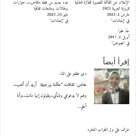
الإعلان عن القائمة القصيرة للجائزة العالمية
عدد جديد من مجلة «قنّاص».. حوارات
للرواية العربية 2023
ومقالات ومتابعات ثقافيّة
مارس 1, 2023
مايو 31, 2023
في "إضاءات"
في "إضاءات"
خُذْ حَجَرًا
أبريل 1, 2017
في "نصوص"
إقرأ أيضاً
دمى تطفو على الماء
خاص- ثقافات *عائشة بورجيلة أريد أن ألعب..
وهم لا يدعونني وشأني..يقولون إنها ماتت..وأنا
أعلم…
عزف على وتر الخراب المنفرد