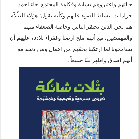
حياتهم واعتبروهم تسلية وفكاهة المجتمع. جاء احمد
جرادا.ت ليسلط الضوء عليهم وكأنه يقول: هؤلاء الظُلاّم
هم نحن الذين نحتقر الناس وخاصة الضعفاء منهم
والمهمشين، مع أنهم ملح ارضنا وفقراء بلادنا، عليهم أن
يسامحونا لما ارتكبنا بحقهم من اهمال ومن دنيئة مع
أنهم اصدق واطهر منّا جميعاً .