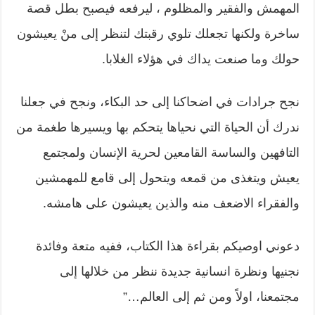
المهمش والفقير والمظلوم ، ليرفعه فيصبح بطل قصة
ساخرة ولكنها تجعلك تلوي رقبتك لتنظر إلى منْ يعيشون
حولك وما صنعت يداك في هؤلاء الغلابا.
نجح جرادات في اضحاكنا إلى حد البكاء، ونجح في جعلنا
ندرك أن الحياة التي نحياها يتحكم بها ويسيرها طغمة من
التافهين والساسة القامعين لحرية الإنسان ولمجتمع
يعيش ويتغذى من قمعه ويتحول إلى قامع للمهمشين
والفقراء الاضعف منه والذين يعيشون على هامشه.
دعوني اوصيكم بقراءة هذا الكتاب، ففيه متعة وفائدة
نجنيها ونظرة انسانية جديدة ننظر من خلالها إلى
مجتمعنا، اولاً ومن ثم إلى العالم…”