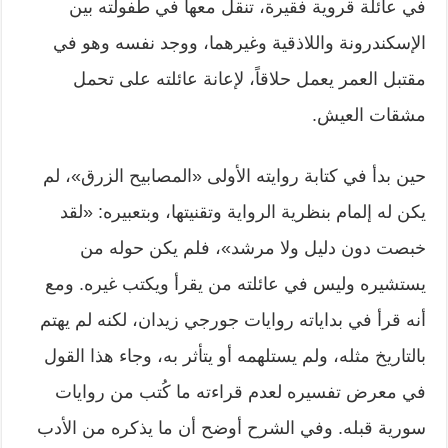
في عائلة قروية فقيرة، تنقل معها في طفولته بين
الإسكندرونة واللاذقية وغيرهما، ووجد نفسه وهو في
مقتبل العمر يعمل حلاقاً، لإعانة عائلته على تحمل
مشقات العيش.
حين بدأ في كتابة روايته الأولى «المصابيح الزرق»، لم
يكن له إلمام بنظرية الرواية وتقنيتها، وبتعبيره: «لقد
خبصت دون دليل ولا مرشد»، فلم يكن حوله من
يستشيره وليس في عائلته من يقرأ ويكتب غيره. ومع
أنه قرأ في بداياته روايات جورجي زيدان، لكنه لم يهتم
بالتاريخ مثله، ولم يستلهمه أو يتأثر به، وجاء هذا القول
في معرض تفسيره لعدم قراءته ما كُتب من روايات
سورية قبله. وفي الشرح أوضح أن ما يذكره من الأدب