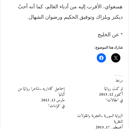
همنغواي، الأقرب إليه من أدباء العالم، كما أنه أحبّ
ديكنز وبلزاك وتوفيق الحكيم ورضوان الشهال.
* عن الخليج
شارك هذا الموضوع:
مرتبط
لو كنتُ روائياً
إسماعيل كاداريه ..شاعرا روائيا من
أكتوبر 12, 2015
ألبانيا
في "مقالات"
مارس 13, 2013
في "قراءات"
الرواية السورية ..التجربة والمقولات
النظرية
أغسطس 17, 2015