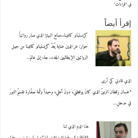
في "قراءات"
إقرأ أيضاً
كريستيانو كافينا..صانع البيتزا الذي صار روائياً
حوار: عز الدين عناية يُعَدّ كريستيانو كافينا من جيل
الروائيين الإيطاليين الجدد. جاء إلى عالم…
الذي قادني كي أرى
*غسان زقطان الرنينُ الذي كانَ يوقظني، دونَ أهلي، وحيداً وثّمة صفّارة تقسمُ النورَ
في مدخلِ…
هذا الدم الذي لنا
(ثقافات) هذا الدم الذي لنا *د.إيهاب بسيسو هذا