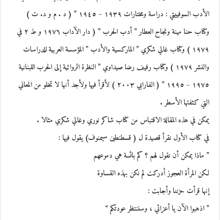
الأدب السوفييتي : دراسة ومختارات ١٩٣٩ – ١٩٤٥ ” ( د . م و د. ت )
وكتاب حنا مينة ونجاح العطار ” أدب الحرب ” ( دار الآداب ١٩٧٦ و ط ٢ في
١٩٧٩ ) وكتاب غالي شكري ” الماركسية والأدب ” المؤسسة العربية للدراسات
والنشر ١٩٧٩ ) وكتاب رفيف رضا صيداوي ” النظرة الروائية إلى الحرب اللبنانية
١٩٧٥ – ١٩٩٥ ” ( الفارابي ٢٠٠٣ ) لأقرأ فيها ولأجد أنها لا تخلو من المعاني
التي كثفتها الأسطر .
يمكن في هذه المقالة الاقتباس من كتاب شاكر نوري وغالي شكري مثالا .
في كتاب الأول نقرأ قصيدة ل ( قسطنطين سيمنوف) يقول فيها :
” ماذا يمكن أن نقول لهم ؟ كم بائسة هي دموعهم
لكن المرأة العجوز أدركت لم نكن بهذه القساوة
إنها قرأت حزننا وأجابت :
” اذهبوا الآن يا أعزائي ، وسننتظر عودتكم “