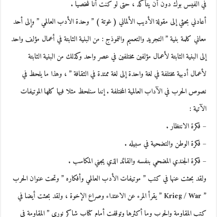
في الفيس بوك دون أن يتأكد ، حتى لو كنت أنا شخصيا .
أعادني بحثي إلى مقولة الأديب الألماني ( غوتة ) ” وحدة الأدب العالمي ” وإلى أحد
معاني كلمة بنية ” التجريد والتعميم والنموذج : من البنية الثابتة في أعمال مؤلف واحد
إلى البنية الثابتة لأعمال مؤلفين مختلفين في عصر واحد وكذلك من البنية الثابتة
لأعمال أدبية مختلفة في لغة واحدة إلى لغة ممتدة في الثقافة ” ، وهذا ما يلحظ في
نصوص الحرب في الآداب العالمية المختلفة . إننا سنلحظ مثلا فيها كلها الموتيفات
الآتية :
– فكرة الانتظار .
– فكرة الوطن والتضحية في سبيله .
– فكرة الجندي المضحي بنفسه والقائد الذي يجني المكاسب .
ولقد بحثت عنها في كتب ” موتيفات الأدب العالمي وأفكاره ” وتحت عنوان الحرب
” Krieg / War ” يقرأ المرء عن الاعتداء وصراع الإخوة ، ولقد بحثت أيضا في
كتب المقاومة والحرب وما أكثرها وتوقفت أمام كتاب شاكر نوري ” المقاومة في