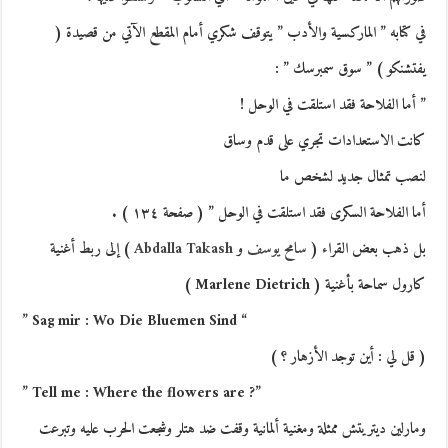
في كتابه ” الماركسية والأدب ” يتوقف شكري أمام المقطع الآتي من قصيدة (
يفتشنكو ) ” سوق سمبرسك ” :
” أما الفلاحة فقد استلقت في الوحل !
كانت الاستعدادات تجري على قدم وساق
لنصب تمثال جديد لشخص ما
أما الفلاحة السكرى فقد استلقت في الوحل ” ( صفحة ١٣٤ ) .
بل ذهب بعض القراء (
سامح يوسف
و
Abdalla Takash
) إلى ربط أغنية
كارول سماحة بأغنية ( Marlene Dietrich )
” Sag mir : Wo Die Bluemen Sind “
( قل لي : أين توجد الأزهار ؟ )
” Tell me : Where the flowers are ?”
ومارلين ديتريتش ممثلة ومغنية ألمانية وقفت ضد هتلر وشجعت الحرب عليه وتبرعت