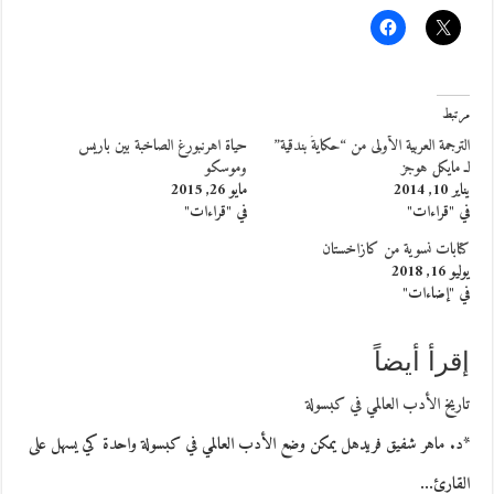
مرتبط
الترجمة العربية الأولى من “حكايةُ بندقية”
حياة اهرنبورغ الصاخبة بين باريس
لـ مايكل هوجز
وموسكو
يناير 10, 2014
مايو 26, 2015
في "قراءات"
في "قراءات"
كتابات نسوية من كازاخستان
يوليو 16, 2018
في "إضاءات"
إقرأ أيضاً
تاريخ الأدب العالمي في كبسولة
*د. ماهر شفيق فريدهل يمكن وضع الأدب العالمي في كبسولة واحدة كي يسهل على
القارئ…