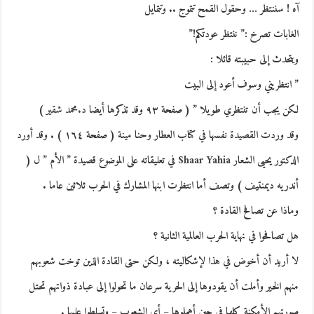
آه ! سننتظر … وحقول القمح تتموج .. وتتمايل
الغابات تصرخ :” ننتظر عودتكم!”
ويتحدث إلى حبيبته قائلا :
” انتظريني وسوف أعود إلى البيت
لكن يجب أن تنتظري طويلا ” ( صفحة ٩٣ وقد تذكرها أيضا
د.محمد شقير
)
وقد وردت القصيدة نفسها في كتاب العطار وحنا مينة ( صفحة ١٦٤ ) . وقد أورد
الدكتور يحيى الشعار
Shaar Yahia
في تعليقاته على الموضوع قصيدة ” الأم ” ل (
أندريه ديمنتيف ) وتصف أما انتظرت ابنها المشارك في الحرب ثلاثين عاما .
وماذا عن تصافح القادة ؟
هل تصافحوا في نهاية الحرب العالمية الثانية ؟
لا أريد أن أخوض في هذا لإشكاليته ، ولكن حتى القادة الذين توخت شعوبهم
منهم الخير وأملت أن يقودوها إلى الحرية سرعان ما تحولوا إلى عبادة ذواتهم تحتل
صورتهم الأمكنة كلها في حين أهملوها – أي الشعوب – وتسلطوا عليها .