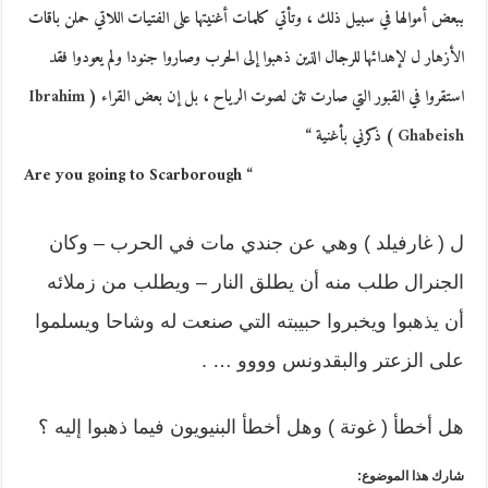
ببعض أموالها في سبيل ذلك ، وتأتي كلمات أغنيتها على الفتيات اللاتي حملن باقات
الأزهار ل لإهدائها للرجال الذين ذهبوا إلى الحرب وصاروا جنودا ولم يعودوا فقد
استقروا في القبور التي صارت تئن لصوت الرياح ، بل إن بعض القراء (
Ibrahim
Ghabeish
) ذكرني بأغنية “
Are you going to Scarborough “
ل ( غارفيلد ) وهي عن جندي مات في الحرب – وكان
الجنرال طلب منه أن يطلق النار – ويطلب من زملائه
أن يذهبوا ويخبروا حبيبته التي صنعت له وشاحا ويسلموا
على الزعتر والبقدونس وووو … .
هل أخطأ ( غوتة ) وهل أخطأ البنيويون فيما ذهبوا إليه ؟
شارك هذا الموضوع: