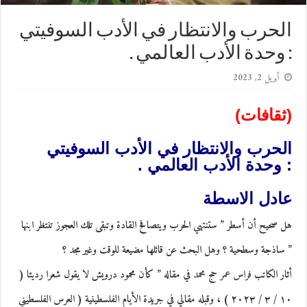
الحرب والانتظار في الأدب السوفيتي
: وحدة الأدب العالمي .
أبريل 2, 2023
(ثقافات)
الحرب والانتظار في الأدب السوفيتي
: وحدة الأدب العالمي .
عادل الاسطة
هل صحيح أن أسطر ” ستنتهي الحرب ويتصافح القادة وتبقى تلك العجوز تنتظر ابنها
” ساذجة وسطحية ؟ وهل البحث عن قائلها مضيعة للوقت وغير مجد ؟
أثار الكاتب
فراس عمر حج محمد
في مقاله ” كأن محمود درويش لا يقول شعرا رديئا (
١٠ / ٣ / ٢٠٢٣ ) ، وقبله مقالي في جريدة الأيام الفلسطينية ( العرس الفلسطيني