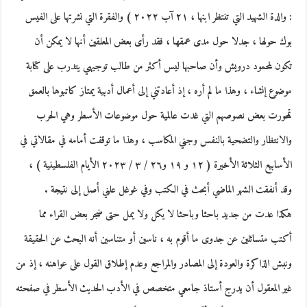
: والدة الشهيد التي تنتظر ابنها ، ٢١ آب ٢٠٢٢ ) والفقرة التي نشرتها على الفيس
بوك حولها ، جدلا حول مدى عمقها ، فقد رأى بعض المعلقين أنها لا يمكن أن
تكون لمحمود درويش وأن صاحبها ليس أكثر من طالب توجيهي يتدرب على كتابة
موضوع إنشاء ، وهذا ما لم أره ، إذ أعادتني إلى أعمال أدبية يمتاز كاتبوها بالعمق
تمحورت بعض نصوصهم التي غدت عالمية حول موضوعات الأسطر وهي الحرب
والانتظار والتضحية بالنفس وجني المكاسب ، وهذا ما توقفت أمامه في مقالاتي في
الأسابيع الثلاثة الأخيرة ( ١٢ و ١٩ و٢٦ / ٣ / ٢٠٢٣ الأيام الفلسطينية ) ،
وقد أنفقت الشهر الماضي أبحث في الكتب وفي غوغل علني أصل إلى نتيجة .
هكذا عدت من جديد باحثا وباحثا لا يكل ولا يمل حتى ضجر بعض القراء مما
أكتب متسائلين عن جدوى ما أقوم به ، ناسين أو متناسين أنه البحث عن الحقيقة
ونبش الذاكرة والعودة إلى المصادر والمراجع وعدم إطلاق القول على عواهنه ، إذ من
غير المعقول أن يدرج أستاذ جامعي متخصص في الأدب الحديث الأسطر في صفحته